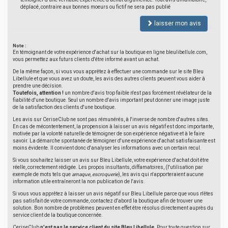
déplacé, contraire aux bonnes moeurs ou fictif ne sera pas publié
laisser mon avis
Note :
En témoignant de votre expérience d'achat sur la boutique en ligne bleulibellule.com,
vous permettez aux futurs clients d'être informé avant un achat.
De la même façon, si vous vous apprêtez à effectuer une commande sur le site Bleu
Libellule et que vous avez un doute, les avis des autres clients peuvent vous aider à
prendre une décision.
Toutefois, attention !
un nombre d'avis trop faible n'est pas forcément révélateur de la
fiabilité d'une boutique. Seul un nombre d'avis important peut donner une image juste
de la satisfaction des clients d'une boutique.
Les avis sur CeriseClub ne sont pas rémunérés, à l'inverse de nombre d'autres sites.
En cas de mécontentement, la propension à laisser un avis négatif est donc importante,
motivée par la volonté naturelle de témoigner de son expérience négative et à le faire
savoir. La démarche spontanée de témoigner d'une expérience d'achat satisfaisante est
moins évidente. Il convient donc d'analyser les informations avec un certain recul.
Si vous souhaitez laisser un avis sur Bleu Libellule, votre expérience d'achat doit être
réelle, correctement rédigée. Les propos insultants, diffamatoires, (l'utilisation par
exemple de mots tels que
arnaque
,
escroquerie
), les avis qui n'apporteraient aucune
information utile entraîneront la non publication de l'avis.
Si vous vous apprêtez à laisser un avis négatif sur Bleu Libellule parce que vous n'êtes
pas satisfait de votre commande, contactez d'abord la boutique afin de trouver une
solution. Bon nombre de problèmes peuvent en effet être résolus directement auprès du
service client de la boutique concernée.
CeriseClub
n'est pas le service client du site Bleu Libellule
. Pour toute question sur