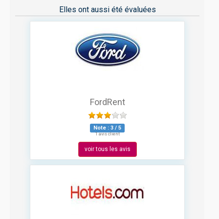
Elles ont aussi été évaluées
FordRent
Note :
3
/
5
1 avis client
voir tous les avis