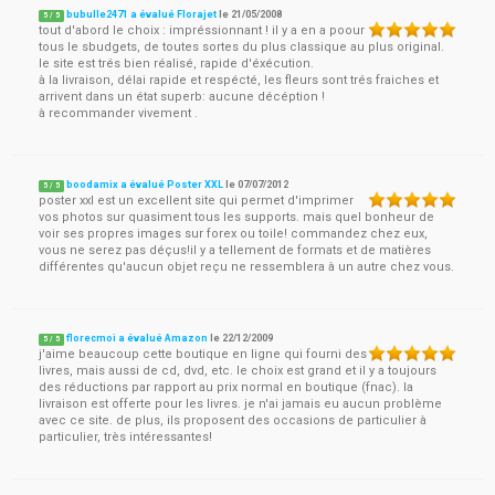
bubulle2471 a évalué Florajet
le
21/05/2008
5
/
5
tout d'abord le choix : impréssionnant ! il y a en a poour
tous le sbudgets, de toutes sortes du plus classique au plus original.
le site est trés bien réalisé, rapide d'éxécution.
à la livraison, délai rapide et respécté, les fleurs sont trés fraiches et
arrivent dans un état superb: aucune décéption !
à recommander vivement .
boodamix a évalué Poster XXL
le
07/07/2012
5
/
5
poster xxl est un excellent site qui permet d'imprimer
vos photos sur quasiment tous les supports. mais quel bonheur de
voir ses propres images sur forex ou toile! commandez chez eux,
vous ne serez pas déçus!il y a tellement de formats et de matières
différentes qu'aucun objet reçu ne ressemblera à un autre chez vous.
florecmoi a évalué Amazon
le
22/12/2009
5
/
5
j'aime beaucoup cette boutique en ligne qui fourni des
livres, mais aussi de cd, dvd, etc. le choix est grand et il y a toujours
des réductions par rapport au prix normal en boutique (fnac). la
livraison est offerte pour les livres. je n'ai jamais eu aucun problème
avec ce site. de plus, ils proposent des occasions de particulier à
particulier, très intéressantes!