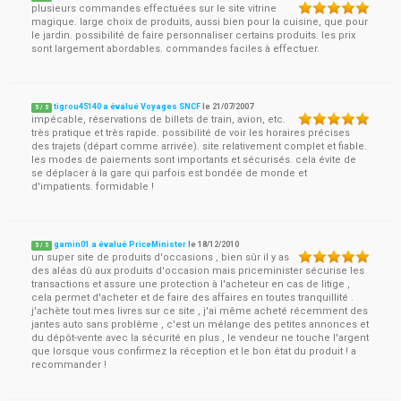
plusieurs commandes effectuées sur le site vitrine
magique. large choix de produits, aussi bien pour la cuisine, que pour
le jardin. possibilité de faire personnaliser certains produits. les prix
sont largement abordables. commandes faciles à effectuer.
tigrou45140 a évalué Voyages SNCF
le
21/07/2007
5
/
5
impécable, réservations de billets de train, avion, etc.
très pratique et très rapide. possibilité de voir les horaires précises
des trajets (départ comme arrivée). site relativement complet et fiable.
les modes de paiements sont importants et sécurisés. cela évite de
se déplacer à la gare qui parfois est bondée de monde et
d'impatients. formidable !
gamin01 a évalué PriceMinister
le
18/12/2010
5
/
5
un super site de produits d'occasions , bien sûr il y as
des aléas dû aux produits d'occasion mais priceminister sécurise les
transactions et assure une protection à l'acheteur en cas de litige ,
cela permet d'acheter et de faire des affaires en toutes tranquillité .
j'achète tout mes livres sur ce site , j'ai même acheté récemment des
jantes auto sans problème , c'est un mélange des petites annonces et
du dépôt-vente avec la sécurité en plus , le vendeur ne touche l'argent
que lorsque vous confirmez la réception et le bon état du produit ! a
recommander !