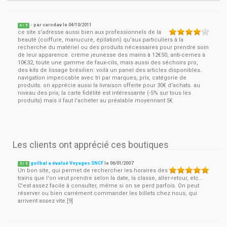
- par
carodav
le
04/10/2011
4
/ 5
ce site s'adresse aussi bien aux professionnels de la
beauté (coiffure, manucure, épilation) qu'aux particuliers à la
recherche du matériel ou des produits nécessaires pour prendre soin
de leur apparence. crème jeunesse des mains à 12€50, anti-cernes à
10€32, toute une gamme de faux-cils, mais aussi des séchoirs pro,
des kits de lissage brésilien: voilà un panel des articles disponibles.
navigation impeccable avec tri par marques, prix, catégorie de
produits. on apprécie aussi la livraison offerte pour 30€ d'achats. au
niveau des prix, la carte fidélité est intéressante (-5% sur tous les
produits) mais il faut l'acheter au préalable moyennant 5€.
Les clients ont apprécié ces boutiques
guilbal a évalué Voyages SNCF
le
06/01/2007
5
/
5
Un bon site, qui permet de rechercher les horaires des
trains que l'on veut prendre selon la date, la classe, aller-retour, etc...
C'est assez facile à consulter, même si on se perd parfois. On peut
réserver ou bien carrément commander les billets chez nous, qui
arrivent assez vite.[9]