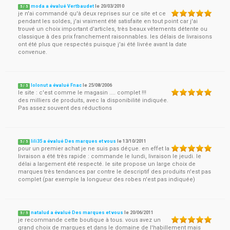
moda a évalué Vertbaudet
le
20/03/2010
5
/
5
je n'ai commandé qu'à deux reprises sur ce site et ce
pendant les soldes, j'ai vraiment été satisfaite en tout point car j'ai
trouvé un choix important d'articles, très beaux vêtements détente ou
classique à des prix franchement raisonnables. les délais de livraisons
ont été plus que respectés puisque j'ai été livrée avant la date
convenue.
lolonut a évalué Fnac
le
25/08/2006
5
/
5
le site : c'est comme le magasin .... complet !!!
des milliers de produits, avec la disponibilité indiquée.
Pas assez souvent des réductions
lili35 a évalué Des marques et vous
le
13/10/2011
5
/
5
pour un premier achat je ne suis pas déçue. en effet la
livraison a été très rapide : commande le lundi, livraison le jeudi. le
délai a largement été respecté. le site propose un large choix de
marques très tendances par contre le descriptif des produits n'est pas
complet (par exemple la longueur des robes n'est pas indiquée)
natalud a évalué Des marques et vous
le
20/06/2011
5
/
5
je recommande cette boutique à tous. vous avez un
grand choix de marques et dans le domaine de l'habillement mais