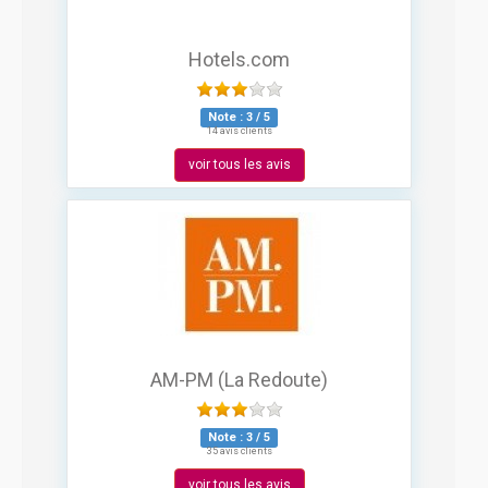
Hotels.com
Note :
3
/
5
14 avis clients
voir tous les avis
AM-PM (La Redoute)
Note :
3
/
5
35 avis clients
voir tous les avis