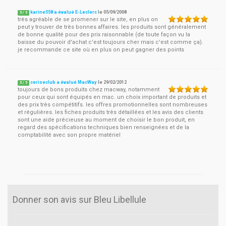
karine558 a évalué E-Leclerc
le
05/09/2008
5
/
5
très agréable de se promener sur le site, en plus on
peut y trouver de très bonnes affaires. les produits sont généralement
de bonne qualité pour des prix raisonnable (de toute façon vu la
baisse du pouvoir d'achat c'est toujours cher mais c'est comme ça).
je recommande ce site où en plus on peut gagner des points
ceriseclub a évalué MacWay
le
29/02/2012
5
/
5
toujours de bons produits chez macway, notamment
pour ceux qui sont équipés en mac. un choix important de produits et
des prix très compétitifs. les offres promotionnelles sont nombreuses
et régulières. les fiches produits très détaillées et les avis des clients
sont une aide précieuse au moment de choisir le bon produit, en
regard des spécifications techniques bien renseignées et de la
comptabilité avec son propre matériel
Donner son avis sur Bleu Libellule