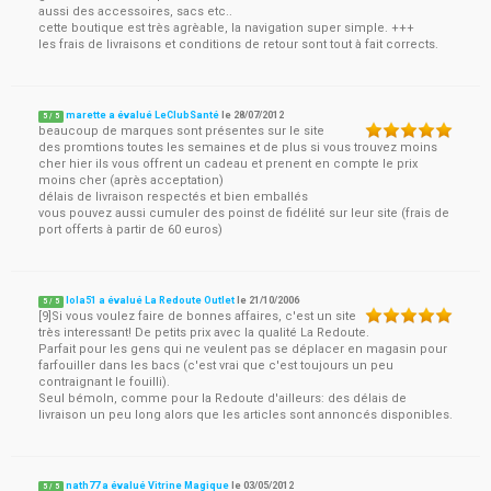
aussi des accessoires, sacs etc..
cette boutique est très agrèable, la navigation super simple. +++
les frais de livraisons et conditions de retour sont tout à fait corrects.
marette a évalué LeClubSanté
le
28/07/2012
5
/
5
beaucoup de marques sont présentes sur le site
des promtions toutes les semaines et de plus si vous trouvez moins
cher hier ils vous offrent un cadeau et prenent en compte le prix
moins cher (après acceptation)
délais de livraison respectés et bien emballés
vous pouvez aussi cumuler des poinst de fidélité sur leur site (frais de
port offerts à partir de 60 euros)
lola51 a évalué La Redoute Outlet
le
21/10/2006
5
/
5
[9]Si vous voulez faire de bonnes affaires, c'est un site
très interessant! De petits prix avec la qualité La Redoute.
Parfait pour les gens qui ne veulent pas se déplacer en magasin pour
farfouiller dans les bacs (c'est vrai que c'est toujours un peu
contraignant le fouilli).
Seul bémoln, comme pour la Redoute d'ailleurs: des délais de
livraison un peu long alors que les articles sont annoncés disponibles.
nath77 a évalué Vitrine Magique
le
03/05/2012
5
/
5