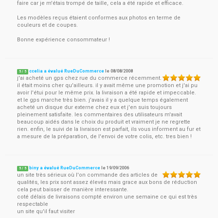
faire car je m'étais trompé de taille, cela a été rapide et efficace.
Les modèles reçus étaient conformes aux photos en terme de
couleurs et de coupes.
Bonne expérience consommateur !
ccelia a évalué RueDuCommerce
le
08/08/2008
5
/
5
j'ai acheté un gps chez rue du commerce récemment.
il était moins cher qu'ailleurs. il y avait même une promotion et j'ai pu
avoir l'étui pour le même prix. la livraison a été rapide et impeccable.
et le gps marche très bien. j'avais il y a quelque temps également
acheté un disque dur externe chez eux et j'en suis toujours
pleinement satisfaite. les commentaires des utilisateurs m'avait
beaucoup aidés dans le choix du produit et vraiment je ne regrette
rien. enfin, le suivi de la livraison est parfait, ils vous informent au fur et
a mesure de la préparation, de l'envoi de votre colis, etc. tres bien !
biny a évalué RueDuCommerce
le
19/09/2006
5
/
5
un site très sérieux où l'on commande des articles de
qualités, les prix sont assez élevés mais grace aux bons de réduction
cela peut baisser de manière interessante.
coté délais de livraisons compté environ une semaine ce qui est très
respectable
un site qu'il faut visiter