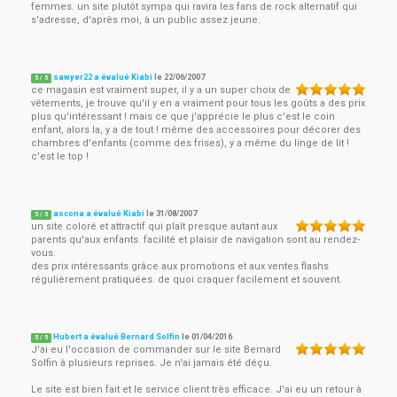
femmes. un site plutôt sympa qui ravira les fans de rock alternatif qui
s'adresse, d'après moi, à un public assez jeune.
sawyer22 a évalué Kiabi
le
22/06/2007
5
/
5
ce magasin est vraiment super, il y a un super choix de
vêtements, je trouve qu'il y en a vraiment pour tous les goûts a des prix
plus qu'intéressant ! mais ce que j'apprécie le plus c'est le coin
enfant, alors la, y a de tout ! même des accessoires pour décorer des
chambres d'enfants (comme des frises), y a même du linge de lit !
c'est le top !
ascona a évalué Kiabi
le
31/08/2007
5
/
5
un site coloré et attractif qui plaît presque autant aux
parents qu'aux enfants. facilité et plaisir de navigation sont au rendez-
vous.
des prix intéressants grâce aux promotions et aux ventes flashs
régulièrement pratiquées. de quoi craquer facilement et souvent.
Hubert a évalué Bernard Solfin
le
01/04/2016
5
/
5
J'ai eu l'occasion de commander sur le site Bernard
Solfin à plusieurs reprises. Je n'ai jamais été déçu.
Le site est bien fait et le service client très efficace. J'ai eu un retour à