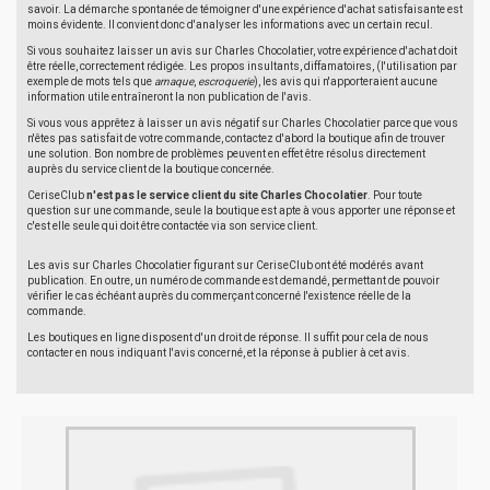
savoir. La démarche spontanée de témoigner d'une expérience d'achat satisfaisante est
moins évidente. Il convient donc d'analyser les informations avec un certain recul.
Si vous souhaitez laisser un avis sur Charles Chocolatier, votre expérience d'achat doit
être réelle, correctement rédigée. Les propos insultants, diffamatoires, (l'utilisation par
exemple de mots tels que
arnaque
,
escroquerie
), les avis qui n'apporteraient aucune
information utile entraîneront la non publication de l'avis.
Si vous vous apprêtez à laisser un avis négatif sur Charles Chocolatier parce que vous
n'êtes pas satisfait de votre commande, contactez d'abord la boutique afin de trouver
une solution. Bon nombre de problèmes peuvent en effet être résolus directement
auprès du service client de la boutique concernée.
CeriseClub
n'est pas le service client du site Charles Chocolatier
. Pour toute
question sur une commande, seule la boutique est apte à vous apporter une réponse et
c'est elle seule qui doit être contactée via son service client.
Les avis sur Charles Chocolatier figurant sur CeriseClub ont été modérés avant
publication. En outre, un numéro de commande est demandé, permettant de pouvoir
vérifier le cas échéant auprès du commerçant concerné l'existence réelle de la
commande.
Les boutiques en ligne disposent d'un droit de réponse. Il suffit pour cela de nous
contacter en nous indiquant l'avis concerné, et la réponse à publier à cet avis.