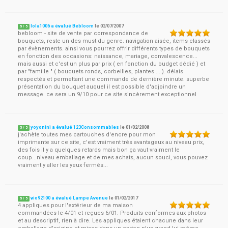
lola1006 a évalué Bebloom
le
02/07/2007
5
/
5
bebloom - site de vente par correspondance de
bouquets, reste un des must du genre. navigation aisée, items classés
par évènements. ainsi vous pourrez offrir différents types de bouquets
en fonction des occasions: naissance, mariage, convalescence...
mais aussi et c'est un plus par prix ( en fonction du budget dédié ) et
par "famille " ( bouquets ronds, corbeilles, plantes ... ). délais
respectés et permettant une commande de dernière minute. superbe
présentation du bouquet auquel il est possible d'adjoindre un
message. ce sera un 9/10 pour ce site sincèrement exceptionnel
yoyonini a évalué 123Consommables
le
01/02/2008
5
/
5
j'achète toutes mes cartouches d'encre pour mon
imprimante sur ce site, c'est vraiment très avantageux au niveau prix,
des fois il y a quelques retards mais bon ça vaut vraiment le
coup...niveau emballage et de mes achats, aucun souci, vous pouvez
vraiment y aller les yeux fermés...
vio92100 a évalué Lampe Avenue
le
01/02/2017
5
/
5
4 appliques pour l'extérieur de ma maison
commandées le 4/01 et reçues 6/01. Produits conformes aux photos
et au descriptif, rien à dire. Les appliques étaient chacune dans leur