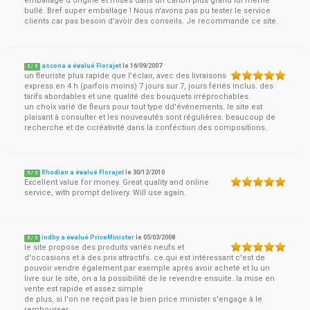
emballage d'origine et mises dans un carton plus grand lui même
bullé. Bref super emballage ! Nous n'avons pas pu tester le service
clients car pas besoin d'avoir des conseils. Je recommande ce site.
ascona a évalué Florajet
le
16/09/2007
5
/
5
un fleuriste plus rapide que l'éclair, avec des livraisons
express en 4 h (parfois moins) 7 jours sur 7, jours fériés inclus. des
tarifs abordables et une qualité des bouquets irréprochables.
un choix varié de fleurs pour tout type dd'événements. le site est
plaisant à consulter et les nouveautés sont régulières. beaucoup de
recherche et de ccréativité dans la conféction des compositions.
Rhodian a évalué Florajet
le
30/12/2010
5
/
5
Excellent value for money. Great quality and online
service, with prompt delivery. Will use again.
indhy a évalué PriceMinister
le
05/03/2008
5
/
5
le site propose des produits variés neufs et
d'occasions et à des prix attractifs. ce qui est intéressant c'est de
pouvoir vendre également.par exemple après avoir acheté et lu un
livre sur le site, on a la possibilité de le revendre ensuite. la mise en
vente est rapide et assez simple
de plus, si l'on ne reçoit pas le bien price minister s'engage à le
rembourser