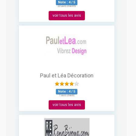
Note :
4
/
5
23 avis clients
voir tous les avis
Paul et Léa Décoration
Note :
4
/
5
1 avis client
voir tous les avis