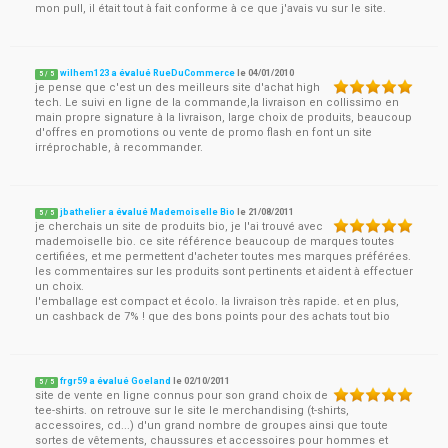
mon pull, il était tout à fait conforme à ce que j'avais vu sur le site.
wilhem123 a évalué RueDuCommerce
le
04/01/2010
5
/
5
je pense que c'est un des meilleurs site d'achat high
tech. Le suivi en ligne de la commande,la livraison en collissimo en
main propre signature à la livraison, large choix de produits, beaucoup
d'offres en promotions ou vente de promo flash en font un site
irréprochable, à recommander.
jbathelier a évalué Mademoiselle Bio
le
21/08/2011
5
/
5
je cherchais un site de produits bio, je l'ai trouvé avec
mademoiselle bio. ce site référence beaucoup de marques toutes
certifiées, et me permettent d'acheter toutes mes marques préférées.
les commentaires sur les produits sont pertinents et aident à effectuer
un choix.
l'emballage est compact et écolo. la livraison très rapide. et en plus,
un cashback de 7% ! que des bons points pour des achats tout bio
frgr59 a évalué Goeland
le
02/10/2011
5
/
5
site de vente en ligne connus pour son grand choix de
tee-shirts. on retrouve sur le site le merchandising (t-shirts,
accessoires, cd...) d'un grand nombre de groupes ainsi que toute
sortes de vêtements, chaussures et accessoires pour hommes et