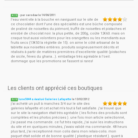
- par
carodav
le
14/06/2011
4
/ 5
l'eau vient vite à la bouche en naviguant sur le site de
ce chocolatier dont l'une des spécialités est une bûche composée
de praliné de noisettes du piémont, truffé de noisettes et pistaches et
enrobé de chocolat noir. la plus petite, de 200g, coûte 12€60. mais on
craque tout aussi volontiers pour les orangettes ou les mendiants aux
fruits secs (13€50 la réglette de 15). on aime le côté artisanal de la
tablette aux noisettes entières. produits soigneusement décrits et
réalisés à partir de matières premières d'excellente qualité (pistaches
de sicile, fèves du ghana...). emballage très agréable à l'oeil.
dommage que les promotions se fassent si rares!
Les clients ont apprécié ces boutiques
lune5644 a évalué Galeries Lafayette
le
13/02/2012
5
/
5
j'ai acheté un pull à manches 3/4 sur le site des
galeries lafayette et cet achat m'a tout à fait satisfaite. j'ai trouvé que
sur le site la navigation était très agréable ( les fiches des produits sont
complètes et les photos précises ). une fois mon article selectionné,
j'ai passé ma commande. ce fut très rapide, j'ai suivi les instructions
du site et en quelques minutes, j'avais validé ma commande. 48 heurs
plus tard, j'ai receptionné mon colis dans mon relais-colis. mon
paquet était solide et de bonne qualité ( plastique résistant ). quant à