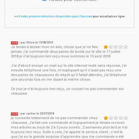
>>
8 codes promo et réductions disponibles pour Chaussea
pour vos achats en ligne
- par
Chloé
le
15/08/2018
1
/ 5
Je tenais à laisser mon on avis, chose que je ne fais
jamais. j’ai commandé deux paires de boots sur le site le 17 juillet
2018 je n’ai toujours rien reçu nous sommes le 15 août 2018.
J’ai d’abord envoyé un mail sur le site internet resté sans réponse, j’ai
ensuite téléphoné une fois, m’expliquant qu’il n’avait pas reçu une
des paires de chaussures du dépôt qu’il fallait attendre, j’ai téléphoné
une seconde fois en me disant la même chose.
Ce jour je n’ai toujours rien reçu, un conseil ne pas commander sur
chaussea.
- par
carlier
le
23/07/2018
1
/ 5
je conseille totalement de ne pas commander chez
chaussea , j'ai fait une commande et logiquement je devais recevoir
mes articles au bout de 2 à 5 jours ouvrés ; 2 semaines plus tard je n'ai
toujours rien reçu. Suite à cela, j'ai appelé le service client , c'est là
que j'ai eu la grande surprise d'apprendre que ma commande a été