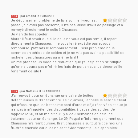
- par
amand
le
19/02/2018
1
/ 5
Je déconseille : problème de livraison, le livreur est
passé, je n'étais pas présente, il n'a pas laissé d'avis de passage et a
renvoyé directement le colis à Chaussea.
Je vien de les appeler
Alors : Il faut savoir que si le colis ne vous est pas remis, il repart
directement à Chaussea, il ne vous le ré expédie pas et vous
rembourse. j'attends le remboursement... Seul problème nous
sommes en période de soldes et je ne vais pas avoir la possibilité de
racheter ces chaussures au même tarif !
On me propose un code de réduction que j'ai déjà et on m'indique
qu'on ne pourra pas m'offrir les frais de port en sus. Je déconseille
fortement ce site !
- par
Nathalie H.
le
18/02/2018
1
/ 5
J'ai renvoyé pour un échange une paire de bottes
défectueuses le 30 décembre. Le 12 janvier, j'appelle le service client
qui m'assure que les bottes me sont d'ores et déjà réservées et que je
n'ai pas à m'inquiéter des disponibilités à cause des soldes. Je
rappelle le 20, et on me dit qu'il y a 2 à 3 semaines de délai de
traitement pour un échange. Le 29, Paypal m'informe gentiment que
Chausséa m'a remboursée. Bref, chausséa a surtout fait de moi une
frustrée énervée car elles ne sont évidemment plus disponibles!!