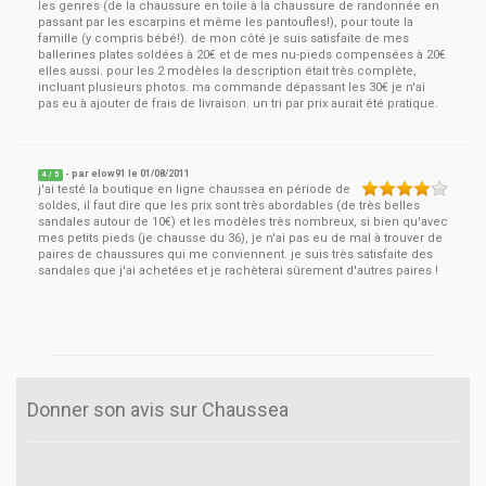
les genres (de la chaussure en toile à la chaussure de randonnée en
passant par les escarpins et même les pantoufles!), pour toute la
famille (y compris bébé!). de mon côté je suis satisfaite de mes
ballerines plates soldées à 20€ et de mes nu-pieds compensées à 20€
elles aussi. pour les 2 modèles la description était très complète,
incluant plusieurs photos. ma commande dépassant les 30€ je n'ai
pas eu à ajouter de frais de livraison. un tri par prix aurait été pratique.
- par
elow91
le
01/08/2011
4
/ 5
j'ai testé la boutique en ligne chaussea en période de
soldes, il faut dire que les prix sont très abordables (de très belles
sandales autour de 10€) et les modèles très nombreux, si bien qu'avec
mes petits pieds (je chausse du 36), je n'ai pas eu de mal à trouver de
paires de chaussures qui me conviennent. je suis très satisfaite des
sandales que j'ai achetées et je rachèterai sûrement d'autres paires !
Donner son avis sur Chaussea