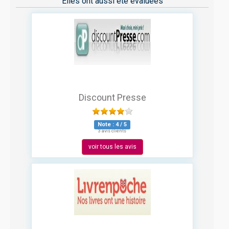
Elles ont aussi été évaluées
Discount Presse
Note :
4
/
5
3 avis clients
voir tous les avis