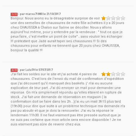
- par
marsu71880
le
21/10/2017
1
/ 5
Bonjour. Nous avons eu la désagréable surprise de voir
une des semelles de chaussures de notre fille achetées il y a 20 jours
chez CHAUSSEA à Chalon sur Saône se décoller. Nous y allons
aujourd'hui même, pour y entendre par la vendeuse : " tout ce que je
peux faire, c'est mettre un point de colle" ; sans vouloir les échanger
!!! prétextant que Jade aurait taper ses chaussures !!! Si des
chaussures pour enfants ne tiennent que 20 jours chez CHAUSSEA,
bonjour la qualité !!!
- par
Lulu59
le
07/07/2017
2
/ 5
J'ai fait les soldes sur le site et j'ai acheté 4 paires de
chaussures. C'est lors de l'envoi du mail de confirmation d'expédition
que j'ai découvert qu'il manquait des baskets. j' n'ai eu aucune
explication de leur part. J'ai dû envoyer un mail pour demander une
réponse. On m'a simplement répondu qu'elles étaient en rupture de
stock. J'ai fait une demande de réservation en magasin ( la
confirmation doit se faire dans les 2h...)j'ai eu un mail 3h15 plus tard
(19h30) pour dire que suite à un problème technique ma demande n'a
pas pu aboutir et que je dois la renouveler. J'ai eu la réponse le
lendemain 11h30. Il ne faut vraiment pas être pressée surtout que je
ne suis pas certaine que mon article sera encore disponible ! Je ne
suis vraiment pas sûre de revenir chez eux.