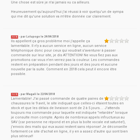
Une chose est sûre je n'ai jamais vu ca ailleurs.
Heureusement qu'aujourd'hui j'ai réussi à voir quelqu'un de sympa
qui me dit qu'une solution va m'être donnée car clairement.
- par
Lolupogo
le
24/04/2018
1
/ 5
Ils appellent ça gros problème moi j'appelle ça
lamentable. Il n'y a aucun service en ligne, aucun service
téléphonique donc pour ceux qui voudrait s'aventurer à passer
commande sur leur site, je dis ATTENTION! Ne vous fiez pas aux
promotions car vous n'en verrez pas la couleur. Les commandes
restent en préparation pendant des jours et des jours et aucune
nouvelle par la suite. Comment en 2018 cela peut il encore être
possible.
- par
Magali
le
22/04/2018
1
/ 5
Lamentable! J'ai passé commande de quatre paires de
chaussures le 9 avril, le site indiquait que celles-ci étaient toutes en
stock et que les délais de livraison sont de 2 à 5 jours.... J'attends
toujours ma commande pour laquelle est indiquée "retardée" lorsque
je consulte mon compte. Après de nombreux appels infructueux au
SAV (car personne ne répond et en plus la boîte vocale est saturée!),
j'envois des mails qui eux aussi restent sans réponse! Je déconseille
fortement ce site d'achat en ligne, il y en a assez d'autre qui sont bien
plus sérieux!!