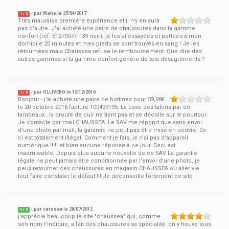
- par
Mahe
le
25/04/2017
1
/ 5
Très mauvaise première expérience et il n'y en aura
pas d'autre. J'ai acheté une paire de chaussures dans la gamme
confort (réf. 61279077 T39 noir), je les ai essayées et portées à mon
domicile 20 minutes et mes pieds se sont trouvés en sang ! Je les
retournées mais Chaussea refuse le remboursement. Que dire des
autres gammes si la gamme confort génère de tels désagréments ?
- par
OLLIVERO
le
15/12/2016
1
/ 5
Bonjour - j'ai acheté une paire de bottines pour 59,98€
le 20 octobre 2016 facture 100439195. La base des talons par en
lambeaux , la croute de cuir ne tient pas et se décolle sur le pourtour.
Je contacte par mail CHAUSSEA. Le SAV me répond que sans envoi
d'une photo par mail, la garantie ne peut pas être mise en oeuvre. Ce
ci est totalement illégal. Comment je fais, je n'ai pas d'appareil
numérique !!!!! et bien aucune réponse à ce jour. Ceci est
inadmissible. Depuis plus aucune nouvelle de ce SAV La garantie
légale ne peut jamais être conditionnée par l'envoi d'une photo, je
peux retourner ces chaussures en magasin CHAUSSEA où aller vle
leur faire constater le défaut !!! Je déconseille fortement ce site.
- par
carodav
le
28/07/2012
4
/ 5
j'apprécie beaucoup le site "chaussea" qui, comme
son nom l'indique, a fait des chaussures sa spécialité. on y trouve tous