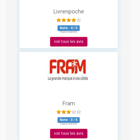
Livrenpoche
Note :
4
/
5
9 avis clients
voir tous les avis
Fram
Note :
3
/
5
3 avis clients
voir tous les avis