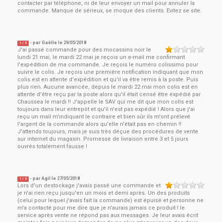
contacter par téléphone, ni de leur envoyer un mail pour annuler la
commande. Manque de sérieux, se moque des clients. Evitez se site.
- par
Gaëlle
le
29/05/2018
1
/ 5
J'ai passé commande pour des mocassins noir le
lundi 21 mai, le mardi 22 mai je reçois un e-mail me confirmant
l'expédition de ma commande. Je reçois le numéro colissimo pour
suivre le colis. Je reçois une première notification indiquant que mon
colis est en attente d'expédition et qu'il va être remis à la poste. Puis
plus rien. Aucune avancée, depuis le mardi 22 mai mon colis est en
attente d'être reçu par la poste alors qu'il était censé être expédié par
Chaussea le mardi !! J'appelle le SAV qui me dit que mon colis est
toujours dans leur entrepôt et qu'il n'est pas expédié ! Alors que j'ai
reçu un mail m'indiquant le contraire et bien sûr ils m'ont prélevé
l'argent de la commande alors qu'elle n'était pas en chemin !!
J'attends toujours, mais je suis très déçue des procédures de vente
sur internet du magasin. Promesse de livraison entre 3 et 5 jours
ouvrés totalement fausse !
- par
Agil
le
27/05/2018
1
/ 5
Lors d'un destockage j'avais passé une commande et
je n'ai rien reçu jusqu'en un mois et demi après. Un des produits
(celui pour lequel j'avais fait la commande) est épuisé et personne ne
m'a contacté pour me dire que je n'aurais jamais ce produit ! le
service après vente ne répond pas aux messages. Je leur avais écrit