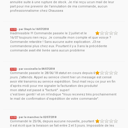
annulée suite à une rupture de stock. Je n'ai reçu ucun mail de leur
part pour me prevenir de l'annulation de ma commande, aucun
professionnalisme chez Chaussea
- par
Steph
le
16/07/2018
1
/ 5
Inadmissible !!! Commande passée le 2 juillet et le
16/07 toujours rien reçu. Je consulte mon compte et que vois-je ?
Commande retardée ! Sans aucune autre explication. J3 ne
commanderai plus chez eux. Pourtant il y a 3 ans la précédente
commande avait été livrée sans aucun problème
- par
coccinelle
le
04/07/2018
1
/ 5
Commande passée le 28/06/18 statut en cours depuis 6
jours. j'attends. Appel au service client hier un message est censé
avoir été transmis au service expédition. Seul mail reçu ce jour en fin
d’après midi pour me signaler la facturation des produits!
mon statut est passé à "facturé". super!
c'est bien gentil ! et on m'indique "Vous recevrez très prochainement
le mail de confirmation d’expédition de votre commande".
- par
le manchec
le
02/07/2018
1
/ 5
Commandé le 25/06, depuis aucune nouvelle, pourtant
il est écrit que la livraison se fait entre 2 et 5 jours. Impossible de les