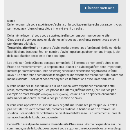
laisser mon avis
Note :
En témoignant de votre expérience d'achat sur la boutique en ligne chaussea.com, vous
permettez aux futurs clients d'être informé avant un achat.
De la même façon, si vous vous apprêtez à effectuer une commande sur le site
Chaussea et que vous avez un doute, les avis des autres clients peuvent vous aider à
prendre une décision.
Toutefois, attention !
un nombre d'avis trop faible n'est pas forcément révélateur de la
fiabilité d'une boutique. Seul un nombre d'avis important peut donner une image juste
de la satisfaction des clients d'une boutique.
Les avis sur CeriseClub ne sont pas rémunérés, à l'inverse de nombre d'autres sites.
En cas de mécontentement, la propension à laisser un avis négatif est donc importante,
motivée par la volonté naturelle de témoigner de son expérience négative et à le faire
savoir. La démarche spontanée de témoigner d'une expérience d'achat satisfaisante est
moins évidente. Il convient donc d'analyser les informations avec un certain recul.
Si vous souhaitez laisser un avis sur Chaussea, votre expérience d'achat doit être
réelle, correctement rédigée. Les propos insultants, diffamatoires, (l'utilisation par
exemple de mots tels que
arnaque
,
escroquerie
), les avis qui n'apporteraient aucune
information utile entraîneront la non publication de l'avis.
Si vous vous apprêtez à laisser un avis négatif sur Chaussea parce que vous n'êtes
pas satisfait de votre commande, contactez d'abord la boutique afin de trouver une
solution. Bon nombre de problèmes peuvent en effet être résolus directement auprès du
service client de la boutique concernée.
CeriseClub
n'est pas le service client du site Chaussea
. Pour toute question sur une
commande, seule la boutique est apte à vous apporter une réponse et c'est elle seule qui