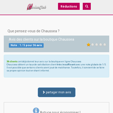
Réductions
Que pensez-vous de Chaussea ?
Avis des clients sur la boutique
Chaussea
Note :
1
/
5
pour
36
avis
36 clients
ont déjà donné leur avis sur la boutique en ligne Chaussea
Chaussea obtient un taux de satisfaction client
très insuffisant
avec une note globale de 1/5.
Il est possible que certains clients aient joué de malchance. Toutefois, il convient de se faire
sa propre opinion tout en étant informé.
partager mon avis
Astuce pour économiser !