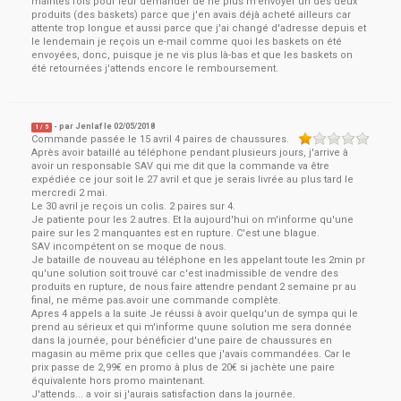
maintes fois pour leur demander de ne plus m'envoyer un des deux
produits (des baskets) parce que j'en avais déjà acheté ailleurs car
attente trop longue et aussi parce que j'ai changé d'adresse depuis et
le lendemain je reçois un e-mail comme quoi les baskets on été
envoyées, donc, puisque je ne vis plus là-bas et que les baskets on
été retournées j'attends encore le remboursement.
- par
Jenlaf
le
02/05/2018
1
/ 5
Commande passée le 15 avril 4 paires de chaussures.
Après avoir bataillé au téléphone pendant plusieurs jours, j'arrive à
avoir un responsable SAV qui me dit que la commande va être
expédiée ce jour soit le 27 avril et que je serais livrée au plus tard le
mercredi 2 mai.
Le 30 avril je reçois un colis. 2 paires sur 4.
Je patiente pour les 2 autres. Et la aujourd'hui on m'informe qu'une
paire sur les 2 manquantes est en rupture. C'est une blague.
SAV incompétent on se moque de nous.
Je bataille de nouveau au téléphone en les appelant toute les 2min pr
qu'une solution soit trouvé car c'est inadmissible de vendre des
produits en rupture, de nous faire attendre pendant 2 semaine pr au
final, ne même pas.avoir une commande complète.
Apres 4 appels a la suite Je réussi à avoir quelqu'un de sympa qui le
prend au sérieux et qui m'informe quune solution me sera donnée
dans la journée, pour bénéficier d'une paire de chaussures en
magasin au même prix que celles que j'avais commandées. Car le
prix passe de 2,99€ en promo à plus de 20€ si jachète une paire
équivalente hors promo maintenant.
J'attends... a voir si j'aurais satisfaction dans la journée.