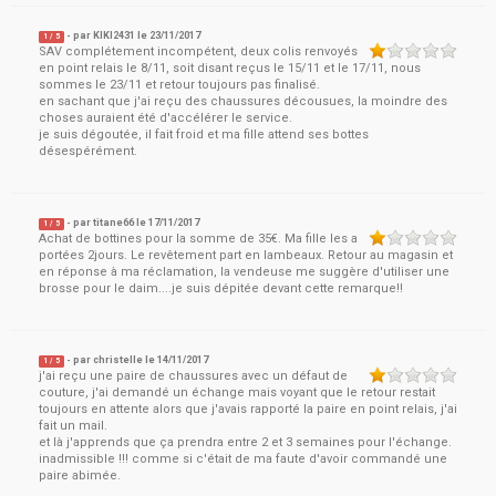
- par
KIKI2431
le
23/11/2017
1
/ 5
SAV complétement incompétent, deux colis renvoyés
en point relais le 8/11, soit disant reçus le 15/11 et le 17/11, nous
sommes le 23/11 et retour toujours pas finalisé.
en sachant que j'ai reçu des chaussures décousues, la moindre des
choses auraient été d'accélérer le service.
je suis dégoutée, il fait froid et ma fille attend ses bottes
désespérément.
- par
titane66
le
17/11/2017
1
/ 5
Achat de bottines pour la somme de 35€. Ma fille les a
portées 2jours. Le revêtement part en lambeaux. Retour au magasin et
en réponse à ma réclamation, la vendeuse me suggère d'utiliser une
brosse pour le daim....je suis dépitée devant cette remarque!!
- par
christelle
le
14/11/2017
1
/ 5
j'ai reçu une paire de chaussures avec un défaut de
couture, j'ai demandé un échange mais voyant que le retour restait
toujours en attente alors que j'avais rapporté la paire en point relais, j'ai
fait un mail.
et là j'apprends que ça prendra entre 2 et 3 semaines pour l'échange.
inadmissible !!! comme si c'était de ma faute d'avoir commandé une
paire abimée.