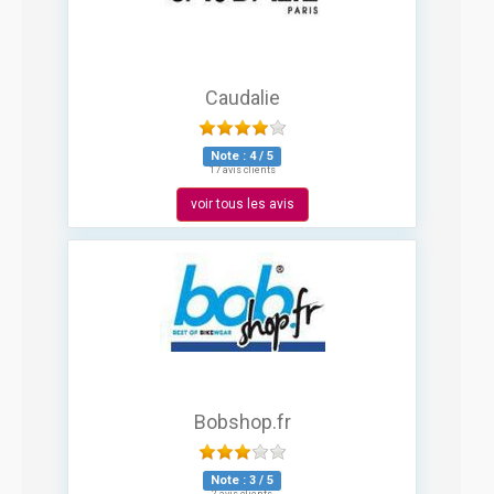
Caudalie
Note :
4
/
5
17 avis clients
voir tous les avis
Bobshop.fr
Note :
3
/
5