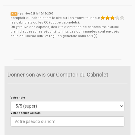
- par
dos521
le
15/12/2006
3
/ 5
comptoir du cabriolet est le site ou l'on trouve tout pour
les cabriolets ou les CC (coupé cabriolets).
On y trouve des capotes, des kits d'entretien de capotes mais aussi
plein d'accessoires sécuirté tuning. Les commandes sont envoyés
sous collissimo suivi et reçu en generale sous 48H.[6]
Donner son avis sur Comptoir du Cabriolet
Votre note
Votre pseudo ou nom