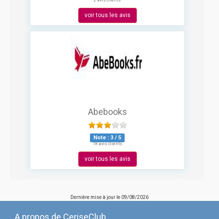
2 avis clients
voir tous les avis
Abebooks
Note :
3
/
5
18 avis clients
voir tous les avis
Dernière mise à jour le
09/08/2026
A propos de CeriseClub