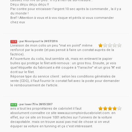
Laissez moi rire un peu . Il n'y a rien de sûr-mesure .
Déçu déçu déçu déçu !!
Par contre pour encaisser l'argent 10 sec après la commande , la il y a
du monde !
Bref ! Attention à vous et à vos risque et périls si vous commander
chez eux
- par
Nicoripcurl
le
24/07/2016
1
/ 5
Livraison de mon colis un peu "mal en point" même
renforcé par la poste (et pas pensé à faire un constat auprès de la
factrice).
A l'ouverture du colis, tout semble ok, mais en enlevant le papier
bulles qui protège le filet anti-remous : un gros trou. Ensuite, je vois
quel'étiquette du fabricant a été coupée à "l'arrache" et un gros "A" est
écrit sur le filet.
Réponse type du service client : selon les conditions générales de
vente (CDG), il faut fournir le constat fait avec la poste pour demander
le remboursement de l'article.
- par
lover75
le
28/05/2007
4
/ 5
avis a tout les propriétaires de cabriolet il faut
absolument connaître ce site www.aucomptoirducabriolet.com. en
effet, sur ce site on trouve 1001 articles sur l'univers de la voiture
decapotable. mais on trouve aussi pas mal de chose si on veut
équiper sa voiture en tunning et ça c'est intéressant.