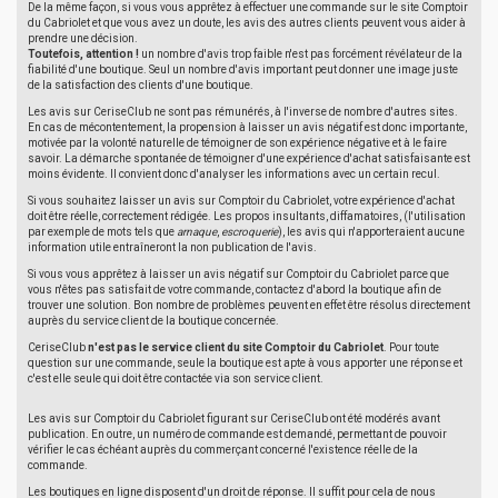
De la même façon, si vous vous apprêtez à effectuer une commande sur le site Comptoir
du Cabriolet et que vous avez un doute, les avis des autres clients peuvent vous aider à
prendre une décision.
Toutefois, attention !
un nombre d'avis trop faible n'est pas forcément révélateur de la
fiabilité d'une boutique. Seul un nombre d'avis important peut donner une image juste
de la satisfaction des clients d'une boutique.
Les avis sur CeriseClub ne sont pas rémunérés, à l'inverse de nombre d'autres sites.
En cas de mécontentement, la propension à laisser un avis négatif est donc importante,
motivée par la volonté naturelle de témoigner de son expérience négative et à le faire
savoir. La démarche spontanée de témoigner d'une expérience d'achat satisfaisante est
moins évidente. Il convient donc d'analyser les informations avec un certain recul.
Si vous souhaitez laisser un avis sur Comptoir du Cabriolet, votre expérience d'achat
doit être réelle, correctement rédigée. Les propos insultants, diffamatoires, (l'utilisation
par exemple de mots tels que
arnaque
,
escroquerie
), les avis qui n'apporteraient aucune
information utile entraîneront la non publication de l'avis.
Si vous vous apprêtez à laisser un avis négatif sur Comptoir du Cabriolet parce que
vous n'êtes pas satisfait de votre commande, contactez d'abord la boutique afin de
trouver une solution. Bon nombre de problèmes peuvent en effet être résolus directement
auprès du service client de la boutique concernée.
CeriseClub
n'est pas le service client du site Comptoir du Cabriolet
. Pour toute
question sur une commande, seule la boutique est apte à vous apporter une réponse et
c'est elle seule qui doit être contactée via son service client.
Les avis sur Comptoir du Cabriolet figurant sur CeriseClub ont été modérés avant
publication. En outre, un numéro de commande est demandé, permettant de pouvoir
vérifier le cas échéant auprès du commerçant concerné l'existence réelle de la
commande.
Les boutiques en ligne disposent d'un droit de réponse. Il suffit pour cela de nous