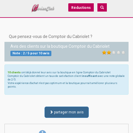
Réductions
Que pensez-vous de Comptoir du Cabriolet ?
Avis des clients sur la boutique
Comptoir du Cabriolet
Note :
2
/
5
pour
10
avis
10 clients
ont déjà donné leur avis sur la boutique en ligne Comptoir du Cabriolet
Comptoir du Cabriolet obtient un taux de satisfaction client
insuffisant
avec une note globale
de 2/5.
Votre expérience d'achat n'est pas optimum et la boutique pourrait améliorer plusieurs
points.
partager mon avis