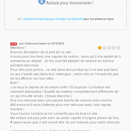
Astuce pour économiser !
>>
1 réduction disponible pour Comptoir du Cabriolet
pour vos achats en ligne
- par
Carbonnel kevin
le
13/12/2016
1
/ 5
Attention !
Énorme déception de la part de ce site .
6 mois pour me livrer une capote de voiture , alors qu'il me parlait de 3
semaines au départ . Je me suis fait balader de service en service
pendant des mois .
Pour etre plus précis , ce site vend des produit qu il ne sais pas faire
ou qui n'existe pas dans leur catalogue , mais cela ne l'empêche pas
de les afficher sur leur sites .
Bref !
J ai reçu la capote de la voiture enfin ! Et surprise ! La finition est
vraiment déplorable ! Qualité de matière complètement différente de
ce qui m'a été vendu .( tissus étanche )
Et je me retrouve avec une pauvre bâche de camion bien moche .
600 euros et 6 mois d'attente pour me retrouver avec une capote
horrible !
Vous l'aurez compris je ne conseille pas du tout ce site .
Ma voiture est plus jolie avec sa vieille capote d'origine pleine de trou .
À savoir aussi que c'est censé être du sur mesure pour votre vehicule
!