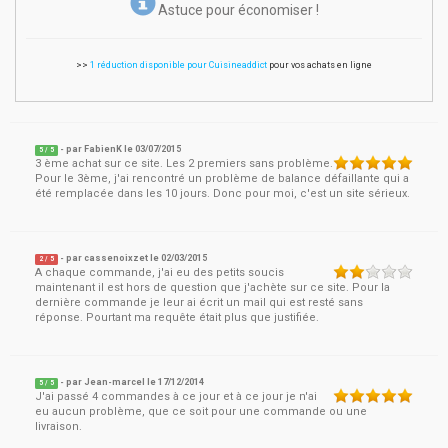
Astuce pour économiser !
>>
1 réduction disponible pour Cuisineaddict
pour vos achats en ligne
- par
FabienK
le
03/07/2015
5
/ 5
3 ème achat sur ce site. Les 2 premiers sans problème.
Pour le 3ème, j'ai rencontré un problème de balance défaillante qui a
été remplacée dans les 10 jours. Donc pour moi, c'est un site sérieux.
- par
cassenoixzet
le
02/03/2015
2
/ 5
A chaque commande, j'ai eu des petits soucis
maintenant il est hors de question que j'achète sur ce site. Pour la
dernière commande je leur ai écrit un mail qui est resté sans
réponse. Pourtant ma requête était plus que justifiée.
- par
Jean-marcel
le
17/12/2014
5
/ 5
J'ai passé 4 commandes à ce jour et à ce jour je n'ai
eu aucun problème, que ce soit pour une commande ou une
livraison.