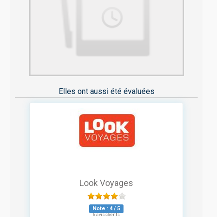
Elles ont aussi été évaluées
Look Voyages
Note :
4
/
5
6 avis clients