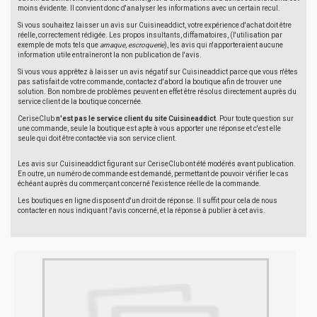
moins évidente. Il convient donc d'analyser les informations avec un certain recul.
Si vous souhaitez laisser un avis sur Cuisineaddict, votre expérience d'achat doit être
réelle, correctement rédigée. Les propos insultants, diffamatoires, (l'utilisation par
exemple de mots tels que
arnaque
,
escroquerie
), les avis qui n'apporteraient aucune
information utile entraîneront la non publication de l'avis.
Si vous vous apprêtez à laisser un avis négatif sur Cuisineaddict parce que vous n'êtes
pas satisfait de votre commande, contactez d'abord la boutique afin de trouver une
solution. Bon nombre de problèmes peuvent en effet être résolus directement auprès du
service client de la boutique concernée.
CeriseClub
n'est pas le service client du site Cuisineaddict
. Pour toute question sur
une commande, seule la boutique est apte à vous apporter une réponse et c'est elle
seule qui doit être contactée via son service client.
Les avis sur Cuisineaddict figurant sur CeriseClub ont été modérés avant publication.
En outre, un numéro de commande est demandé, permettant de pouvoir vérifier le cas
échéant auprès du commerçant concerné l'existence réelle de la commande.
Les boutiques en ligne disposent d'un droit de réponse. Il suffit pour cela de nous
contacter en nous indiquant l'avis concerné, et la réponse à publier à cet avis.