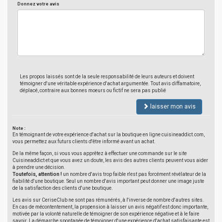
Donnez votre avis
Les propos laissés sont de la seule responsabilité de leurs auteurs et doivent
témoigner d'une véritable expérience d'achat argumentée. Tout avis diffamatoire,
déplacé, contraire aux bonnes moeurs ou fictif ne sera pas publié
laisser mon avis
Note :
En témoignant de votre expérience d'achat sur la boutique en ligne cuisineaddict.com,
vous permettez aux futurs clients d'être informé avant un achat.
De la même façon, si vous vous apprêtez à effectuer une commande sur le site
Cuisineaddict et que vous avez un doute, les avis des autres clients peuvent vous aider
à prendre une décision.
Toutefois, attention !
un nombre d'avis trop faible n'est pas forcément révélateur de la
fiabilité d'une boutique. Seul un nombre d'avis important peut donner une image juste
de la satisfaction des clients d'une boutique.
Les avis sur CeriseClub ne sont pas rémunérés, à l'inverse de nombre d'autres sites.
En cas de mécontentement, la propension à laisser un avis négatif est donc importante,
motivée par la volonté naturelle de témoigner de son expérience négative et à le faire
savoir. La démarche spontanée de témoigner d'une expérience d'achat satisfaisante est