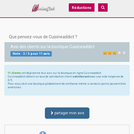
Réductions
Que pensez-vous de Cuisineaddict ?
Avis des clients sur la boutique
Cuisineaddict
Note :
3
/
5
pour
11
avis
11 clients
ont déjà donné leur avis sur la boutique en ligne Cuisineaddict
Cuisineaddict obtient un taux de satisfaction client
satisfaisant
avec une note moyenne de
3/5.
Pour vous, c'est une boutique globalement de confiance même si certains points peuvent être
améliorés.
partager mon avis