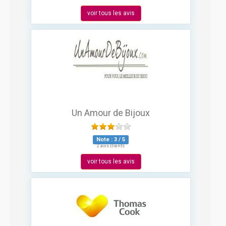
voir tous les avis
Un Amour de Bijoux
Note :
3
/
5
2 avis clients
voir tous les avis