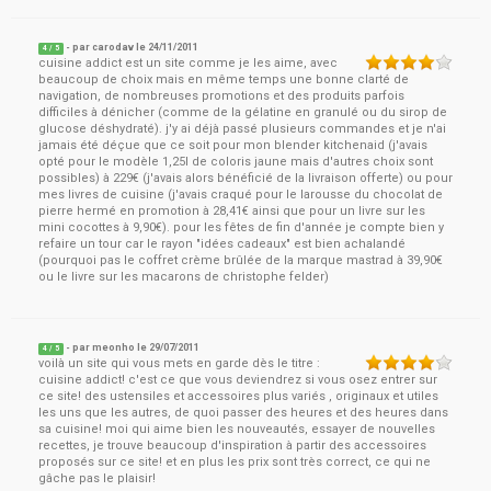
- par
carodav
le
24/11/2011
4
/ 5
cuisine addict est un site comme je les aime, avec
beaucoup de choix mais en même temps une bonne clarté de
navigation, de nombreuses promotions et des produits parfois
difficiles à dénicher (comme de la gélatine en granulé ou du sirop de
glucose déshydraté). j'y ai déjà passé plusieurs commandes et je n'ai
jamais été déçue que ce soit pour mon blender kitchenaid (j'avais
opté pour le modèle 1,25l de coloris jaune mais d'autres choix sont
possibles) à 229€ (j'avais alors bénéficié de la livraison offerte) ou pour
mes livres de cuisine (j'avais craqué pour le larousse du chocolat de
pierre hermé en promotion à 28,41€ ainsi que pour un livre sur les
mini cocottes à 9,90€). pour les fêtes de fin d'année je compte bien y
refaire un tour car le rayon "idées cadeaux" est bien achalandé
(pourquoi pas le coffret crème brûlée de la marque mastrad à 39,90€
ou le livre sur les macarons de christophe felder)
- par
meonho
le
29/07/2011
4
/ 5
voilà un site qui vous mets en garde dès le titre :
cuisine addict! c'est ce que vous deviendrez si vous osez entrer sur
ce site! des ustensiles et accessoires plus variés , originaux et utiles
les uns que les autres, de quoi passer des heures et des heures dans
sa cuisine! moi qui aime bien les nouveautés, essayer de nouvelles
recettes, je trouve beaucoup d'inspiration à partir des accessoires
proposés sur ce site! et en plus les prix sont très correct, ce qui ne
gâche pas le plaisir!