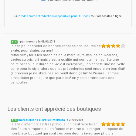
>>
2 codes promo et réductions disponibles pour DC Shoes
pour vos achats en ligne
- par
meonho
le
01/06/2011
4
/ 5
le site pour acheter de bonnes et belles chaussures de
skate, pour skater, ou non!
retrouvez y tous les modèles de la marque, toutes les nouveautés,
certes au prix fort mais c'est la qualité qui compte! j'en achète une
paire par an, leur durée de vie est incroyable, j'en achète une nouvelle
paire pour le style, alors que les précédentes sont encore en bon état!
(à préciser je ne skate pas souvent! donc ça limite l'usure!) et mes
amis skater pro ne jure que par elles! on y est comme dans des
pantoufles!
Les clients ont apprécié ces boutiques
marcoleblond a évalué Interflora
le
21/09/2008
5
/
5
le site d'interflora est tres pratique, on peut faire livrer
des fleurs n importe ou en france et meme a l etranger. il propose de
nombreux bouquet qui sont tres bien decrits (avec une photo en