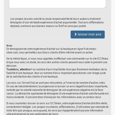
Les propos laissés sont de la seule responsabilité de leurs auteurs et doivent
témoigner d'une véritable expérience d'achat argumentée. Tout avis diffamatoire,
déplacé, contraire aux bonnes moeurs ou fictif ne sera pas publié
laisser mon avis
Note :
En témoignant de votre expérience d'achat sur la boutique en ligne fr.dcshoes-
store.com, vous permettez aux futurs clients d'être informé avant un achat.
De la même façon, si vous vous apprêtez à effectuer une commande sur le site DC Shoes
et que vous avez un doute, les avis des autres clients peuvent vous aider à prendre une
décision.
Toutefois, attention !
un nombre d'avis trop faible n'est pas forcément révélateur de la
fiabilité d'une boutique. Seul un nombre d'avis important peut donner une image juste
de la satisfaction des clients d'une boutique.
Les avis sur CeriseClub ne sont pas rémunérés, à l'inverse de nombre d'autres sites.
En cas de mécontentement, la propension à laisser un avis négatif est donc importante,
motivée par la volonté naturelle de témoigner de son expérience négative et à le faire
savoir. La démarche spontanée de témoigner d'une expérience d'achat satisfaisante est
moins évidente. Il convient donc d'analyser les informations avec un certain recul.
Si vous souhaitez laisser un avis sur DC Shoes, votre expérience d'achat doit être réelle,
correctement rédigée. Les propos insultants, diffamatoires, (l'utilisation par exemple de
mots tels que
arnaque
,
escroquerie
), les avis qui n'apporteraient aucune information
utile entraîneront la non publication de l'avis.