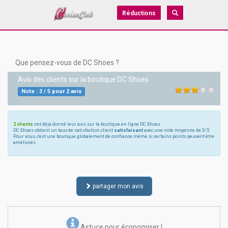
Réductions
Que pensez-vous de DC Shoes ?
Avis des clients sur la boutique
DC Shoes
Note :
3
/
5
pour
2
avis
2 clients
ont déjà donné leur avis sur la boutique en ligne DC Shoes
DC Shoes obtient un taux de satisfaction client
satisfaisant
avec une note moyenne de 3/5.
Pour vous, c'est une boutique globalement de confiance même si certains points peuvent être
améliorés.
partager mon avis
Astuce pour économiser !