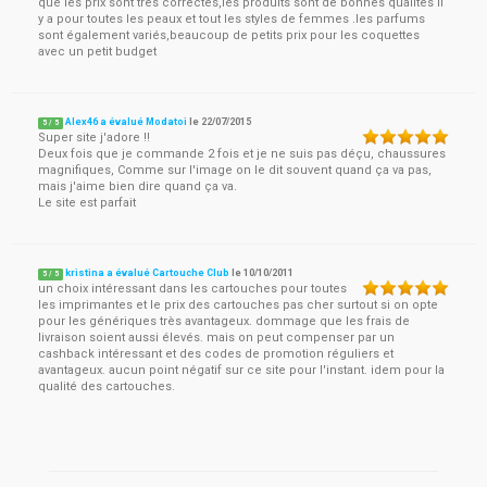
que les prix sont très correctes,les produits sont de bonnes qualités il
y a pour toutes les peaux et tout les styles de femmes .les parfums
sont également variés,beaucoup de petits prix pour les coquettes
avec un petit budget
Alex46 a évalué Modatoi
le
22/07/2015
5
/
5
Super site j'adore !!
Deux fois que je commande 2 fois et je ne suis pas déçu, chaussures
magnifiques, Comme sur l'image on le dit souvent quand ça va pas,
mais j'aime bien dire quand ça va.
Le site est parfait
kristina a évalué Cartouche Club
le
10/10/2011
5
/
5
un choix intéressant dans les cartouches pour toutes
les imprimantes et le prix des cartouches pas cher surtout si on opte
pour les génériques très avantageux. dommage que les frais de
livraison soient aussi élevés. mais on peut compenser par un
cashback intéressant et des codes de promotion réguliers et
avantageux. aucun point négatif sur ce site pour l'instant. idem pour la
qualité des cartouches.