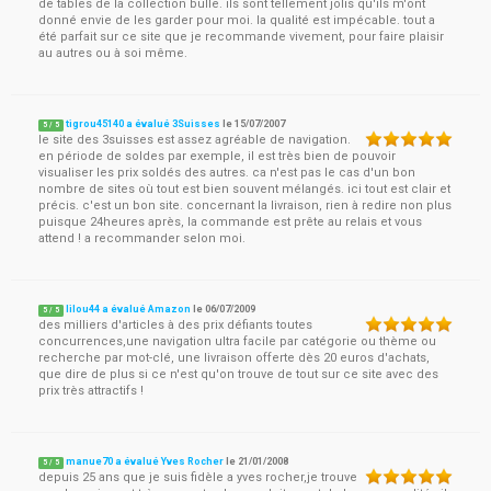
de tables de la collection bulle. ils sont tellement jolis qu'ils m'ont
donné envie de les garder pour moi. la qualité est impécable. tout a
été parfait sur ce site que je recommande vivement, pour faire plaisir
au autres ou à soi même.
tigrou45140 a évalué 3Suisses
le
15/07/2007
5
/
5
le site des 3suisses est assez agréable de navigation.
en période de soldes par exemple, il est très bien de pouvoir
visualiser les prix soldés des autres. ca n'est pas le cas d'un bon
nombre de sites où tout est bien souvent mélangés. ici tout est clair et
précis. c'est un bon site. concernant la livraison, rien à redire non plus
puisque 24heures après, la commande est prête au relais et vous
attend ! a recommander selon moi.
lilou44 a évalué Amazon
le
06/07/2009
5
/
5
des milliers d'articles à des prix défiants toutes
concurrences,une navigation ultra facile par catégorie ou thème ou
recherche par mot-clé, une livraison offerte dès 20 euros d'achats,
que dire de plus si ce n'est qu'on trouve de tout sur ce site avec des
prix très attractifs !
manue70 a évalué Yves Rocher
le
21/01/2008
5
/
5
depuis 25 ans que je suis fidèle a yves rocher,je trouve