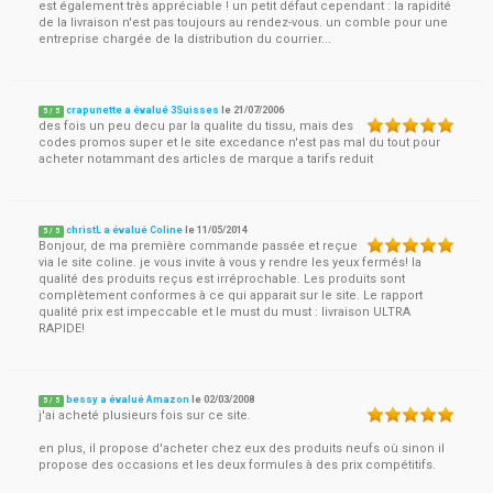
est également très appréciable ! un petit défaut cependant : la rapidité
de la livraison n'est pas toujours au rendez-vous. un comble pour une
entreprise chargée de la distribution du courrier...
crapunette a évalué 3Suisses
le
21/07/2006
5
/
5
des fois un peu decu par la qualite du tissu, mais des
codes promos super et le site excedance n'est pas mal du tout pour
acheter notammant des articles de marque a tarifs reduit
christL a évalué Coline
le
11/05/2014
5
/
5
Bonjour, de ma première commande passée et reçue
via le site coline. je vous invite à vous y rendre les yeux fermés! la
qualité des produits reçus est irréprochable. Les produits sont
complètement conformes à ce qui apparait sur le site. Le rapport
qualité prix est impeccable et le must du must : livraison ULTRA
RAPIDE!
bessy a évalué Amazon
le
02/03/2008
5
/
5
j'ai acheté plusieurs fois sur ce site.
en plus, il propose d'acheter chez eux des produits neufs où sinon il
propose des occasions et les deux formules à des prix compétitifs.