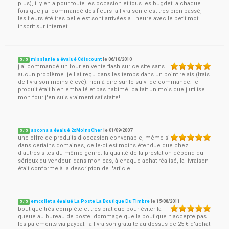
plus), il y en a pour toute les occasion et tous les bugdet. a chaque
fois que j ai commandé des fleurs la livraison c est tres bien passé,
les fleurs été tres belle est sont arrivées a l heure avec le petit mot
inscrit sur internet.
misslanie a évalué Cdiscount
le
06/10/2010
5
/
5
j'ai commandé un four en vente flash sur ce site sans
aucun problème. je l'ai reçu dans les temps dans un point relais (frais
de livraison moins élevé). rien à dire sur le suivi de commande. le
produit était bien emballé et pas habimé. ca fait un mois que j'utilise
mon four j'en suis vraiment satisfaite!
ascona a évalué 2xMoinsCher
le
01/09/2007
5
/
5
une offre de produits d'occasion convenable, même si
dans certains domaines, celle-ci est moins étendue que chez
d'autres sites du même genre. la qualité de la prestation dépend du
sérieux du vendeur. dans mon cas, à chaque achat réalisé, la livraison
était conforme à la descripton de l'article.
emcollet a évalué La Poste La Boutique Du Timbre
le
15/08/2011
5
/
5
boutique très complète et très pratique pour éviter la
queue au bureau de poste. dommage que la boutique n'accepte pas
les paiements via paypal. la livraison gratuite au dessus de 25 € d'achat