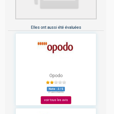
Elles ont aussi été évaluées
Opodo
Note :
2
/
5
31 avis clients
voir tous les avis