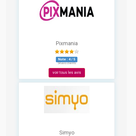
Pixmania
Note :
4
/
5
54 avis clients
voir tous les avis
Simyo