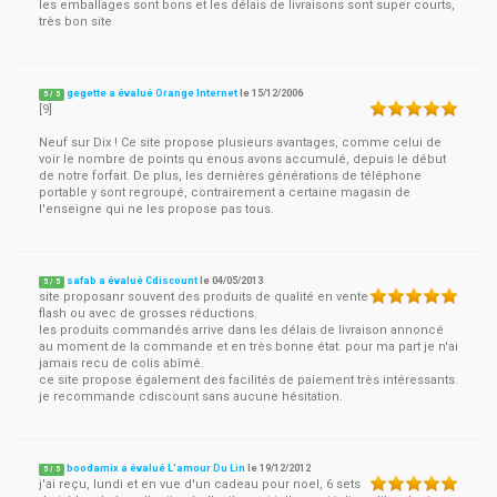
les emballages sont bons et les délais de livraisons sont super courts,
très bon site
gegette a évalué Orange Internet
le
15/12/2006
5
/
5
[9]
Neuf sur Dix ! Ce site propose plusieurs avantages, comme celui de
voir le nombre de points qu enous avons accumulé, depuis le début
de notre forfait. De plus, les dernières générations de téléphone
portable y sont regroupé, contrairement a certaine magasin de
l'enseigne qui ne les propose pas tous.
safab a évalué Cdiscount
le
04/05/2013
5
/
5
site proposanr souvent des produits de qualité en vente
flash ou avec de grosses réductions.
les produits commandés arrive dans les délais de livraison annoncé
au moment de la commande et en très bonne état. pour ma part je n'ai
jamais recu de colis abîmé.
ce site propose également des facilités de paiement très intéressants.
je recommande cdiscount sans aucune hésitation.
boodamix a évalué L'amour Du Lin
le
19/12/2012
5
/
5
j'ai reçu, lundi et en vue d'un cadeau pour noel, 6 sets