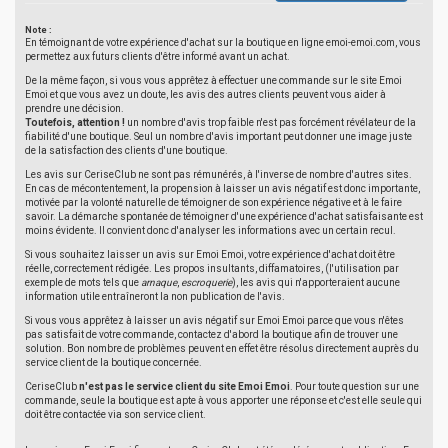
Note :
En témoignant de votre expérience d'achat sur la boutique en ligne emoi-emoi.com, vous
permettez aux futurs clients d'être informé avant un achat.
De la même façon, si vous vous apprêtez à effectuer une commande sur le site Emoi
Emoi et que vous avez un doute, les avis des autres clients peuvent vous aider à
prendre une décision.
Toutefois, attention !
un nombre d'avis trop faible n'est pas forcément révélateur de la
fiabilité d'une boutique. Seul un nombre d'avis important peut donner une image juste
de la satisfaction des clients d'une boutique.
Les avis sur CeriseClub ne sont pas rémunérés, à l'inverse de nombre d'autres sites.
En cas de mécontentement, la propension à laisser un avis négatif est donc importante,
motivée par la volonté naturelle de témoigner de son expérience négative et à le faire
savoir. La démarche spontanée de témoigner d'une expérience d'achat satisfaisante est
moins évidente. Il convient donc d'analyser les informations avec un certain recul.
Si vous souhaitez laisser un avis sur Emoi Emoi, votre expérience d'achat doit être
réelle, correctement rédigée. Les propos insultants, diffamatoires, (l'utilisation par
exemple de mots tels que
arnaque
,
escroquerie
), les avis qui n'apporteraient aucune
information utile entraîneront la non publication de l'avis.
Si vous vous apprêtez à laisser un avis négatif sur Emoi Emoi parce que vous n'êtes
pas satisfait de votre commande, contactez d'abord la boutique afin de trouver une
solution. Bon nombre de problèmes peuvent en effet être résolus directement auprès du
service client de la boutique concernée.
CeriseClub
n'est pas le service client du site Emoi Emoi
. Pour toute question sur une
commande, seule la boutique est apte à vous apporter une réponse et c'est elle seule qui
doit être contactée via son service client.