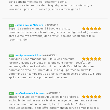
car a certainement été correctement séché.
de plus, ce site propose depuis quelques temps maintenant, la
livraison au prix de 5 euros et ça, c'est vraiment génial!
Damic a évalué Matelpro
le
03/04/2017
5
/
5
Super! Le service client est à l'écoute et dispo,
commande passée et chambre reçue avec un léger retard (le service
après-vente m'a prévenue) donc ravie!!! pas cher et du choix, je le
recommande!
merdyam a évalué Fnac
le
06/02/2012
5
/
5
boutique à recommander pour tous les acheteurs.
les prix pratiqués par cette enseigne sont très compétitifs. très
sérieuse, elle vous tient informé par mail de l'expédition de votre
commande avec le numéro de suivi ce qui permet de suivre la
commande en temps réel. de plus, la livraison est très rapide 2/3 jours
après la commande le produit est chez vous.
lune5644 a évalué Amazon
le
02/01/2012
5
/
5
amazon est une de mes boutiques en ligne préférée. il
est facile de naviger sur le site et le passage de commande est très
facile. au moment du paiement, il y a la possibilté d'utilser des
chèques cadeaux. le site offre également un service emballage si la