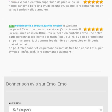
horno a vapor electrolux super bien de precio. es un
horno carisimo pero una ayuda es una ayuda. me lo recomendaron en
varias tiendas y ellos tambien.
frederiqueted a évalué Lavande-lingerie
le
02/05/2011
5
/
5
j'ai passé 2 commandes sur ce site et j'en suis ravie !!!
j'ai reçu mes colis en 48 heures, super bien emballés avec une petite
carte personnalisée écrite à la main ( oui , oui !!!). il y a des promotions
en permanence, tout comme les dernières nouveautés en lingerie,
maillot de bain.
on peut téléphoner et les personnes sont de très bon conseil et super
sympas ! enfin, bref, je recommande vivement !
Donner son avis sur Emoi Emoi
Votre note