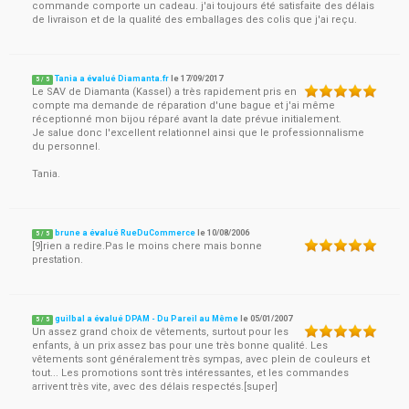
commande comporte un cadeau. j'ai toujours été satisfaite des délais
de livraison et de la qualité des emballages des colis que j'ai reçu.
Tania a évalué Diamanta.fr
le
17/09/2017
5
/
5
Le SAV de Diamanta (Kassel) a très rapidement pris en
compte ma demande de réparation d'une bague et j'ai même
réceptionné mon bijou réparé avant la date prévue initialement.
Je salue donc l'excellent relationnel ainsi que le professionnalisme
du personnel.
Tania.
brune a évalué RueDuCommerce
le
10/08/2006
5
/
5
[9]rien a redire.Pas le moins chere mais bonne
prestation.
guilbal a évalué DPAM - Du Pareil au Même
le
05/01/2007
5
/
5
Un assez grand choix de vêtements, surtout pour les
enfants, à un prix assez bas pour une très bonne qualité. Les
vêtements sont généralement très sympas, avec plein de couleurs et
tout... Les promotions sont très intéressantes, et les commandes
arrivent très vite, avec des délais respectés.[super]