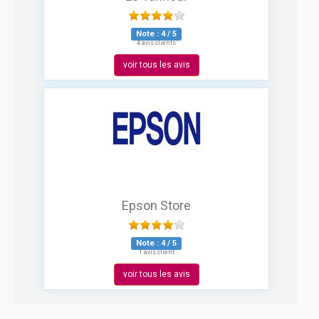
Note :
4
/
5
4 avis clients
voir tous les avis
Epson Store
Note :
4
/
5
1 avis client
voir tous les avis