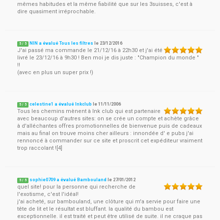
mêmes habitudes et la même fiabilité que sur les 3suisses, c'est à
dire quasiment irréprochable.
NIN a évalué Tous les filtres
le
23/12/2016
5
/
5
J'ai passé ma commande le 21/12/16 à 22h30 et j'ai été
livré le 23/12/16 à 9h30 ! Ben moi je dis juste : "Champion du monde "
!!
(avec en plus un super prix !)
celestine1 a évalué Inkclub
le
11/11/2006
5
/
5
Tous les chemins mènent à Ink club qui est partenaire
avec beaucoup d'autres sites: on se crée un compte et achète grâce
à d'alléchantes offres promotionnelles de bienvenue puis de cadeaux
mais au final on trouve moins cher ailleurs : innondée d' e pubs j'ai
rennoncé à commander sur ce site et proscrit cet expéditeur vraiment
trop raccolant ![4]
sophie0709 a évalué Bambouland
le
27/01/2012
5
/
5
quel site! pour la personne qui recherche de
l'exotisme, c'est l'idéal!
j'ai acheté, sur bambouland, une clôture qui m'a servie pour faire une
tête de lit et le résultat est bluffant. la qualité du bambou est
exceptionnelle. il est traité et peut être utilisé de suite. il ne craque pas