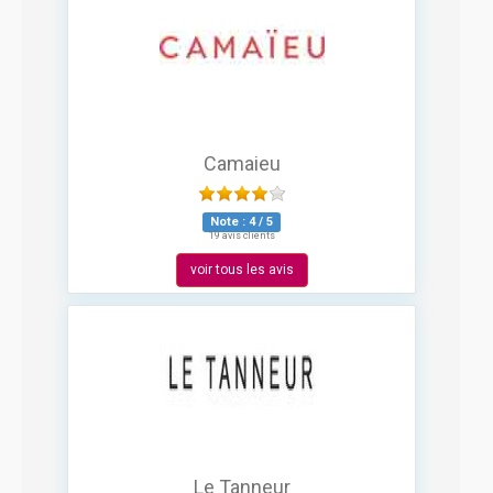
Camaieu
Note :
4
/
5
19 avis clients
voir tous les avis
Le Tanneur