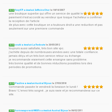
foxy971 a évalué 2xMoinsCher
le
18/10/2007
5
/
5
une boutique superbe qui offre un service de qualité le
paiement n'est accordé au vendeur que losque l'acheteur a confimer
la reception de l'article
de plus avec cette boutique on a toukours droit a une reduction et pas
seulement sur une premiere commande
couki a évalué La Redoute
le
20/05/2012
5
/
5
toujours aussi satisfaite, trés bon site vpc.
j'achète depuis de nombreuses années avec une totale confiance.
jamais déçu et un trés bon service retour ou échange.
je recommande vraiement cette enseigne sans problème.
trés bonne qualité et de bonnes réductions possibles lors des
periodes de promotions.
Pauline a évalué Austral Bijoux
le
27/03/2018
5
/
5
Commande passée le vendredi la livraison le lundi !
Bravo ! L'envoi très soigné...je suis ravie et je recommanderai sur ce
site.
hornovaporeob98001x a évalué Austral Bijoux
le
06/02/2011
5
/
5