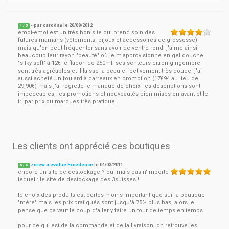
- par
carodav
le
20/08/2012
4
/ 5
emoi-emoi est un très bon site qui prend soin des
futures mamans (vêtements, bijoux et accessoires de grossesse)
mais qu'on peut fréquenter sans avoir de ventre rond! j'aime ainsi
beaucoup leur rayon "beauté" où je m'approvisionne en gel douche
"silky soft" à 12€ le flacon de 250ml. ses senteurs citron-gingembre
sont très agréables et il laisse la peau effectivement très douce. j'ai
aussi acheté un foulard à carreaux en promotion (17€94 au lieu de
29,90€) mais j'ai regretté le manque de choix. les descriptions sont
impeccables, les promotions et nouveautés bien mises en avant et le
tri par prix ou marques très pratique.
Les clients ont apprécié ces boutiques
zcrew a évalué Excedence
le
04/03/2011
5
/
5
encore un site de destockage ? oui mais pas n'importe
lequel : le site de destockage des 3suisses !
le choix des produits est certes moins important que sur la boutique
"mère" mais les prix pratiqués sont jusqu'à 75% plus bas, alors je
pense que ça vaut le coup d'aller y faire un tour de temps en temps.
pour ce qui est de la commande et de la livraison, on retrouve les