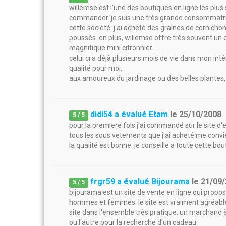
willemse est l'une des boutiques en ligne les plus
commander. je suis une très grande consommatrice
cette société. j'ai acheté des graines de cornichon
poussés. en plus, willemse offre très souvent un
magnifique mini citronnier.
celui ci a déjà plusieurs mois de vie dans mon inté
qualité pour moi.
aux amoureux du jardinage ou des belles plantes
didi54 a évalué Etam
le
25/10/2008
5
/
5
pour la premiere fois j'ai commandé sur le site d'
tous les sous vetements que j'ai acheté me convie
la qualité est bonne. je conseille a toute cette bou
frgr59 a évalué Bijourama
le
21/09
5
/
5
bijourama est un site de vente en ligne qui prop
hommes et femmes. le site est vraiment agréable 
site dans l'ensemble très pratique. un marchand à a
ou l'autre pour la recherche d'un cadeau.