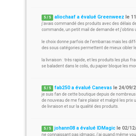
aliochaaf a évalué Greenweez
le
1
5
/
5
j'avais commandé des produits avec des délais de 
commande, un petit mail de demande et j'obtins 
le choix donne parfois de l'embarras mais les dif
des sous catégories permettent de mieux cibler l
la livraison : très rapide, et les produits les plu
se baladent dans le colis, du papier bloque les 
fab250 a évalué Canevas
le
24/09/
5
/
5
je suis fan de cette boutique depuis de nombreuse
de nouveau de me faire plaisir et malgré les prix u
de livraison et sur la qualité des produits.
johann08 a évalué IDMagic
le
02/12
5
/
5
ne connaissant pas idmagic, j'ai quand même voulu 