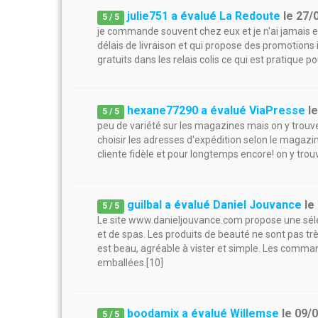
julie751 a évalué La Redoute
le
27/
5
/
5
je commande souvent chez eux et je n'ai jamais eu
délais de livraison et qui propose des promotions 
gratuits dans les relais colis ce qui est pratique 
hexane77290 a évalué ViaPresse
l
5
/
5
peu de variété sur les magazines mais on y trou
choisir les adresses d'expédition selon le magazin
cliente fidèle et pour longtemps encore! on y tro
guilbal a évalué Daniel Jouvance
le
5
/
5
Le site www.danieljouvance.com propose une séle
et de spas. Les produits de beauté ne sont pas très
est beau, agréable à vister et simple. Les comman
emballées.[10]
boodamix a évalué Willemse
le
09/
5
/
5