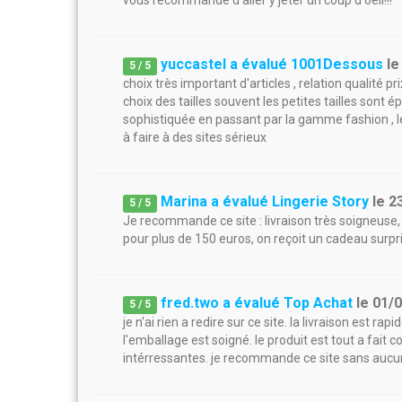
vous recommande d'aller y jeter un coup d'oeil!!!
yuccastel a évalué 1001Dessous
l
5
/
5
choix très important d'articles , relation qualité pr
choix des tailles souvent les petites tailles sont 
sophistiquée en passant par la gamme fashion , les 
à faire à des sites sérieux
Marina a évalué Lingerie Story
le
2
5
/
5
Je recommande ce site : livraison très soigneuse, 
pour plus de 150 euros, on reçoit un cadeau surpri
fred.two a évalué Top Achat
le
01/
5
/
5
je n'ai rien a redire sur ce site. la livraison est rap
l'emballage est soigné. le produit est tout a fait c
intérressantes. je recommande ce site sans auc