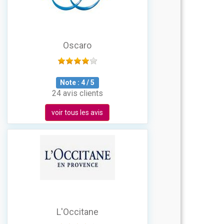
Oscaro
Note :
4
/
5
24 avis clients
voir tous les avis
L'Occitane