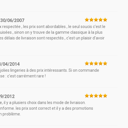
e
30/06/2007
ix respectée , les prix sont abordables , le seul soucis c'est le
épuisées , sinon on y trouve de la gamme classique à la plus
délais de livraison sont respectés , c'est un plaisir d'avoir
3/04/2014
jolies lingeries à des prix intéressants. Si on commande
se : c'est carrément rare !
09/2012
ide, il y a plusiers choix dans les mode de livraison.
onforme. les prix sont correct et il y a des promotions
un problème.