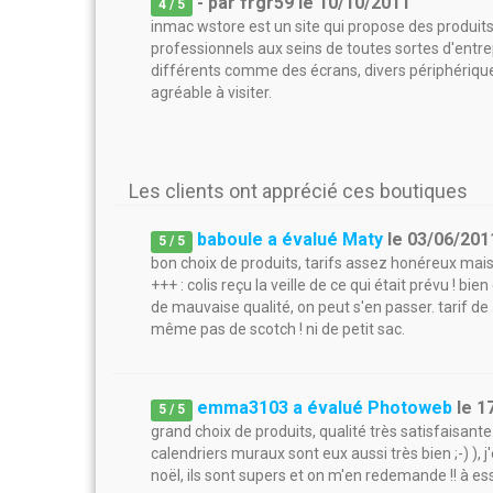
- par
frgr59
le
10/10/2011
4
/ 5
inmac wstore est un site qui propose des produit
professionnels aux seins de toutes sortes d'entre
différents comme des écrans, divers périphériques, 
agréable à visiter.
Les clients ont apprécié ces boutiques
baboule a évalué Maty
le
03/06/201
5
/
5
bon choix de produits, tarifs assez honéreux mais 
+++ : colis reçu la veille de ce qui était prévu !
de mauvaise qualité, on peut s'en passer. tarif 
même pas de scotch ! ni de petit sac.
emma3103 a évalué Photoweb
le
1
5
/
5
grand choix de produits, qualité très satisfaisant
calendriers muraux sont eux aussi très bien ;-) )
noël, ils sont supers et on m'en redemande !! à es