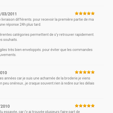
1/03/2011
livraison différents. pour recevoir la première partie de ma
une réponse 24h plus tard.
férentes catégories permettent de s'y retrouver rapidement.
es souhaits.
s fragiles très bien enveloppés. pour éviter que les commandes
mouvements.
2010
s années car je suis une acharnée de la broderie.je viens
n peu onéreux , je craque souvent.rien à redire sur les délais
/2010
essayée, car j'y ai trouvée plusieurs faire part de