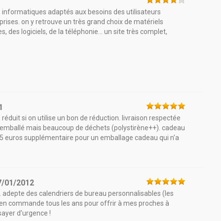
s informatiques adaptés aux besoins des utilisateurs
prises. on y retrouve un très grand choix de matériels
des logiciels, de la téléphonie... un site très complet,
1
réduit si on utilise un bon de réduction. livraison respectée
 bien emballé mais beaucoup de déchets (polystirène++). cadeau
de 5 euros supplémentaire pour un emballage cadeau qui n'a
7/01/2012
e. adepte des calendriers de bureau personnalisables (les
, j'en commande tous les ans pour offrir à mes proches à
sayer d'urgence !