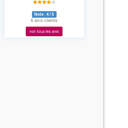
Note :
4
/
5
6 avis clients
voir tous les avis