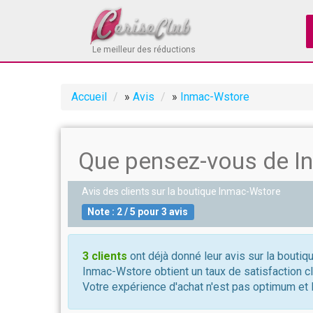
Le meilleur des réductions
Accueil
»
Avis
»
Inmac-Wstore
Que pensez-vous de I
Avis des clients sur la boutique
Inmac-Wstore
Note :
2
/
5
pour
3
avis
3 clients
ont déjà donné leur avis sur la bouti
Inmac-Wstore obtient un taux de satisfaction c
Votre expérience d'achat n'est pas optimum et l