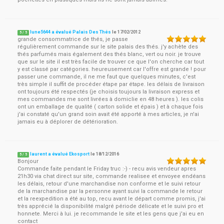
lune5644 a évalué Palais Des Thés
le
17/02/2012
5
/
5
grande consommatrice de thés, je passe
régulièrement commande sur le site palais des thés. j'y achète des
thés parfumés mais également des thés blanc, vert ou noir. je trouve
que sur le site il est très facile de trouver ce que l'on cherche car tout
y est classé par catégories. heureusement car l'offre est grande ! pour
passer une commande, il ne me faut que quelques minutes, c'est
très simple il suffit de procéder étape par étape. les délais de livraison
ont toujours été respectés (je choisis toujours la livraison express et
mes commandes me sont livrées à domiclie en 48 heures ). les colis
ont un emballage de qualité ( carton solide et épais ) et à chaque fois
j'ai constaté qu'un grand soin avait été apporté à mes articles, je n'ai
jamais eu à déplorer de détérioration.
laurent a évalué Ekosport
le
18/12/2016
5
/
5
Bonjour
Commande faite pendant le Friday truc :-) - recu avis vendeur apres
21h30 via chat direct sur site, commande realisee et envoyee endéans
les délais, retour d'une marchandise non conforme et le suivi retour
de la marchandise par la personne ayant suivi la commande le retour
et la reexpedition a été au top, recu avant le départ comme promis, j'ai
très apprécié la disponibilité malgré période délicate et le suivi pro et
honnete. Merci à lui. je recommande le site et les gens que j'ai eu en
contact