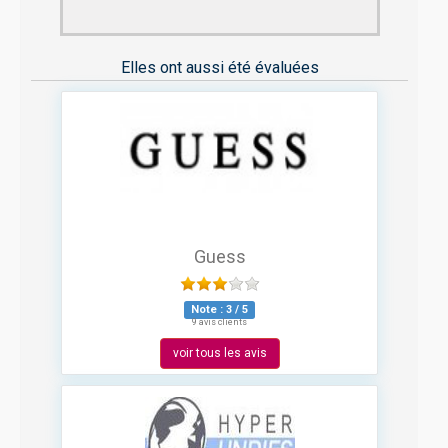
Elles ont aussi été évaluées
Guess
Note :
3
/
5
9 avis clients
voir tous les avis