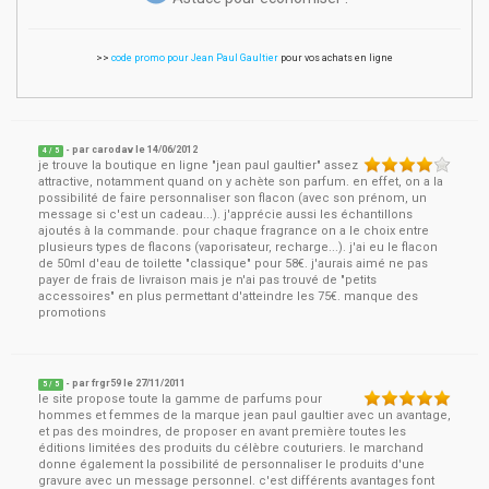
>>
code promo pour Jean Paul Gaultier
pour vos achats en ligne
- par
carodav
le
14/06/2012
4
/ 5
je trouve la boutique en ligne "jean paul gaultier" assez
attractive, notamment quand on y achète son parfum. en effet, on a la
possibilité de faire personnaliser son flacon (avec son prénom, un
message si c'est un cadeau...). j'apprécie aussi les échantillons
ajoutés à la commande. pour chaque fragrance on a le choix entre
plusieurs types de flacons (vaporisateur, recharge...). j'ai eu le flacon
de 50ml d'eau de toilette "classique" pour 58€. j'aurais aimé ne pas
payer de frais de livraison mais je n'ai pas trouvé de "petits
accessoires" en plus permettant d'atteindre les 75€. manque des
promotions
- par
frgr59
le
27/11/2011
5
/ 5
le site propose toute la gamme de parfums pour
hommes et femmes de la marque jean paul gaultier avec un avantage,
et pas des moindres, de proposer en avant première toutes les
éditions limitées des produits du célèbre couturiers. le marchand
donne également la possibilité de personnaliser le produits d'une
gravure avec un message personnel. c'est différents avantages font