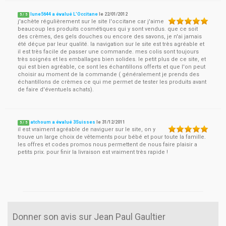
lune5644 a évalué L'Occitane
le
22/01/2012
5
/
5
j'achète régulièrement sur le site l'occitane car j'aime
beaucoup les produits cosmétiques qui y sont vendus. que ce soit
des crèmes, des gels douches ou encore des savons, je n'ai jamais
été déçue par leur qualité. la navigation sur le site est très agréable et
il est très facile de passer une commande. mes colis sont toujours
très soignés et les emballages bien solides. le petit plus de ce site, et
qui est bien agréable, ce sont les échantillons offerts et que l'on peut
choisir au moment de la commande ( généralement je prends des
échantillons de crèmes ce qui me permet de tester les produits avant
de faire d'éventuels achats).
atchoum a évalué 3Suisses
le
31/12/2011
5
/
5
il est vraiment agréable de naviguer sur le site, on y
trouve un large choix de vêtements pour bébé et pour toute la famille.
les offres et codes promos nous permettent de nous faire plaisir a
petits prix. pour finir la livraison est vraiment très rapide !
Donner son avis sur Jean Paul Gaultier