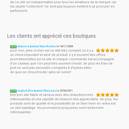
de ce site un indispensable pour tous les amateurs de la marque car
les objets "collectors" ne sont pas toujours évident à se procurer en
parfumerie.
Les clients ont apprécié ces boutiques
skaore a évalué Yves Rocher
le
18/11/2008
5
/
5
pour moi, yves rocher est un site très complet où il y a
un choix important et varié de produit. il y a souvent des offres
promotionnelles sur le site et chaque commande est accompagné
d'un cadeau que l'on peut très souvent choisir. de plus les frais de
port ne sont pas excessifs comparés à d'autres sites.
de quoi se chouchouter sans se ruiner!
english25 a évalué 3Suisses
le
24/06/2011
5
/
5
très bon site fiable et sérieux avec des réductions très
intéressantes et une rapidité de livraison très appréciable. de plus, les
produits sont de qualité et la possibilité de se faire livrer en relais est
un réel avantage. les promotions proposées sont réellement
intéressantes