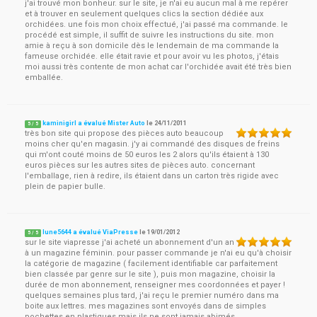
j'ai trouvé mon bonheur. sur le site, je n'ai eu aucun mal à me repérer
et à trouver en seulement quelques clics la section dédiée aux
orchidées. une fois mon choix effectué, j'ai passé ma commande. le
procédé est simple, il suffit de suivre les instructions du site. mon
amie à reçu à son domicile dès le lendemain de ma commande la
fameuse orchidée. elle était ravie et pour avoir vu les photos, j'étais
moi aussi très contente de mon achat car l'orchidée avait été très bien
emballée.
kaminigirl a évalué Mister Auto
le
24/11/2011
5
/
5
très bon site qui propose des pièces auto beaucoup
moins cher qu'en magasin. j'y ai commandé des disques de freins
qui m'ont couté moins de 50 euros les 2 alors qu'ils étaient à 130
euros pièces sur les autres sites de pièces auto. concernant
l'emballage, rien à redire, ils étaient dans un carton très rigide avec
plein de papier bulle.
lune5644 a évalué ViaPresse
le
19/01/2012
5
/
5
sur le site viapresse j'ai acheté un abonnement d'un an
à un magazine féminin. pour passer commande je n'ai eu qu'à choisir
la catégorie de magazine ( facilement identifiable car parfaitement
bien classée par genre sur le site ), puis mon magazine, choisir la
durée de mon abonnement, renseigner mes coordonnées et payer !
quelques semaines plus tard, j'ai reçu le premier numéro dans ma
boite aux lettres. mes magazines sont envoyés dans de simples
pochettes en plastiques mais ils ne sont jamais abimés.