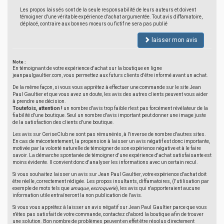
Les propos laissés sont de la seule responsabilité de leurs auteurs et doivent
témoigner d'une véritable expérience d'achat argumentée. Tout avis diffamatoire,
déplacé, contraire aux bonnes moeurs ou fictif ne sera pas publié
laisser mon avis
Note :
En témoignant de votre expérience d'achat sur la boutique en ligne
jeanpaulgaultier.com, vous permettez aux futurs clients d'être informé avant un achat.
De la même façon, si vous vous apprêtez à effectuer une commande sur le site Jean
Paul Gaultier et que vous avez un doute, les avis des autres clients peuvent vous aider
à prendre une décision.
Toutefois, attention !
un nombre d'avis trop faible n'est pas forcément révélateur de la
fiabilité d'une boutique. Seul un nombre d'avis important peut donner une image juste
de la satisfaction des clients d'une boutique.
Les avis sur CeriseClub ne sont pas rémunérés, à l'inverse de nombre d'autres sites.
En cas de mécontentement, la propension à laisser un avis négatif est donc importante,
motivée par la volonté naturelle de témoigner de son expérience négative et à le faire
savoir. La démarche spontanée de témoigner d'une expérience d'achat satisfaisante est
moins évidente. Il convient donc d'analyser les informations avec un certain recul.
Si vous souhaitez laisser un avis sur Jean Paul Gaultier, votre expérience d'achat doit
être réelle, correctement rédigée. Les propos insultants, diffamatoires, (l'utilisation par
exemple de mots tels que
arnaque
,
escroquerie
), les avis qui n'apporteraient aucune
information utile entraîneront la non publication de l'avis.
Si vous vous apprêtez à laisser un avis négatif sur Jean Paul Gaultier parce que vous
n'êtes pas satisfait de votre commande, contactez d'abord la boutique afin de trouver
une solution. Bon nombre de problèmes peuvent en effet être résolus directement