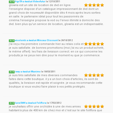
frgr59 a évalué Videofutur
le
12/10/2011
5
/
5
glowria est un site de location de dvd en ligne.
l'enseigne dispose d'un catalogue impressionnant de dvd dont un
grand choix de nouveauté disponible dès 4 mois après leurs sorties
en salle. le partenaire idéal pour tout les passionnés de
cinéma.l'enseigne propose la vod ou l'envoi illimité à domicile des
dvd. bien plus qu'un service de location, glowria est un indispensable.
vicolomb a évalué Minceur Discount
le
24/10/2012
5
/
5
j'ai reçu ma première commande hier au relais colis et
je suis satisfaite. de bonnes promotions (moi j'ai eu un produit acheté,
le même offert). les frais de livraison correct. en ce qui concerne les
produits je ne peux rien dire pour le moment vu que je commence.
ievy a évalué Wanimo
le
18/03/2011
5
/
5
je suis très satisfaite de mes diverses commandes
faites dans cette boutique. il y a un bon choix d'articles, ils sont de
qualités, la livraison est rapide et soignée. je vous recommande cette
boutique si vous voulez faire plaisir à vos petits protégés.
lune5644 a évalué Foliflora
le
17/02/2012
5
/
5
je souhaitais offrir une orchidée à une de mes amies
habitant à plus de 400 km de chez moi et c'est sur le site foliflora que