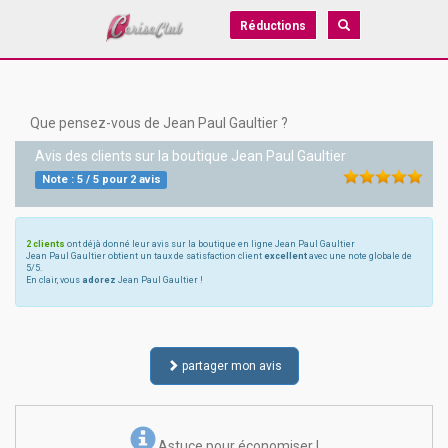
Réductions
Que pensez-vous de Jean Paul Gaultier ?
Avis des clients sur la boutique
Jean Paul Gaultier
Note :
5
/
5
pour
2
avis
2 clients
ont déjà donné leur avis sur la boutique en ligne Jean Paul Gaultier
Jean Paul Gaultier obtient un taux de satisfaction client
excellent
avec une note globale de
5/5.
En clair, vous
adorez
Jean Paul Gaultier !
partager mon avis
Astuce pour économiser !