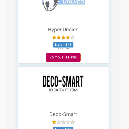
Hyper Undies
Note :
4
/
5
1 avis client
voir tous les avis
Deco-Smart