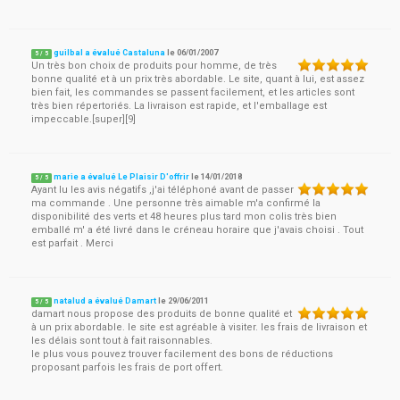
guilbal a évalué Castaluna
le
06/01/2007
5
/
5
Un très bon choix de produits pour homme, de très
bonne qualité et à un prix très abordable. Le site, quant à lui, est assez
bien fait, les commandes se passent facilement, et les articles sont
très bien répertoriés. La livraison est rapide, et l'emballage est
impeccable.[super][9]
marie a évalué Le Plaisir D'offrir
le
14/01/2018
5
/
5
Ayant lu les avis négatifs ,j'ai téléphoné avant de passer
ma commande . Une personne très aimable m'a confirmé la
disponibilité des verts et 48 heures plus tard mon colis très bien
emballé m' a été livré dans le créneau horaire que j'avais choisi . Tout
est parfait . Merci
natalud a évalué Damart
le
29/06/2011
5
/
5
damart nous propose des produits de bonne qualité et
à un prix abordable. le site est agréable à visiter. les frais de livraison et
les délais sont tout à fait raisonnables.
le plus vous pouvez trouver facilement des bons de réductions
proposant parfois les frais de port offert.