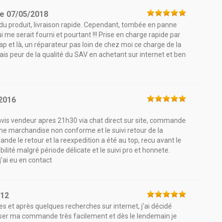
le
07/05/2018
du produit, livraison rapide. Cependant, tombée en panne
i me serait fourni et pourtant !!! Prise en charge rapide par
 et là, un réparateur pas loin de chez moi ce charge de la
vais peur de la qualité du SAV en achetant sur internet et ben
2016
 avis vendeur apres 21h30 via chat direct sur site, commande
une marchandise non conforme et le suivi retour de la
de le retour et la reexpedition a été au top, recu avant le
ilité malgré période délicate et le suivi pro et honnete.
j'ai eu en contact
012
s et après quelques recherches sur internet, j'ai décidé
passer ma commande très facilement et dès le lendemain je