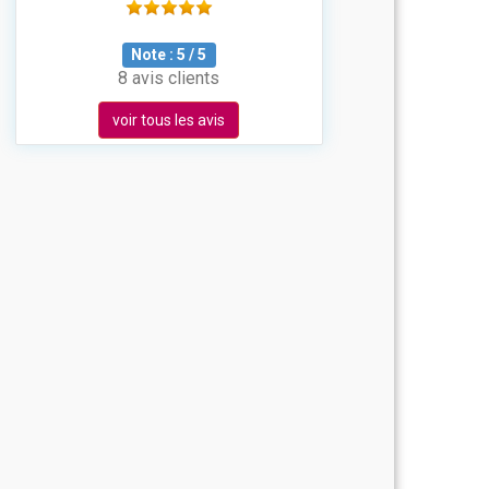
Note :
5
/
5
8 avis clients
voir tous les avis