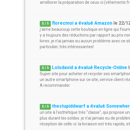
améliorer la préparation de ceux-ci (vêtements froi
florecmoi a évalué Amazon
le
22/1
5
/
5
j'aime beaucoup cette boutique en ligne qui fourni d
y a toujours des réductions par rapport au prix nor
livres. je n'ai jamais eu aucun problème avec ce si
particulier, très intéressantes!
Lolodavid a évalué Recycle-Online
5
/
5
Super site pour acheter et recycler ses smartphone
un autre smartphone sur ce site, service client réa
A recommander
thestupiddwarf a évalué Somewhe
5
/
5
un site à l'esthétique très "classe", qui propose u
plus durant les soldes. je n'ai jamais eu de pr
réception de celle-ci: la livraison est très rapide, 