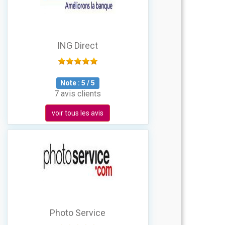
ING Direct
Note :
5
/
5
7 avis clients
voir tous les avis
Photo Service