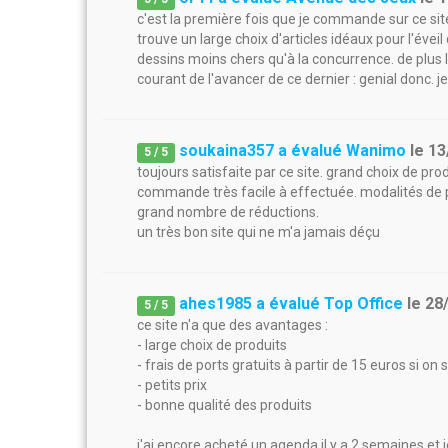
c'est la première fois que je commande sur ce site
trouve un large choix d'articles idéaux pour l'évei
dessins moins chers qu'à la concurrence. de plus le
courant de l'avancer de ce dernier : genial donc.
soukaina357 a évalué Wanimo
le
13
5
/
5
toujours satisfaite par ce site. grand choix de prod
commande très facile à effectuée. modalités de pa
grand nombre de réductions.
un très bon site qui ne m'a jamais déçu
ahes1985 a évalué Top Office
le
28
5
/
5
ce site n'a que des avantages :
- large choix de produits
- frais de ports gratuits à partir de 15 euros si on
- petits prix
- bonne qualité des produits
j'ai encore acheté un agenda il y a 2 semaines et j