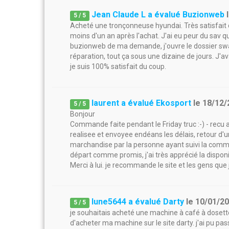
Jean Claude L a évalué Buzionweb
5
/
5
Acheté une tronçonneuse hyundai. Très satisfait 
moins d'un an après l'achat. J'ai eu peur du sav qu
buzionweb de ma demande, j'ouvre le dossier swap
réparation, tout ça sous une dizaine de jours. J'a
je suis 100% satisfait du coup.
laurent a évalué Ekosport
le
18/12/
5
/
5
Bonjour
Commande faite pendant le Friday truc :-) - recu
realisee et envoyee endéans les délais, retour d'
marchandise par la personne ayant suivi la comman
départ comme promis, j'ai très apprécié la disponib
Merci à lui. je recommande le site et les gens que 
lune5644 a évalué Darty
le
10/01/2
5
/
5
je souhaitais acheté une machine à café à dosette
d'acheter ma machine sur le site darty. j'ai pu 