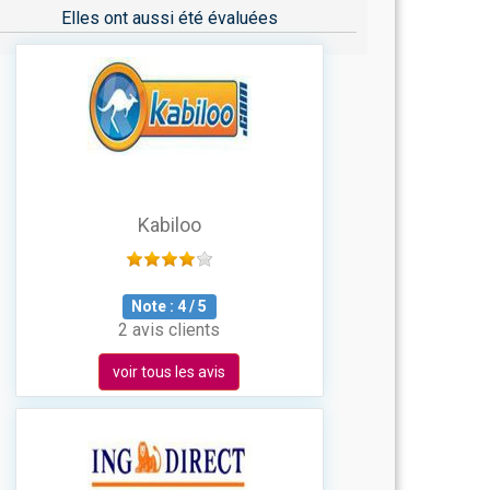
Elles ont aussi été évaluées
Kabiloo
Note :
4
/
5
2 avis clients
voir tous les avis