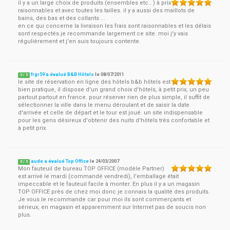
il y a un large choix de produits (ensembles etc.. ) à prix
raisonnables et avec toutes les tailles. il y a aussi des maillots de
bains, des bas et des collants ...
en ce qui concerne la livraison les frais sont raisonnables et les délais
sont respectés.je recommande largement ce site. moi j'y vais
régulièrement et j'en suis toujours contente.
frgr59 a évalué B&B Hôtels
le
08/07/2011
5
/
5
le site de réservation en ligne des hôtels b&b hôtels est
bien pratique, il dispose d'un grand choix d'hôtels, à petit prix, un peu
partout partout en france. pour réserver rien de plus simple, il suffit de
sélectionner la ville dans le menu déroulant et de saisir la date
d'arrivée et celle de départ et le tour est joué. un site indispensable
pour les gens désireux d'obtenir des nuits d'hôtels très confortable et
à petit prix.
aude a évalué Top Office
le
24/03/2007
5
/
5
Mon fauteuil de bureau TOP OFFICE (modèle Partner)
est arrivé le mardi (commandé vendredi), l'emballage était
impeccable et le fauteuil facile à monter. En plus il y a un magasin
TOP OFFICE près de chez moi donc je connais la qualité des produits.
Je vous le recommande car pour moi ils sont commerçants et
sérieux, en magasin et apparemment sur Internet pas de soucis non
plus.