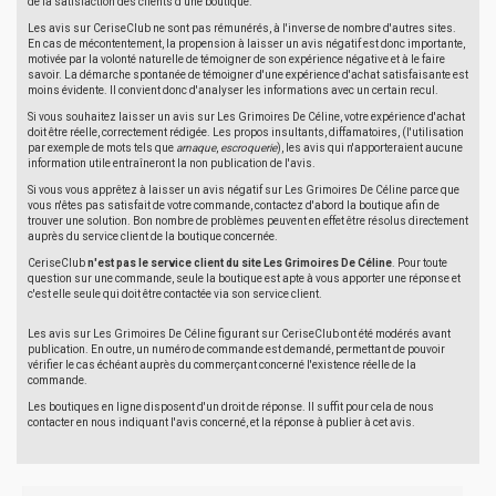
de la satisfaction des clients d'une boutique.
Les avis sur CeriseClub ne sont pas rémunérés, à l'inverse de nombre d'autres sites.
En cas de mécontentement, la propension à laisser un avis négatif est donc importante,
motivée par la volonté naturelle de témoigner de son expérience négative et à le faire
savoir. La démarche spontanée de témoigner d'une expérience d'achat satisfaisante est
moins évidente. Il convient donc d'analyser les informations avec un certain recul.
Si vous souhaitez laisser un avis sur Les Grimoires De Céline, votre expérience d'achat
doit être réelle, correctement rédigée. Les propos insultants, diffamatoires, (l'utilisation
par exemple de mots tels que
arnaque
,
escroquerie
), les avis qui n'apporteraient aucune
information utile entraîneront la non publication de l'avis.
Si vous vous apprêtez à laisser un avis négatif sur Les Grimoires De Céline parce que
vous n'êtes pas satisfait de votre commande, contactez d'abord la boutique afin de
trouver une solution. Bon nombre de problèmes peuvent en effet être résolus directement
auprès du service client de la boutique concernée.
CeriseClub
n'est pas le service client du site Les Grimoires De Céline
. Pour toute
question sur une commande, seule la boutique est apte à vous apporter une réponse et
c'est elle seule qui doit être contactée via son service client.
Les avis sur Les Grimoires De Céline figurant sur CeriseClub ont été modérés avant
publication. En outre, un numéro de commande est demandé, permettant de pouvoir
vérifier le cas échéant auprès du commerçant concerné l'existence réelle de la
commande.
Les boutiques en ligne disposent d'un droit de réponse. Il suffit pour cela de nous
contacter en nous indiquant l'avis concerné, et la réponse à publier à cet avis.