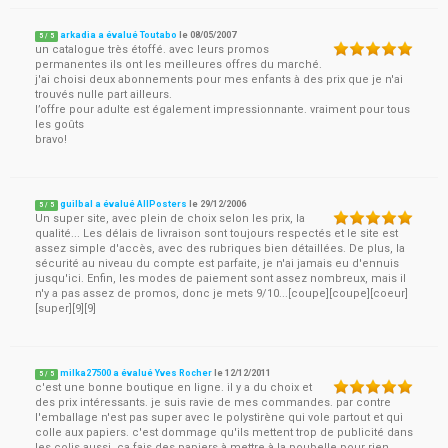
arkadia a évalué Toutabo
le
08/05/2007
5
/
5
un catalogue très étoffé. avec leurs promos
permanentes ils ont les meilleures offres du marché.
j'ai choisi deux abonnements pour mes enfants à des prix que je n'ai
trouvés nulle part ailleurs.
l’offre pour adulte est également impressionnante. vraiment pour tous
les goûts
bravo!
guilbal a évalué AllPosters
le
29/12/2006
5
/
5
Un super site, avec plein de choix selon les prix, la
qualité... Les délais de livraison sont toujours respectés et le site est
assez simple d'accès, avec des rubriques bien détaillées. De plus, la
sécurité au niveau du compte est parfaite, je n'ai jamais eu d'ennuis
jusqu'ici. Enfin, les modes de paiement sont assez nombreux, mais il
n'y a pas assez de promos, donc je mets 9/10...[coupe][coupe][coeur]
[super][9][9]
milka27500 a évalué Yves Rocher
le
12/12/2011
5
/
5
c'est une bonne boutique en ligne. il y a du choix et
des prix intéressants. je suis ravie de mes commandes. par contre
l'emballage n'est pas super avec le polystirène qui vole partout et qui
colle aux papiers. c'est dommage qu'ils mettent trop de publicité dans
les colis aussi. ca fais des papiers à mettre à la poubelle pour rien.