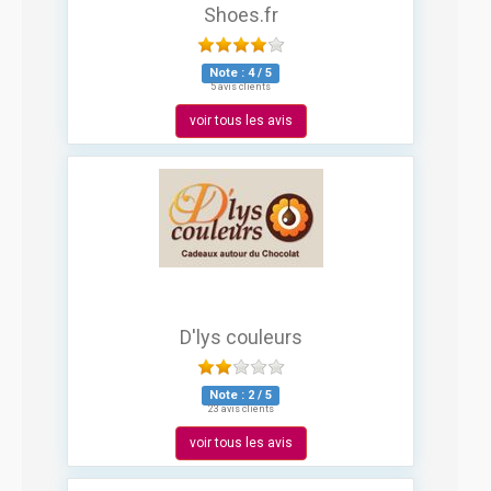
Shoes.fr
Note :
4
/
5
5 avis clients
voir tous les avis
D'lys couleurs
Note :
2
/
5
23 avis clients
voir tous les avis