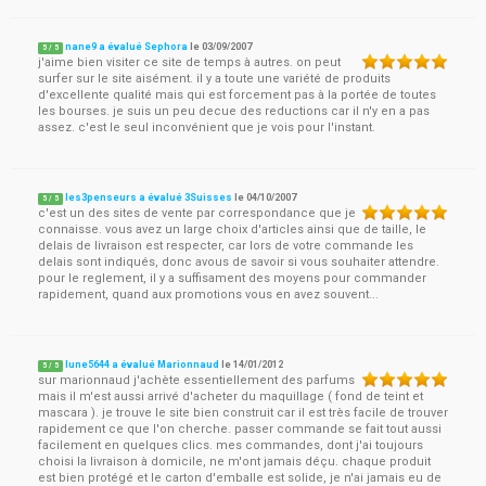
nane9 a évalué Sephora
le
03/09/2007
5
/
5
j'aime bien visiter ce site de temps à autres. on peut
surfer sur le site aisément. il y a toute une variété de produits
d'excellente qualité mais qui est forcement pas à la portée de toutes
les bourses. je suis un peu decue des reductions car il n'y en a pas
assez. c'est le seul inconvénient que je vois pour l'instant.
les3penseurs a évalué 3Suisses
le
04/10/2007
5
/
5
c'est un des sites de vente par correspondance que je
connaisse. vous avez un large choix d'articles ainsi que de taille, le
delais de livraison est respecter, car lors de votre commande les
delais sont indiqués, donc avous de savoir si vous souhaiter attendre.
pour le reglement, il y a suffisament des moyens pour commander
rapidement, quand aux promotions vous en avez souvent...
lune5644 a évalué Marionnaud
le
14/01/2012
5
/
5
sur marionnaud j'achète essentiellement des parfums
mais il m'est aussi arrivé d'acheter du maquillage ( fond de teint et
mascara ). je trouve le site bien construit car il est très facile de trouver
rapidement ce que l'on cherche. passer commande se fait tout aussi
facilement en quelques clics. mes commandes, dont j'ai toujours
choisi la livraison à domicile, ne m'ont jamais déçu. chaque produit
est bien protégé et le carton d'emballe est solide, je n'ai jamais eu de