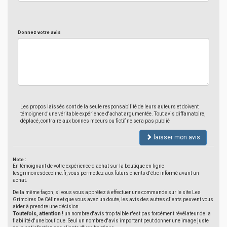
Donnez votre avis
Les propos laissés sont de la seule responsabilité de leurs auteurs et doivent
témoigner d'une véritable expérience d'achat argumentée. Tout avis diffamatoire,
déplacé, contraire aux bonnes moeurs ou fictif ne sera pas publié
laisser mon avis
Note :
En témoignant de votre expérience d'achat sur la boutique en ligne
lesgrimoiresdeceline.fr, vous permettez aux futurs clients d'être informé avant un
achat.
De la même façon, si vous vous apprêtez à effectuer une commande sur le site Les
Grimoires De Céline et que vous avez un doute, les avis des autres clients peuvent vous
aider à prendre une décision.
Toutefois, attention !
un nombre d'avis trop faible n'est pas forcément révélateur de la
fiabilité d'une boutique. Seul un nombre d'avis important peut donner une image juste