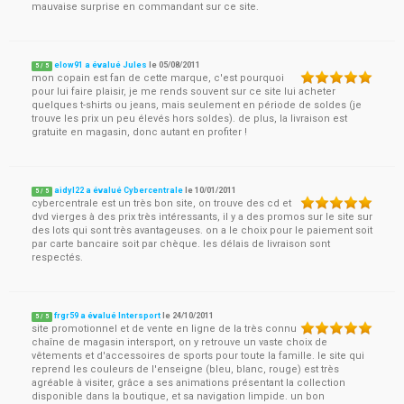
mauvaise surprise en commandant sur ce site.
elow91 a évalué Jules
le
05/08/2011
5
/
5
mon copain est fan de cette marque, c'est pourquoi
pour lui faire plaisir, je me rends souvent sur ce site lui acheter
quelques t-shirts ou jeans, mais seulement en période de soldes (je
trouve les prix un peu élevés hors soldes). de plus, la livraison est
gratuite en magasin, donc autant en profiter !
aidyl22 a évalué Cybercentrale
le
10/01/2011
5
/
5
cybercentrale est un très bon site, on trouve des cd et
dvd vierges à des prix très intéressants, il y a des promos sur le site sur
des lots qui sont très avantageuses. on a le choix pour le paiement soit
par carte bancaire soit par chèque. les délais de livraison sont
respectés.
frgr59 a évalué Intersport
le
24/10/2011
5
/
5
site promotionnel et de vente en ligne de la très connu
chaîne de magasin intersport, on y retrouve un vaste choix de
vêtements et d'accessoires de sports pour toute la famille. le site qui
reprend les couleurs de l'enseigne (bleu, blanc, rouge) est très
agréable à visiter, grâce a ses animations présentant la collection
disponible dans la boutique, et sa navigation limpide. un bon