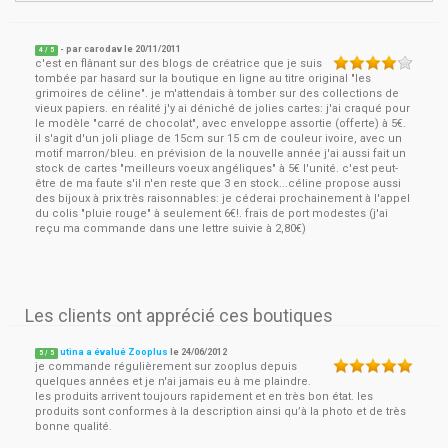
- par
carodav
le
20/11/2011
4
/ 5
c'est en flânant sur des blogs de créatrice que je suis
tombée par hasard sur la boutique en ligne au titre original "les
grimoires de céline". je m'attendais à tomber sur des collections de
vieux papiers. en réalité j'y ai déniché de jolies cartes: j'ai craqué pour
le modèle "carré de chocolat", avec enveloppe assortie (offerte) à 5€.
il s'agit d'un joli pliage de 15cm sur 15 cm de couleur ivoire, avec un
motif marron/bleu. en prévision de la nouvelle année j'ai aussi fait un
stock de cartes "meilleurs voeux angéliques" à 5€ l'unité. c'est peut-
être de ma faute s'il n'en reste que 3 en stock...céline propose aussi
des bijoux à prix très raisonnables: je céderai prochainement à l'appel
du colis "pluie rouge" à seulement 6€!. frais de port modestes (j'ai
reçu ma commande dans une lettre suivie à 2,80€)
Les clients ont apprécié ces boutiques
utina a évalué Zooplus
le
24/06/2012
5
/
5
je commande régulièrement sur zooplus depuis
quelques années et je n'ai jamais eu à me plaindre.
les produits arrivent toujours rapidement et en très bon état. les
produits sont conformes à la description ainsi qu’à la photo et de très
bonne qualité.