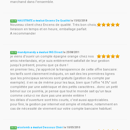
marchand dans l'ensemble.
HAUSTRATE a évalué Encens De Qualité
le
15/02/2018
5
/
5
Nouveau client chez Encens de qualité. Très bon choix,
livraison en temps et en heure, emballage parfait.
A recommander
mandymandy a évalué ING Direct
le
25/08/2011
5
/
5
je viens d'ouvrir un compte épargne orange chez nos
amis néerlandais, et je suis entièrement satisfait de leur gestion
jusqu’à présent, pourvu que ça dure !
en premier lieu, j'ai apprécié la transparence de cette offre bancaire:
les tarifs sont clairement indiqués, on sait des les premières lignes
que les principaux services sont gratuits (gestion du compte par
exemple). il en va de même pour les taux, bien que l'offre "4.5%" soit
complétée par une astérisque et des petits caractères...donc un petit
bémol sur ce point-la, je pense que tout le monde sait qu'un taux
comme celui-ci ne dure pas une année entière !
les délais d'ouverture sont très courts, c'est aussi appréciables.
pour finir, la gestion par internet est simple et intuitive, notamment en
cas de nécessité de virement sur votre compte bancaire habituel.
vicolomb a évalué Dessous Chéri
le
10/05/2010
5
/
5