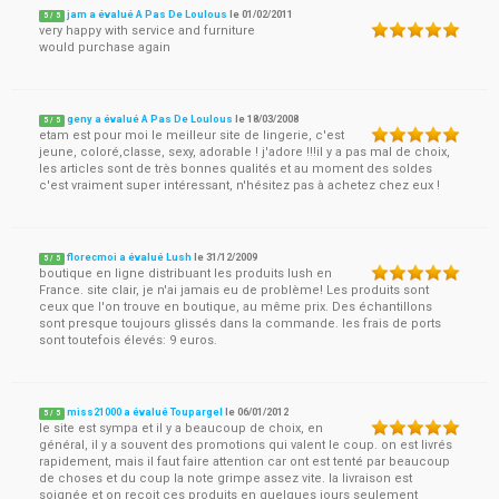
jam a évalué A Pas De Loulous
le
01/02/2011
5
/
5
very happy with service and furniture
would purchase again
geny a évalué A Pas De Loulous
le
18/03/2008
5
/
5
etam est pour moi le meilleur site de lingerie, c'est
jeune, coloré,classe, sexy, adorable ! j'adore !!!il y a pas mal de choix,
les articles sont de très bonnes qualités et au moment des soldes
c'est vraiment super intéressant, n'hésitez pas à achetez chez eux !
florecmoi a évalué Lush
le
31/12/2009
5
/
5
boutique en ligne distribuant les produits lush en
France. site clair, je n'ai jamais eu de problème! Les produits sont
ceux que l'on trouve en boutique, au même prix. Des échantillons
sont presque toujours glissés dans la commande. les frais de ports
sont toutefois élevés: 9 euros.
miss21000 a évalué Toupargel
le
06/01/2012
5
/
5
le site est sympa et il y a beaucoup de choix, en
général, il y a souvent des promotions qui valent le coup. on est livrés
rapidement, mais il faut faire attention car ont est tenté par beaucoup
de choses et du coup la note grimpe assez vite. la livraison est
soignée et on reçoit ces produits en quelques jours seulement