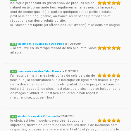
boutique proposant un grand choix de produits bio et
naturel où je commande très régulièrement mes noix de lavage (qui
sont de bonne qualité!) et parfois quelques autres petits produits.
petit plus non négligeable, on trouve souvent des promotions et
réductions sur des produits du site.
la livraison est rapide (et offerte dès 75 € d'achat) et le colis est soigné.
Maxime M. a évalué Rue Des Piles
le
10/06/2014
5
/
5
J ai été livré en un temps record de ma pile introuvable
ailleurs !
boodamix a évalué Tahiti Maeva
le
11/12/2012
5
/
5
j'ai reçu, ce matin, mes trois boîtes de sels de bain de
tahiti que j'ai commandés sur la boutique en ligne tahiti maeva. il n'y a
rien a dire à part que mon colis était parfait. du site jusqu'à la livraison,
tout a été respecté. de plus, il est plus que plaisant de se balader dans
ce magasin virtuel. tout est beau et, lorsque l'on reçoit la
marchandise, tout sent bon!
vicolomb a évalué Cdiscount
le
17/01/2011
5
/
5
le choix est très important avec des réductions
superbes, même en dehors des soldes. les délais de livraisons sont
respectés, je devais être livré entre le 17 et 18 et j'ai reçu mon colis le