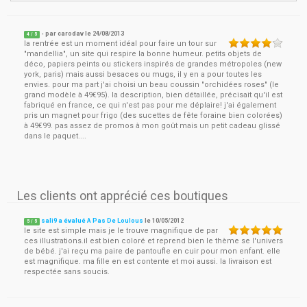
- par
carodav
le
24/08/2013
4
/ 5
la rentrée est un moment idéal pour faire un tour sur
"mandellia", un site qui respire la bonne humeur. petits objets de
déco, papiers peints ou stickers inspirés de grandes métropoles (new
york, paris) mais aussi besaces ou mugs, il y en a pour toutes les
envies. pour ma part j'ai choisi un beau coussin "orchidées roses" (le
grand modèle à 49€95). la description, bien détaillée, précisait qu'il est
fabriqué en france, ce qui n'est pas pour me déplaire! j'ai également
pris un magnet pour frigo (des sucettes de fête foraine bien colorées)
à 49€99. pas assez de promos à mon goût mais un petit cadeau glissé
dans le paquet....
Les clients ont apprécié ces boutiques
sali9 a évalué A Pas De Loulous
le
10/05/2012
5
/
5
le site est simple mais je le trouve magnifique de par
ces illustrations.il est bien coloré et reprend bien le thème se l'univers
de bébé. j'ai reçu ma paire de pantoufle en cuir pour mon enfant. elle
est magnifique. ma fille en est contente et moi aussi. la livraison est
respectée sans soucis.