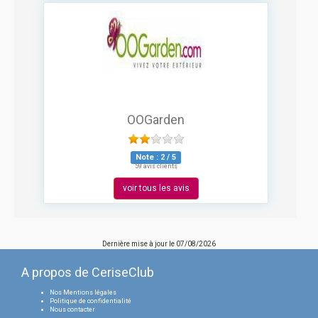
OOGarden
Note :
2
/
5
59 avis clients
voir tous les avis
Dernière mise à jour le
07/08/2026
A propos de CeriseClub
Nos Mentions légales
Politique de confidentialité
Nous contacter