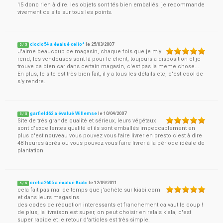
15 donc rien à dire. les objets sont tés bien emballés. je recommande
vivement ce site sur tous les points.
cloclo54 a évalué celio*
le
25/03/2007
5
/
5
J'aime beaucoup ce magasin, chaque fois que je m'y
rend, les vendeuses sont là pour le client, toujours a disposition et je
trouve ca bien car dans certain magasin, c'est pas la meme chose...
En plus, le site est très bien fait, il y a tous les détails etc, c'est cool de
s'y rendre.
garfield62 a évalué Willemse
le
10/04/2007
5
/
5
Site de trés grande qualité et sérieux, leurs végétaux
sont d'excellentes qualité et ils sont emballés impeccablement en
plus c'est nouveau vous pouvez vous faire livrer en presto c'est à dire
48 heures àprés ou vous pouvez vous faire livrer à la période idéale de
plantation
orelia2605 a évalué Kiabi
le
12/09/2011
5
/
5
cela fait pas mal de temps que j'achète sur kiabi.com
et dans leurs magasins.
des codes de réduction interessants et franchement ca vaut le coup !
de plus, la livraison est super, on peut choisir en relais kiala, c'est
super rapide et le retour d'articles est très simple.