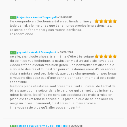
Alejandro a évalué Toupargel
le
10/03/2011
5
/
5
He comprado en Electronica-Sat en su tienda online y
todo genial, y lo mejor es que tienen unos precios impresionantes.
La atencion fenomenal y dan mucha confianza.
La recomiendo
yoyonini a évalué Disneyland
le
09/01/2008
5
/
5
ce site, avant toute chose, à le mérite d'être très soigné
du point de vue technique. la navigation y est un vrai plaisir avec des
vidéos et fond d'écran très bien gérés. une newsletter est disponible
si vous le désirez et tout est fait pour vous donner envie d'aller rendre
visite à mickey. seul petit bémol, quelques chargements un peu longs
si vous ne disposez pas d'une bonne connexion, meme si cela reste
acceptable.
les bons plans et astuces sont présents autant au niveau de l'achat de
billets que pour le séjour dans le parc, ce qui permet d'optimiser au
mieux la visite. les offres ne sont pas spectaculaire mais la mise en
place d'e-ticket rend le service plus pratique que de se déplacer en
magasin. niveau paiement, c'est classique mais efficace...
il ne vous reste plus qu'à aller vous amuser ^ ^
csteph a évalué Ferme Des Peupliers
le
05/09/2011
5
/
5