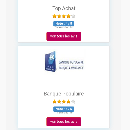
Top Achat
Note :
4
/
5
16 avis clients
voir tous les avis
Banque Populaire
Note :
4
/
5
11 avis clients
voir tous les avis