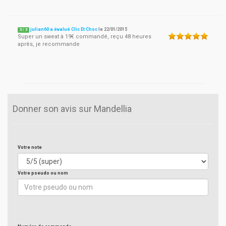
julian60 a évalué Clic Et Choc
le
22/01/2015
5
/
5
Super un sweat à 19€ commandé, reçu 48 heures
après, je recommande
Donner son avis sur Mandellia
Votre note
Votre pseudo ou nom