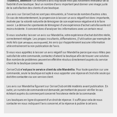
Toutefois, attention !
un nombre d'avis trop faible n'est pas forcément révélateur de la
fiabilité d'une boutique. Seul un nombre d'avis important peut donner une image juste
de la satisfaction des clients d'une boutique.
Les avis sur CeriseClub ne sont pas rémunérés, à l'inverse de nombre d'autres sites.
En cas de mécontentement, la propension à laisser un avis négatif est donc importante,
motivée par la volonté naturelle de témoigner de son expérience négative et à le faire
savoir. La démarche spontanée de témoigner d'une expérience d'achat satisfaisante est
moins évidente. Il convient donc d'analyser les informations avec un certain recul.
Si vous souhaitez laisser un avis sur Mandellia, votre expérience d'achat doit être réelle,
correctement rédigée. Les propos insultants, diffamatoires, (l'utilisation par exemple de
mots tels que
arnaque
,
escroquerie
), les avis qui n'apporteraient aucune information
utile entraîneront la non publication de l'avis.
Si vous vous apprêtez à laisser un avis négatif sur Mandellia parce que vous n'êtes pas
satisfait de votre commande, contactez d'abord la boutique afin de trouver une solution.
Bon nombre de problèmes peuvent en effet être résolus directement auprès du service
client de la boutique concernée.
CeriseClub
n'est pas le service client du site Mandellia
. Pour toute question sur une
commande, seule la boutique est apte à vous apporter une réponse et c'est elle seule qui
doit être contactée via son service client.
Les avis sur Mandellia figurant sur CeriseClub ont été modérés avant publication. En
outre, un numéro de commande est demandé, permettant de pouvoir vérifier le cas
échéant auprès du commerçant concerné l'existence réelle de la commande.
Les boutiques en ligne disposent d'un droit de réponse. Il suffit pour cela de nous
contacter en nous indiquant l'avis concerné, et la réponse à publier à cet avis.