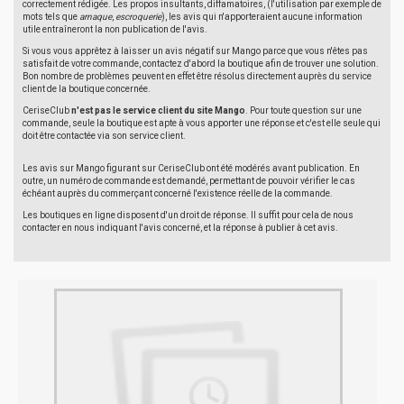
correctement rédigée. Les propos insultants, diffamatoires, (l'utilisation par exemple de
mots tels que
arnaque
,
escroquerie
), les avis qui n'apporteraient aucune information
utile entraîneront la non publication de l'avis.
Si vous vous apprêtez à laisser un avis négatif sur Mango parce que vous n'êtes pas
satisfait de votre commande, contactez d'abord la boutique afin de trouver une solution.
Bon nombre de problèmes peuvent en effet être résolus directement auprès du service
client de la boutique concernée.
CeriseClub
n'est pas le service client du site Mango
. Pour toute question sur une
commande, seule la boutique est apte à vous apporter une réponse et c'est elle seule qui
doit être contactée via son service client.
Les avis sur Mango figurant sur CeriseClub ont été modérés avant publication. En
outre, un numéro de commande est demandé, permettant de pouvoir vérifier le cas
échéant auprès du commerçant concerné l'existence réelle de la commande.
Les boutiques en ligne disposent d'un droit de réponse. Il suffit pour cela de nous
contacter en nous indiquant l'avis concerné, et la réponse à publier à cet avis.