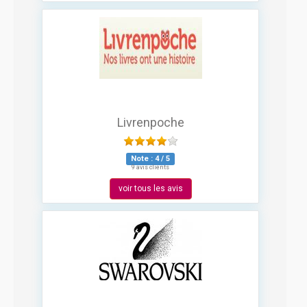
Livrenpoche
Note :
4
/
5
9 avis clients
voir tous les avis