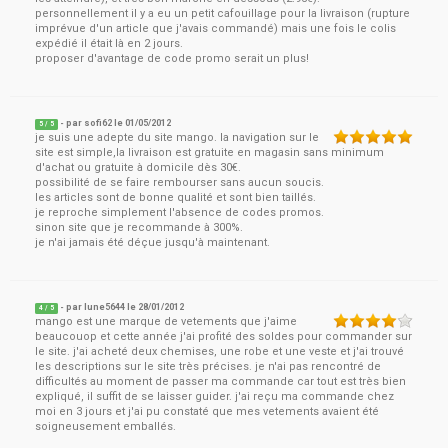
personnellement il y a eu un petit cafouillage pour la livraison (rupture
imprévue d'un article que j'avais commandé) mais une fois le colis
expédié il était là en 2 jours.
proposer d'avantage de code promo serait un plus!
- par
sofi62
le
01/05/2012
5
/ 5
je suis une adepte du site mango. la navigation sur le
site est simple,la livraison est gratuite en magasin sans minimum
d'achat ou gratuite à domicile dès 30€.
possibilité de se faire rembourser sans aucun soucis.
les articles sont de bonne qualité et sont bien taillés.
je reproche simplement l'absence de codes promos.
sinon site que je recommande à 300%.
je n'ai jamais été déçue jusqu'à maintenant.
- par
lune5644
le
28/01/2012
4
/ 5
mango est une marque de vetements que j'aime
beaucouop et cette année j'ai profité des soldes pour commander sur
le site. j'ai acheté deux chemises, une robe et une veste et j'ai trouvé
les descriptions sur le site très précises. je n'ai pas rencontré de
difficultés au moment de passer ma commande car tout est très bien
expliqué, il suffit de se laisser guider. j'ai reçu ma commande chez
moi en 3 jours et j'ai pu constaté que mes vetements avaient été
soigneusement emballés.