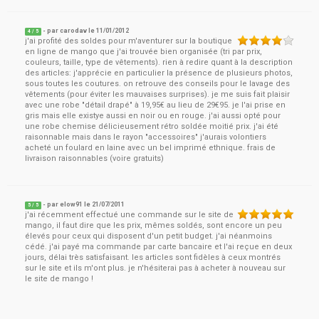
- par
carodav
le
11/01/2012
4
/ 5
j'ai profité des soldes pour m'aventurer sur la boutique
en ligne de mango que j'ai trouvée bien organisée (tri par prix,
couleurs, taille, type de vêtements). rien à redire quant à la description
des articles: j'apprécie en particulier la présence de plusieurs photos,
sous toutes les coutures. on retrouve des conseils pour le lavage des
vêtements (pour éviter les mauvaises surprises). je me suis fait plaisir
avec une robe "détail drapé" à 19,95€ au lieu de 29€95. je l'ai prise en
gris mais elle existye aussi en noir ou en rouge. j'ai aussi opté pour
une robe chemise délicieusement rétro soldée moitié prix. j'ai été
raisonnable mais dans le rayon "accessoires" j'aurais volontiers
acheté un foulard en laine avec un bel imprimé ethnique. frais de
livraison raisonnables (voire gratuits)
- par
elow91
le
21/07/2011
5
/ 5
j'ai récemment effectué une commande sur le site de
mango, il faut dire que les prix, mêmes soldés, sont encore un peu
élevés pour ceux qui disposent d'un petit budget. j'ai néanmoins
cédé. j'ai payé ma commande par carte bancaire et l'ai reçue en deux
jours, délai très satisfaisant. les articles sont fidèles à ceux montrés
sur le site et ils m'ont plus. je n'hésiterai pas à acheter à nouveau sur
le site de mango !