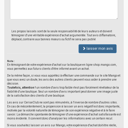
Les propos laissés sont de la seule responsabilité de leurs auteurs et doivent
témoigner d'une véritable expérience d'achat argumentée. Tout avis diffamatoire,
déplacé, contraire aux bonnes moeurs ou fictif ne sera pas publié
laisser mon avis
Note :
En témoignant de votre expérience d'achat sur la boutique en ligne shop.mango.com,
vous permettez aux futurs clients d'être informé avant un achat.
De la même façon, si vous vous apprêtez à effectuer une commande sur le site Mango et
que vous avez un doute, les avis des autres clients peuvent vous aider à prendre une
décision.
Toutefois, attention !
un nombre d'avis trop faible n'est pas forcément révélateur de la
fiabilité d'une boutique. Seul un nombre d'avis important peut donner une image juste
de la satisfaction des clients d'une boutique.
Les avis sur CeriseClub ne sont pas rémunérés, à l'inverse de nombre d'autres sites.
En cas de mécontentement, la propension à laisser un avis négatif est donc importante,
motivée par la volonté naturelle de témoigner de son expérience négative et à le faire
savoir. La démarche spontanée de témoigner d'une expérience d'achat satisfaisante est
moins évidente. Il convient donc d'analyser les informations avec un certain recul.
Si vous souhaitez laisser un avis sur Mango, votre expérience d'achat doit être réelle,