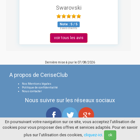
Swarovski
Note :
5
/
5
3 avis clients
voir tous les avis
Dernière mise à jour le
07/08/2026
A propos de CeriseClub
Nos Mentions légales
Politique de confidentialité
Nous contacter
Nous suivre sur les réseaux sociaux
En poursuivant votre navigation sur ce site, vous acceptez l'utilisation de
cookies pour vous proposer des offres et services adaptés. Pour en savoir
Tous droits réservés
La Cerise Bleue 2006 / 2026
plus sur l'utilisation des cookies,
cliquez-ici
.
ok