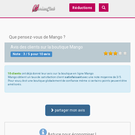
Réductions
Que pensez-vous de Mango ?
Avis des clients sur la boutique
Mango
Note :
3
/
5
pour
10
avis
10 clients
ont déjà donné leur avis sur la boutique en ligne Mango
Mango obtient un taux de satisfaction client
satisfaisant
avec une note moyenne de 3/5.
Pour vous, c'est une boutique globalement de confiance même si certains points peuvent être
améliorés.
partager mon avis
Astuce pour économiser !