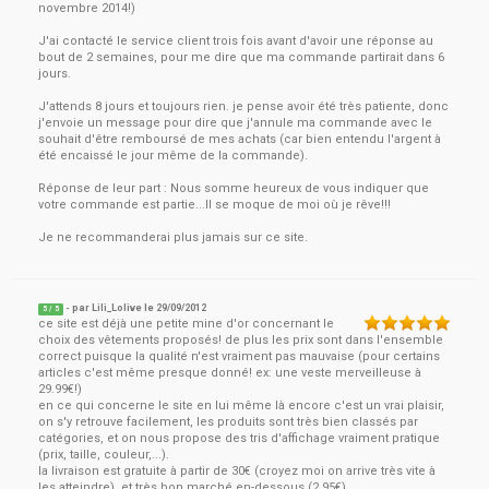
novembre 2014!)
J'ai contacté le service client trois fois avant d'avoir une réponse au
bout de 2 semaines, pour me dire que ma commande partirait dans 6
jours.
J'attends 8 jours et toujours rien. je pense avoir été très patiente, donc
j'envoie un message pour dire que j'annule ma commande avec le
souhait d'être remboursé de mes achats (car bien entendu l'argent à
été encaissé le jour même de la commande).
Réponse de leur part : Nous somme heureux de vous indiquer que
votre commande est partie...Il se moque de moi où je rêve!!!
Je ne recommanderai plus jamais sur ce site.
- par
Lili_Lolive
le
29/09/2012
5
/ 5
ce site est déjà une petite mine d'or concernant le
choix des vêtements proposés! de plus les prix sont dans l'ensemble
correct puisque la qualité n'est vraiment pas mauvaise (pour certains
articles c'est même presque donné! ex: une veste merveilleuse à
29.99€!)
en ce qui concerne le site en lui même là encore c'est un vrai plaisir,
on s'y retrouve facilement, les produits sont très bien classés par
catégories, et on nous propose des tris d'affichage vraiment pratique
(prix, taille, couleur,...).
la livraison est gratuite à partir de 30€ (croyez moi on arrive très vite à
les atteindre), et très bon marché en-dessous (2.95€).