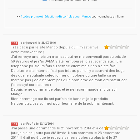
>>
4 codes promo et réductions disponibles pour Mango
pour vos achats en ligne
- par
jsevenl
le
21/07/2016
1
/ 5
Très déçu par le site Mango depuis qu'il m'est arrivé
cette mésaventure ;
J'ai renvoyé une fois un manteau qui ne me convenait pas au prix de
59.99euros et je n'ai JAMAIS été remboursé, c'est scandaleux ! J'ai
téléphoné plusieurs fois au service client mais rien n'a été fait !
De plus le site internet n'est pas très au point il y a souvent des bugs
dès que je souhaite sélectionner un colorie ou une taille ça ne
marche pas ( cela ne vient pas d'un problème de mon ordinateur car
j'ai essayé sur d'autres )
Depuis je ne commande plus et je ne recommanderai plus sur
Mango
Bien dommage car ils ont parfois de bons et jolis produits ...
Ne comptez pas sur moi pour leur faire de la pub maintenant.
- par
Feufie
le
23/12/2014
1
/ 5
J’ai passé une commande le 21 novembre 2014 et à ce
jour je n’ai toujours pas été livrée. Nous sommes le 23 décembre
2014. Il était noté que je recevrais mes articles au plus tard le 27