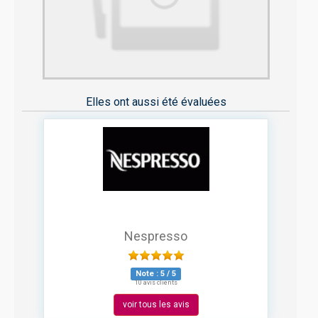
Elles ont aussi été évaluées
Nespresso
Note :
5
/
5
10 avis clients
voir tous les avis