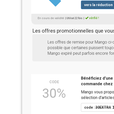
vers la réduction
vérifié !
En cours de validité
| Utilisé 22 fois
|
Les offres promotionnelles que vo
Les offres de remise pour Mango ci-
possible que certaines puissent toujou
Mango expiré peut parfois encore fon
Bénéficiez d'une
CODE
commande chez
30%
Mango vous propo
sélection d'article
code :
30EXTRA