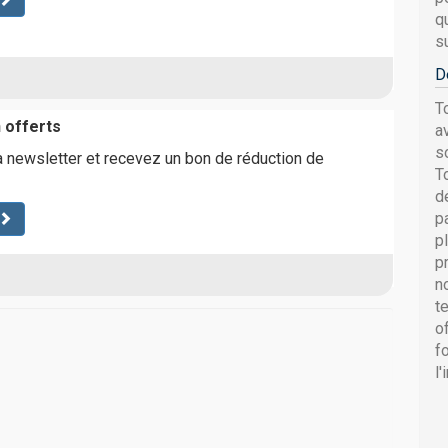
q
s
D
T
 offerts
a
s
a newsletter et recevez un bon de réduction de
T
d
p
p
p
n
t
o
f
l