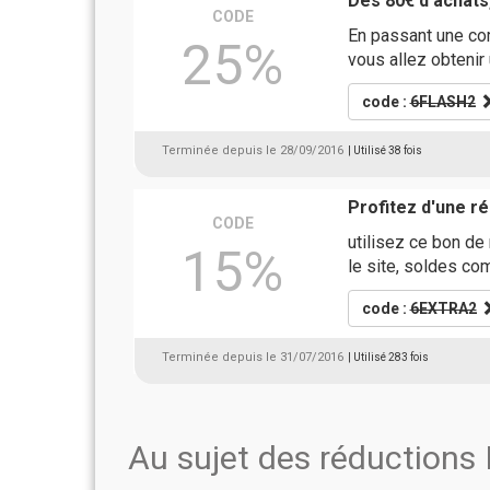
Dès 80€ d'achats
CODE
En passant une com
25%
vous allez obteni
code :
6FLASH2
Terminée depuis le 28/09/2016
| Utilisé 38 fois
Profitez d'une 
CODE
utilisez ce bon de
15%
le site, soldes co
code :
6EXTRA2
Terminée depuis le 31/07/2016
| Utilisé 283 fois
Au sujet des réduction