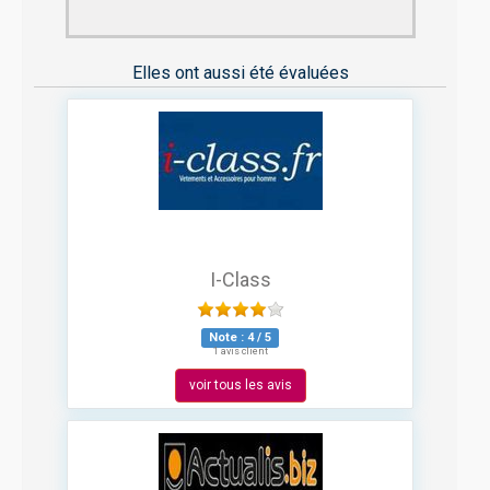
Elles ont aussi été évaluées
I-Class
Note :
4
/
5
1 avis client
voir tous les avis