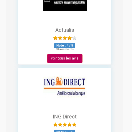
Actualis
Note :
4
/
5
10 avis clients
voir tous les avis
ING Direct