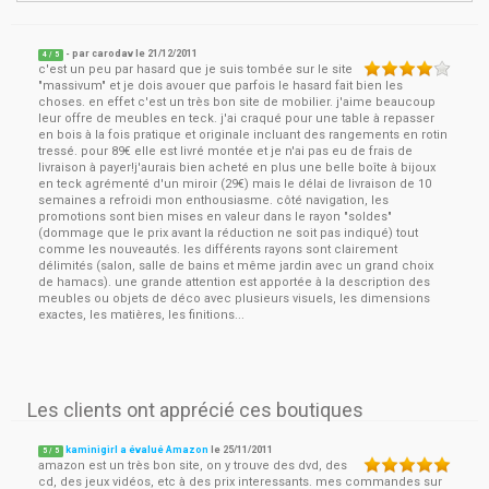
- par
carodav
le
21/12/2011
4
/ 5
c'est un peu par hasard que je suis tombée sur le site
"massivum" et je dois avouer que parfois le hasard fait bien les
choses. en effet c'est un très bon site de mobilier. j'aime beaucoup
leur offre de meubles en teck. j'ai craqué pour une table à repasser
en bois à la fois pratique et originale incluant des rangements en rotin
tressé. pour 89€ elle est livré montée et je n'ai pas eu de frais de
livraison à payer!j'aurais bien acheté en plus une belle boîte à bijoux
en teck agrémenté d'un miroir (29€) mais le délai de livraison de 10
semaines a refroidi mon enthousiasme. côté navigation, les
promotions sont bien mises en valeur dans le rayon "soldes"
(dommage que le prix avant la réduction ne soit pas indiqué) tout
comme les nouveautés. les différents rayons sont clairement
délimités (salon, salle de bains et même jardin avec un grand choix
de hamacs). une grande attention est apportée à la description des
meubles ou objets de déco avec plusieurs visuels, les dimensions
exactes, les matières, les finitions...
Les clients ont apprécié ces boutiques
kaminigirl a évalué Amazon
le
25/11/2011
5
/
5
amazon est un très bon site, on y trouve des dvd, des
cd, des jeux vidéos, etc à des prix interessants. mes commandes sur