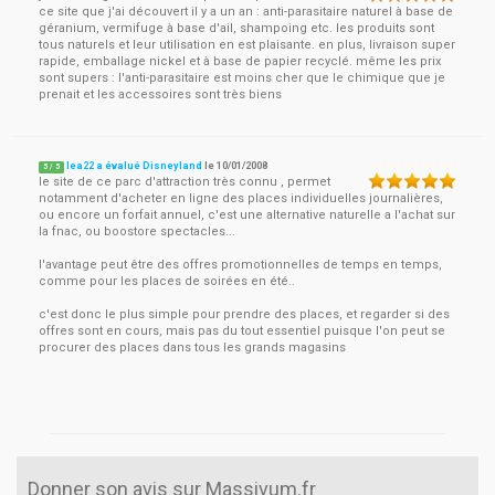
ce site que j'ai découvert il y a un an : anti-parasitaire naturel à base de
géranium, vermifuge à base d'ail, shampoing etc. les produits sont
tous naturels et leur utilisation en est plaisante. en plus, livraison super
rapide, emballage nickel et à base de papier recyclé. même les prix
sont supers : l'anti-parasitaire est moins cher que le chimique que je
prenait et les accessoires sont très biens
lea22 a évalué Disneyland
le
10/01/2008
5
/
5
le site de ce parc d'attraction très connu , permet
notamment d'acheter en ligne des places individuelles journalières,
ou encore un forfait annuel, c'est une alternative naturelle a l'achat sur
la fnac, ou boostore spectacles...
l'avantage peut être des offres promotionnelles de temps en temps,
comme pour les places de soirées en été..
c'est donc le plus simple pour prendre des places, et regarder si des
offres sont en cours, mais pas du tout essentiel puisque l'on peut se
procurer des places dans tous les grands magasins
Donner son avis sur Massivum.fr