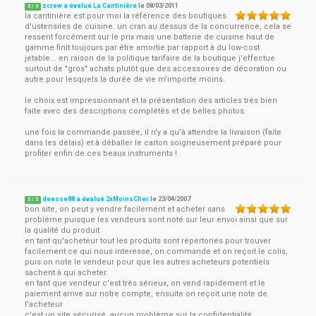
zcrew a évalué La Cantinière
le
08/03/2011
5
/
5
la cantinière est pour moi la référence des boutiques
d'ustensiles de cuisine. un cran au dessus de la concurrence, cela se
ressent forcément sur le prix mais une batterie de cuisine haut de
gamme finit toujours par être amortie par rapport à du low-cost
jetable... en raison de la politique tarifaire de la boutique j'effectue
surtout de "gros" achats plutôt que des accessoires de décoration ou
autre pour lesquels la durée de vie m'importe moins.
le choix est impressionnant et la présentation des articles très bien
faite avec des descriptions complétés et de belles photos.
une fois la commande passée, il n'y a qu'à attendre la livraison (faite
dans les délais) et à déballer le carton soigneusement préparé pour
profiter enfin de ces beaux instruments !
deesse88 a évalué 2xMoinsCher
le
23/04/2007
5
/
5
bon site, on peut y vendre facilement et acheter sans
problème puisque les vendeurs sont noté sur leur envoi ainsi que sur
la qualité du produit
en tant qu'acheteur tout les produits sont répertoriés pour trouver
facilement ce qui nous interesse, on commande et on reçoit le colis,
puis on note le vendeur pour que les autres acheteurs potentiels
sachent à qui acheter.
en tant que vendeur c'est très sérieux, on vend rapidement et le
paiement arrive sur notre compte, ensuite on reçoit une note de
l'acheteur
c'est un site sécurisé, aucun problème sur la confidentialité