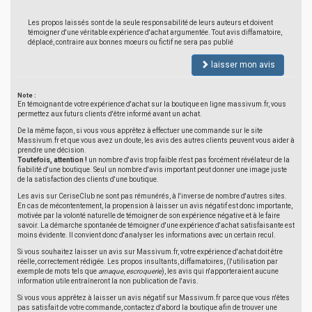
Les propos laissés sont de la seule responsabilité de leurs auteurs et doivent
témoigner d'une véritable expérience d'achat argumentée. Tout avis diffamatoire,
déplacé, contraire aux bonnes moeurs ou fictif ne sera pas publié
laisser mon avis
Note :
En témoignant de votre expérience d'achat sur la boutique en ligne massivum.fr, vous
permettez aux futurs clients d'être informé avant un achat.
De la même façon, si vous vous apprêtez à effectuer une commande sur le site
Massivum.fr et que vous avez un doute, les avis des autres clients peuvent vous aider à
prendre une décision.
Toutefois, attention !
un nombre d'avis trop faible n'est pas forcément révélateur de la
fiabilité d'une boutique. Seul un nombre d'avis important peut donner une image juste
de la satisfaction des clients d'une boutique.
Les avis sur CeriseClub ne sont pas rémunérés, à l'inverse de nombre d'autres sites.
En cas de mécontentement, la propension à laisser un avis négatif est donc importante,
motivée par la volonté naturelle de témoigner de son expérience négative et à le faire
savoir. La démarche spontanée de témoigner d'une expérience d'achat satisfaisante est
moins évidente. Il convient donc d'analyser les informations avec un certain recul.
Si vous souhaitez laisser un avis sur Massivum.fr, votre expérience d'achat doit être
réelle, correctement rédigée. Les propos insultants, diffamatoires, (l'utilisation par
exemple de mots tels que
arnaque
,
escroquerie
), les avis qui n'apporteraient aucune
information utile entraîneront la non publication de l'avis.
Si vous vous apprêtez à laisser un avis négatif sur Massivum.fr parce que vous n'êtes
pas satisfait de votre commande, contactez d'abord la boutique afin de trouver une