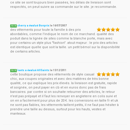
ce site se sont toujours bien passées, les délais de livraison sont
respectés, on peut suivre sa commande sur le site. je recommande.
cherry a évalué Bonprix
le
16/07/2007
5
/
5
des vêtements pour toute la famille à des prix
abordables, comme l'indique le nom de ce marchand. qualité des
poduit dans la lignée de sites comme la blanche porte, mais avec
pour certains un style plus "fashion". atout majeur : le prix des articles
est identique quelle que soit la taille. un petit bémol sur la disponibilité
de certains articles.
laets a évalué AllSaints
le
15/12/2011
5
/
5
cette boutique propose des vêtements de style casual
chic, aux coupes originales et avec des matières de très bonne
qualité, ce qui explique les prix élevés. la livraison est gratuite, rapide
et soignée, on peut payer en cb et en euros donc pas de frais
bancaires. par contre si on souhaite retourner des articles, le retour
n'est pas prépayé et il faut les renvoyer en angleterre en colis suivi et
on en a facilement pour plus de 20 €. les conversions en taille fr et uk
ne sont pas fiables, les vêtements taillent petits, il ne faut pas hésiter à
prendre une taille au dessus, surtout pour les hauts, vestes et
manteaux.