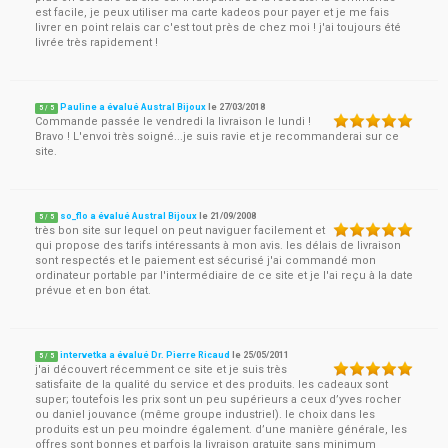
est facile, je peux utiliser ma carte kadeos pour payer et je me fais
livrer en point relais car c'est tout près de chez moi ! j'ai toujours été
livrée très rapidement !
Pauline a évalué Austral Bijoux
le
27/03/2018
5
/
5
Commande passée le vendredi la livraison le lundi !
Bravo ! L'envoi très soigné...je suis ravie et je recommanderai sur ce
site.
so_flo a évalué Austral Bijoux
le
21/09/2008
5
/
5
très bon site sur lequel on peut naviguer facilement et
qui propose des tarifs intéressants à mon avis. les délais de livraison
sont respectés et le paiement est sécurisé j'ai commandé mon
ordinateur portable par l'intermédiaire de ce site et je l'ai reçu à la date
prévue et en bon état.
intervetka a évalué Dr. Pierre Ricaud
le
25/05/2011
5
/
5
j'ai découvert récemment ce site et je suis très
satisfaite de la qualité du service et des produits. les cadeaux sont
super; toutefois les prix sont un peu supérieurs a ceux d’yves rocher
ou daniel jouvance (même groupe industriel). le choix dans les
produits est un peu moindre également. d’une manière générale, les
offres sont bonnes et parfois la livraison gratuite sans minimum