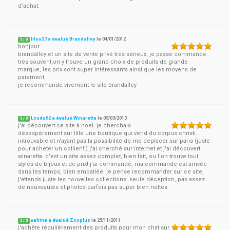
d’achat.
lilou37 a évalué Brandalley
le
04/01/2012
5
/
5
bonjour
brandalley et un site de vente privé très sérieux, je passe commande
très souvent,on y trouve un grand choix de produits de grande
marque, les prix sont super intéressants ainsi que les moyens de
paiement.
je recommande vivement le site brandalley
Loudu62 a évalué Winaretta
le
05/03/2013
5
/
5
j'ai découvert ce site à noel. je cherchais
désespérement sur lille une boutique qui vend du corpus christi.
introuvable et n'ayant pas la possibilité de me déplacer sur paris (juste
pour acheter un collier!!!) j'ai cherché sur internet et j'ai découvert
winaretta. c'est un site assez complet, bien fait, ou l'on trouve tout
styles de bijoux et de prix! j'ai commandé, ma commande est arrivée
dans les temps, bien emballée. je pense recommander sur ce site,
j'attends juste les nouvelles collections. seule déception, pas assez
de nouveautés et photos parfois pas super bien nettes.
vahine a évalué Zooplus
le
25/11/2011
5
/
5
j'achète régulièrement des produits pour mon chat sur