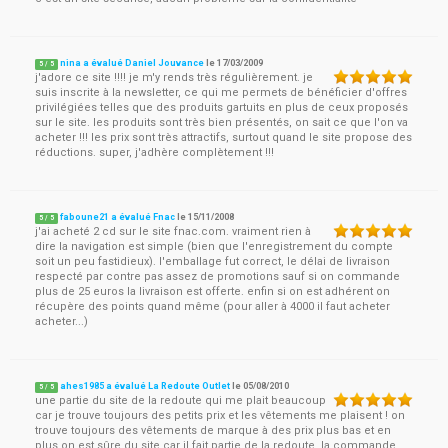
nina a évalué Daniel Jouvance
le
17/03/2009
5
/
5
j'adore ce site !!!! je m'y rends très régulièrement. je
suis inscrite à la newsletter, ce qui me permets de bénéficier d'offres
privilégiées telles que des produits gartuits en plus de ceux proposés
sur le site. les produits sont très bien présentés, on sait ce que l'on va
acheter !!! les prix sont très attractifs, surtout quand le site propose des
réductions. super, j'adhère complètement !!!
faboune21 a évalué Fnac
le
15/11/2008
5
/
5
j'ai acheté 2 cd sur le site fnac.com. vraiment rien à
dire la navigation est simple (bien que l'enregistrement du compte
soit un peu fastidieux). l'emballage fut correct, le délai de livraison
respecté par contre pas assez de promotions sauf si on commande
plus de 25 euros la livraison est offerte. enfin si on est adhérent on
récupère des points quand même (pour aller à 4000 il faut acheter
acheter...)
ahes1985 a évalué La Redoute Outlet
le
05/08/2010
5
/
5
une partie du site de la redoute qui me plait beaucoup
car je trouve toujours des petits prix et les vêtements me plaisent ! on
trouve toujours des vêtements de marque à des prix plus bas et en
plus on est sûre du site car il fait partie de la redoute. la commande