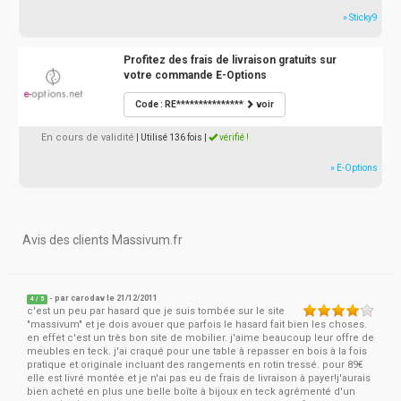
» Sticky9
Profitez des frais de livraison gratuits sur
votre commande E-Options
Code : RE***************
voir
En cours de validité
| Utilisé 136 fois
|
vérifié !
» E-Options
Avis des clients Massivum.fr
- par
carodav
le 21/12/2011
4
/
5
c'est un peu par hasard que je suis tombée sur le site
"massivum" et je dois avouer que parfois le hasard fait bien les choses.
en effet c'est un très bon site de mobilier. j'aime beaucoup leur offre de
meubles en teck. j'ai craqué pour une table à repasser en bois à la fois
pratique et originale incluant des rangements en rotin tressé. pour 89€
elle est livré montée et je n'ai pas eu de frais de livraison à payer!j'aurais
bien acheté en plus une belle boîte à bijoux en teck agrémenté d'un