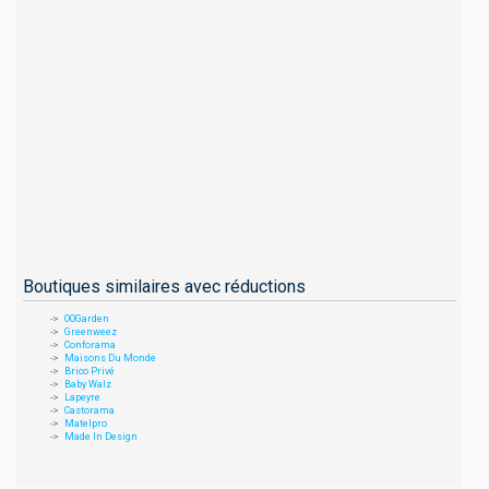
Boutiques similaires avec réductions
OOGarden
Greenweez
Conforama
Maisons Du Monde
Brico Privé
Baby Walz
Lapeyre
Castorama
Matelpro
Made In Design