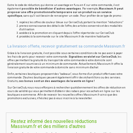
Outre le code de réduction, qui donne un avantage en % ou en € sur votre commande, il est
également
possible de bénéficier d'autres avantages
. Par exemple,
Massivum.fr peut
proposer une offre promotionnelle temporaire sur un produit ou un service
spécifique
, sans qu'il soit besoin de renseigner un code. Pour profiter de ce type de promo :
repérez les offres de couleur bleue sur CeriseClub, portant la mention "réductions"
prenez connaissance des détails de l'offre, des articles concernés et des modalités
d'utilisation
accédez à la promotion en cliquant depuis l'offre répertoriée sur CeriseClub
procédez à la commande sur le site Massivum.fr de manière habituelle
La livraison offerte, recevoir gratuitement sa commande Massivum.fr
Grâce à la livraison gratuite, il est possible sous certaines conditions de ne pas avoir à payer
les frais de ports pour recevoir votre commande.
Signalées en violet sur CeriseClub
, les
offres permettant la gratuité du transport de votre commande à votre domicile sont
généralement soumises à un minimum de commande. Actuellement, Massivum.fr offre la
livraison gratuite de votre commande à domicile sans minimum d'achat
Enfin, certaines boutiques proposent des "cadeaux", sous forme d'un produit offert avec votre
commande. D'autres boutiques peuvent également offrir des échantillons ou des services.
Gratuits,
ces bonus sont un des avantages de la vente en ligne !
Sur CeriseClub, nous nous efforçons à rechercher quotidiennement les offres de réduction en
cours de validité qui vous permettent d'obtenir des rabais pour vos achats en ligne sur les
boutiques e-commerce. Afin de recevoir les nouvelles offres Massivum.fr ainsi que des
promotions exclusives, n'hésitez pas à vous inscrire à la newsletter.
Restez informé des nouvelles réductions
Massivum.fr et des milliers d'autres