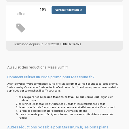
10%
vers la réduction
offre
Terminée depuis le 21/02/2017
| Utilisé 14 fois
Au sujet des réductions Massivum.fr
Comment utiliser un code promo pour Massivum.fr ?
Avant de valider votre commande sur le site Massivum.fr, vérifiez si une case "code promo",
"code avantage" ou encore "code réduction" est présente. Si c'est le cas, une remise peut être
appliquée sur votre achat. Il suffit pour cela :
de
récupérer code promo Massivum.fr valide sur CeriseClub
, signalé de
couleur rouge
de vérifier les modalités d'utilisation du code et les restrictions d'usage
de recopier le code fourni dans la case prévue à cet effet sur le site Massivum.fr
la remise accordée est alors calculée automatiquement
il ne vous reste plus qu'à régler votre commande en profitant du nouveau prix
remisé
Autres réductions possible pour Massivum.fr, les bons plans