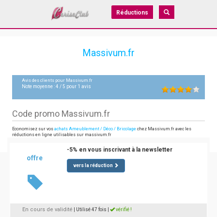
Réductions
Massivum.fr
Avis des clients pour
Massivum.fr
Note moyenne :
4
/
5
pour
1
avis
Code promo Massivum.fr
Economisez sur vos
achats Ameublement / Déco / Bricolage
chez Massivum.fr avec les
réductions en ligne utilisables sur massivum.fr
-5% en vous inscrivant à la newsletter
offre
vers la réduction
En cours de validité
| Utilisé 47 fois
|
vérifié !