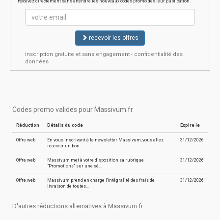
Recevez directement sans attendre les nouveaux codes promo dès leur publication.
recevoir les offres
inscription gratuite et sans engagement - confidentialité des
données
Codes promo valides pour Massivum.fr
Réduction
Détails du code
Expire le
Offre web
En vous inscrivant à la newsletter Massivum, vous allez
31/12/2026
recevoir un bon…
Offre web
Massivum met à votre disposition sa rubrique
31/12/2026
"Promotions" sur une sé…
Offre web
Massivum prend en charge l'intégralité des frais de
31/12/2026
livraison de toutes…
D'autres réductions alternatives à Massivum.fr