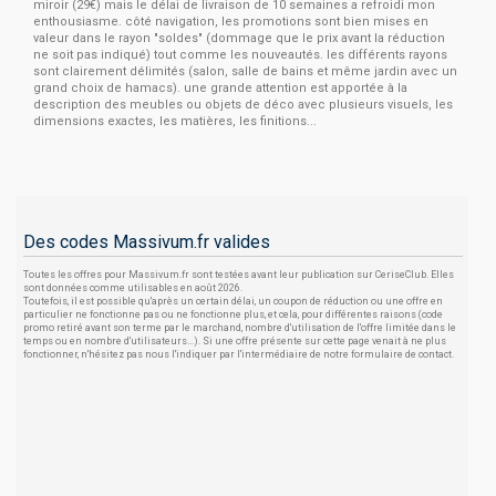
miroir (29€) mais le délai de livraison de 10 semaines a refroidi mon
enthousiasme. côté navigation, les promotions sont bien mises en
valeur dans le rayon "soldes" (dommage que le prix avant la réduction
ne soit pas indiqué) tout comme les nouveautés. les différents rayons
sont clairement délimités (salon, salle de bains et même jardin avec un
grand choix de hamacs). une grande attention est apportée à la
description des meubles ou objets de déco avec plusieurs visuels, les
dimensions exactes, les matières, les finitions...
Des codes Massivum.fr valides
Toutes les offres pour Massivum.fr sont testées avant leur publication sur CeriseClub. Elles
sont données comme utilisables en août 2026.
Toutefois, il est possible qu'après un certain délai, un coupon de réduction ou une offre en
particulier ne fonctionne pas ou ne fonctionne plus, et cela, pour différentes raisons (code
promo retiré avant son terme par le marchand, nombre d'utilisation de l'offre limitée dans le
temps ou en nombre d'utilisateurs...). Si une offre présente sur cette page venait à ne plus
fonctionner, n'hésitez pas nous l'indiquer par l'intermédiaire de notre formulaire de contact.