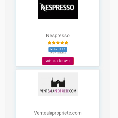
Nespresso
Note :
5
/
5
10 avis clients
voir tous les avis
Ventealapropriete.com