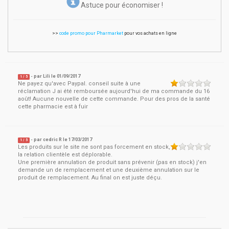
Astuce pour économiser !
>>
code promo pour Pharmarket
pour vos achats en ligne
- par
Lili
le
01/09/2017
1
/ 5
Ne payez qu'avec Paypal. conseil suite à une
réclamation J ai été remboursée aujourd'hui de ma commande du 16
août! Aucune nouvelle de cette commande. Pour des pros de la santé
cette pharmacie est à fuir
- par
cedric R
le
17/03/2017
1
/ 5
Les produits sur le site ne sont pas forcement en stock,
la relation clientèle est déplorable.
Une première annulation de produit sans prévenir (pas en stock) j'en
demande un de remplacement et une deuxième annulation sur le
produit de remplacement. Au final on est juste déçu.