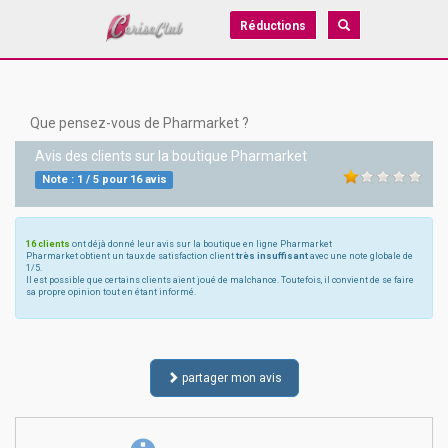
Réductions
Que pensez-vous de Pharmarket ?
Avis des clients sur la boutique
Pharmarket
Note :
1
/
5
pour
16
avis
16 clients
ont déjà donné leur avis sur la boutique en ligne Pharmarket
Pharmarket obtient un taux de satisfaction client
très insuffisant
avec une note globale de
1/5.
Il est possible que certains clients aient joué de malchance. Toutefois, il convient de se faire
sa propre opinion tout en étant informé.
partager mon avis