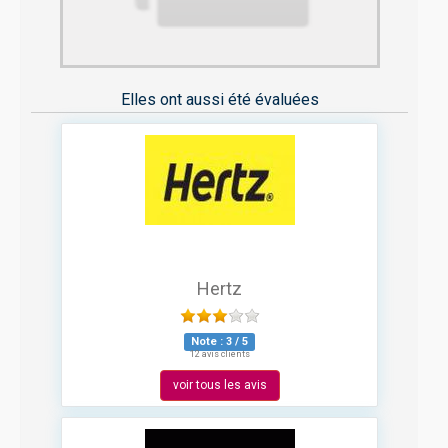
Elles ont aussi été évaluées
Hertz
Note :
3
/
5
12 avis clients
voir tous les avis