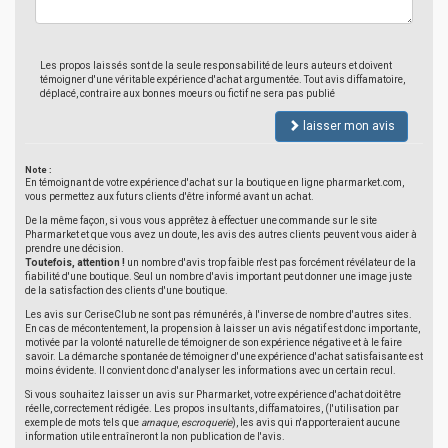
Les propos laissés sont de la seule responsabilité de leurs auteurs et doivent
témoigner d'une véritable expérience d'achat argumentée. Tout avis diffamatoire,
déplacé, contraire aux bonnes moeurs ou fictif ne sera pas publié
laisser mon avis
Note :
En témoignant de votre expérience d'achat sur la boutique en ligne pharmarket.com,
vous permettez aux futurs clients d'être informé avant un achat.
De la même façon, si vous vous apprêtez à effectuer une commande sur le site
Pharmarket et que vous avez un doute, les avis des autres clients peuvent vous aider à
prendre une décision.
Toutefois, attention !
un nombre d'avis trop faible n'est pas forcément révélateur de la
fiabilité d'une boutique. Seul un nombre d'avis important peut donner une image juste
de la satisfaction des clients d'une boutique.
Les avis sur CeriseClub ne sont pas rémunérés, à l'inverse de nombre d'autres sites.
En cas de mécontentement, la propension à laisser un avis négatif est donc importante,
motivée par la volonté naturelle de témoigner de son expérience négative et à le faire
savoir. La démarche spontanée de témoigner d'une expérience d'achat satisfaisante est
moins évidente. Il convient donc d'analyser les informations avec un certain recul.
Si vous souhaitez laisser un avis sur Pharmarket, votre expérience d'achat doit être
réelle, correctement rédigée. Les propos insultants, diffamatoires, (l'utilisation par
exemple de mots tels que
arnaque
,
escroquerie
), les avis qui n'apporteraient aucune
information utile entraîneront la non publication de l'avis.