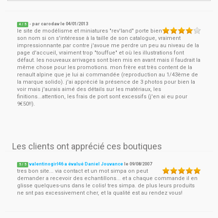
- par
carodav
le
04/01/2013
4
/ 5
le site de modélisme et miniatures "rev'land" porte bien
son nom si on s'intéresse à la taille de son catalogue, vraiment
impressionnante.par contre j'avoue me perdre un peu au niveau de la
page d'accueil, vraiment trop "touffue" et où les illustrations font
défaut. les nouveaux arrivages sont bien mis en avant mais il faudrait la
même chose pour les promotions. mon frère est très content de la
renault alpine que je lui ai commandée (reproduction au 1/43ème de
la marque solido). j'ai apprécié la présence de 3 photos pour bien la
voir mais j'aurais aimé des détails sur les matériaux, les
finitions...attention, les frais de port sont excessifs (j'en ai eu pour
9€50!!).
Les clients ont apprécié ces boutiques
valentinogirl46 a évalué Daniel Jouvance
le
09/08/2007
5
/
5
tres bon site... via contact et un mot simpa on peut
demander a recevoir des echantillons... et a chaque commande il en
glisse quelques-uns dans le colis! tres simpa. de plus leurs produits
ne snt pas excessivement cher, et la qualité est au rendez vous!