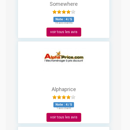
Somewhere
Note :
4
/
5
19 avis clients
voir tous les avis
Alphaprice
Note :
4
/
5
1 avis client
voir tous les avis