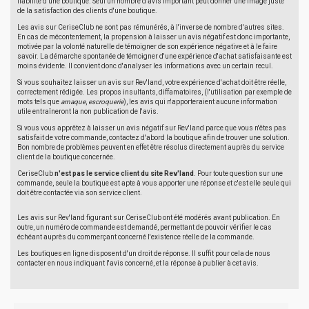
fiabilité d'une boutique. Seul un nombre d'avis important peut donner une image juste
de la satisfaction des clients d'une boutique.
Les avis sur CeriseClub ne sont pas rémunérés, à l'inverse de nombre d'autres sites.
En cas de mécontentement, la propension à laisser un avis négatif est donc importante,
motivée par la volonté naturelle de témoigner de son expérience négative et à le faire
savoir. La démarche spontanée de témoigner d'une expérience d'achat satisfaisante est
moins évidente. Il convient donc d'analyser les informations avec un certain recul.
Si vous souhaitez laisser un avis sur Rev'land, votre expérience d'achat doit être réelle,
correctement rédigée. Les propos insultants, diffamatoires, (l'utilisation par exemple de
mots tels que
arnaque
,
escroquerie
), les avis qui n'apporteraient aucune information
utile entraîneront la non publication de l'avis.
Si vous vous apprêtez à laisser un avis négatif sur Rev'land parce que vous n'êtes pas
satisfait de votre commande, contactez d'abord la boutique afin de trouver une solution.
Bon nombre de problèmes peuvent en effet être résolus directement auprès du service
client de la boutique concernée.
CeriseClub
n'est pas le service client du site Rev'land
. Pour toute question sur une
commande, seule la boutique est apte à vous apporter une réponse et c'est elle seule qui
doit être contactée via son service client.
Les avis sur Rev'land figurant sur CeriseClub ont été modérés avant publication. En
outre, un numéro de commande est demandé, permettant de pouvoir vérifier le cas
échéant auprès du commerçant concerné l'existence réelle de la commande.
Les boutiques en ligne disposent d'un droit de réponse. Il suffit pour cela de nous
contacter en nous indiquant l'avis concerné, et la réponse à publier à cet avis.