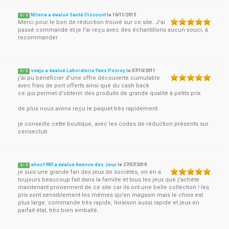
Milena a évalué Santé Discount
le
16/11/2015
5
/
5
Merci pour le bon de réduction trouvé sur ce site. J'ai
passé commande et je l'ai reçu avec des échantillons aucun souci, à
recommander
sevju a évalué Laboratoire Yves Ponroy
le
07/10/2011
5
/
5
j'ai pu bénéficier d'une offre découverte cumulable
avec frais de port offerts ainsi que du cash back
ce qui permet d'obtenir des produits de grande qualité à petits prix
de plus nous avons reçu le paquet très rapidement
je conseille cette boutique, avec les codes de réduction présents sur
ceriseclub
ahes1985 a évalué Avenue des Jeux
le
27/07/2010
5
/
5
je suis une grande fan des jeux de sociétés, on en a
toujours beaucoup fait dans la famille et tous les jeux que j'achète
maintenant proviennent de ce site car ils ont une belle collection ! les
prix sont sensiblement les mêmes qu'en magasin mais le choix est
plus large. commande très rapide, livraison aussi rapide et jeux en
parfait état, très bien emballé.