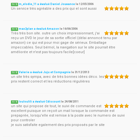
m_elodie_11 a évalué Daniel Jouvance
le
12/05/2006
5
/
5
Un service très agréable a des prix qui el sont aussi
max2plan a évalué Amazon
le
16/06/2006
5
/
5
Très très bon site. outre un choix impressionnant, j'ai
reçu un DVD le jour de sa sortie officiel (délai annoncé tenu par
amazon) ce qui est pour moi gage de sérieux. Emballage
impeccables. Seul bémol, la navigation sur le site pourrait être
améliorée et n'est pas toujours facile[coeur]
Valerie a évalué Juju et Compagnie
le
31/12/2013
5
/
5
un site très sympa, avec de très bonnes idées déco. les
prix restent correct et les réductions régulières
louloulili a évalué Cdiscount
le
24/08/2011
5
/
5
un site qui propose de tout, le suivi de commande est
excellent puisque on reçoit un mail lorsque la commande est
prepaprée, lorsqu'elle est remise à la poste avec le numero de suivi
pour controler
je suis satisfaite egalement des prix proposés par le site