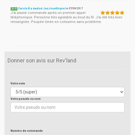
Carole B a évalué JeuJouethique
le
07/09/2017
5
/
5
J'ai passé commande après un premier appel
téléphonique. Personne très agréable au bout du fil. J'ai été très bien
renseignée. Poupée livrée en colissimo sans problème.
Donner son avis sur Rev'land
Votre note
Votre pseudo ou nom
Numéro de commande