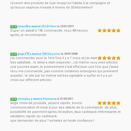
recevoir des produits de luxe lorsqu'on habite à la campagne et
qu'aucun sephora n'existe à moins de 50 kilomètres!
julian60 a évalué Clic Et Choc
le
22/01/2015
5
/
5
Super un sweat à 19€ commandé, reçu 48 heures
après, je recommande
gege279 a évalué 1001Dessous
le
29/01/2008
5
/
5
j'ai commander pour la 1ere fois il y a 1 mois et j'ai etait
tres satisfaite , le delai a etait respecter , j'ai méme recu mes articles
une journée avant ,le prelevement s'est effectuer une fois que j'avais
recu ma commande ,pas comme certaines enseignes qui prelevent
aussitot , le site par lui méme est tres agreable a surfer et il y a un
choix sur different articles
clomalec a évalué Pixmania
le
31/05/2011
5
/
5
large choix de produits, service rapide, bonne
communication et mise à jour des statuts de la commande. de plus,
possibilité de paiement après réception, taux cashback intéressants et
validation rapide du cashback.
que demander de plus ? achetez en toute confiance !