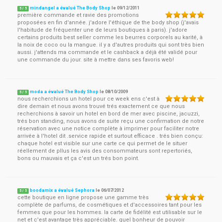
mindangel a évalué The Body Shop
le
09/12/2011
5
/
5
première commande et ravie des promotions
proposées en fin d'année. j'adore l'éthique de the body shop (j'avais
l'habitude de fréquenter une de leurs boutiques à paris). j'adore
certains produits best seller comme les beurres corporels au karité, à
la noix de coco ou la mangue. il y a d'autres produits qui sont très bien
aussi. j'attends ma commande et le cashback a déjà été validé pour
une commande du jour. site à mettre dans ses favoris web!
moda a évalué The Body Shop
le
08/10/2009
5
/
5
nous recherchions un hotel pour ce week ens c'est à
dire demain et nous avons trouvé trés exactement ce que nous
recherchions à savoir un hotel en bord de mer avec piscine, jacuzzi,
trés bon standing, nous avons de suite reçu une confirmation de notre
réservation avec une notice complète à imprimer pour faciliter notre
arrivée à l'hotel dit .service rapide et surtout efficace . trés bien conçu:
chaque hotel est visible sur une carte ce qui permet de le situer
réellement de pllus les avis des consommateurs sont repertoriés,
bons ou mauvais et ça c'est un trés bon point.
boodamix a évalué Sephora
le
06/07/2012
5
/
5
cette boutique en ligne propose une gamme très
complète de parfums, de cosmétiques et d'accessoires tant pour les
femmes que pour les hommes. la carte de fidélité est utilisable sur le
net et c'est avantage très appréciable. quel bonheur de pouvoir