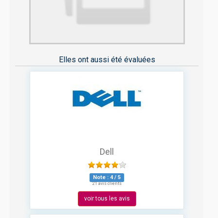
Elles ont aussi été évaluées
Dell
Note :
4
/
5
21 avis clients
voir tous les avis