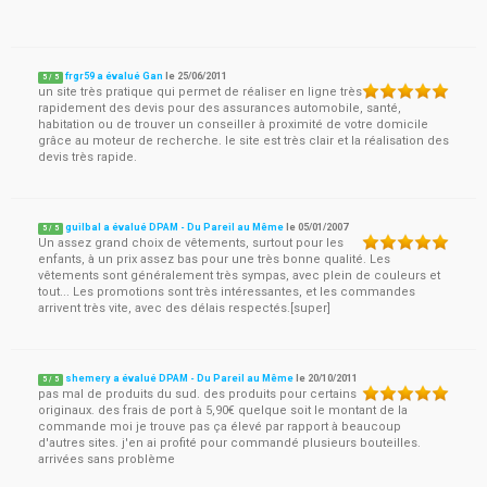
frgr59 a évalué Gan
le
25/06/2011
5
/
5
un site très pratique qui permet de réaliser en ligne très
rapidement des devis pour des assurances automobile, santé,
habitation ou de trouver un conseiller à proximité de votre domicile
grâce au moteur de recherche. le site est très clair et la réalisation des
devis très rapide.
guilbal a évalué DPAM - Du Pareil au Même
le
05/01/2007
5
/
5
Un assez grand choix de vêtements, surtout pour les
enfants, à un prix assez bas pour une très bonne qualité. Les
vêtements sont généralement très sympas, avec plein de couleurs et
tout... Les promotions sont très intéressantes, et les commandes
arrivent très vite, avec des délais respectés.[super]
shemery a évalué DPAM - Du Pareil au Même
le
20/10/2011
5
/
5
pas mal de produits du sud. des produits pour certains
originaux. des frais de port à 5,90€ quelque soit le montant de la
commande moi je trouve pas ça élevé par rapport à beaucoup
d'autres sites. j'en ai profité pour commandé plusieurs bouteilles.
arrivées sans problème