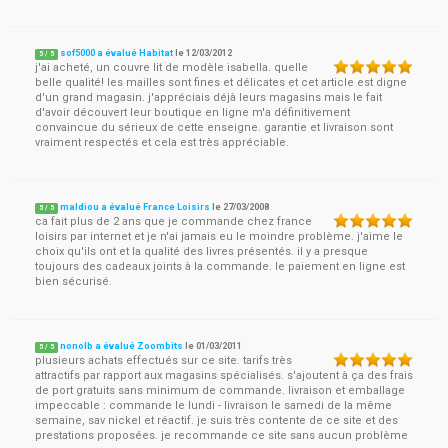
sof5000 a évalué Habitat
le
12/03/2012
5
/
5
j'ai acheté, un couvre lit de modèle isabella. quelle
belle qualité! les mailles sont fines et délicates et cet article est digne
d'un grand magasin. j'appréciais déjà leurs magasins mais le fait
d'avoir découvert leur boutique en ligne m'a définitivement
convaincue du sérieux de cette enseigne. garantie et livraison sont
vraiment respectés et cela est très appréciable.
maldiou a évalué France Loisirs
le
27/03/2008
5
/
5
ca fait plus de 2 ans que je commande chez france
loisirs par internet et je n'ai jamais eu le moindre problème. j'aime le
choix qu'ils ont et la qualité des livres présentés. il y a presque
toujours des cadeaux joints à la commande. le paiement en ligne est
bien sécurisé.
nonolb a évalué Zoombits
le
01/03/2011
5
/
5
plusieurs achats effectués sur ce site. tarifs très
attractifs par rapport aux magasins spécialisés. s'ajoutent à ça des frais
de port gratuits sans minimum de commande. livraison et emballage
impeccable : commande le lundi - livraison le samedi de la même
semaine, sav nickel et réactif. je suis très contente de ce site et des
prestations proposées. je recommande ce site sans aucun problème