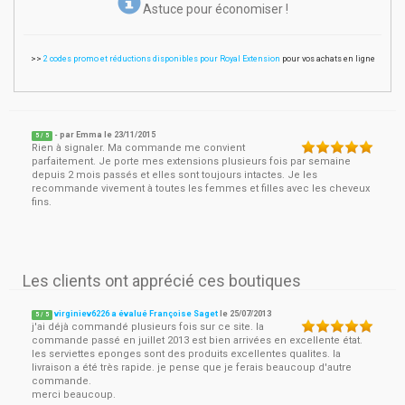
Astuce pour économiser !
>>
2 codes promo et réductions disponibles pour Royal Extension
pour vos achats en ligne
- par
Emma
le
23/11/2015
5
/ 5
Rien à signaler. Ma commande me convient
parfaitement. Je porte mes extensions plusieurs fois par semaine
depuis 2 mois passés et elles sont toujours intactes. Je les
recommande vivement à toutes les femmes et filles avec les cheveux
fins.
Les clients ont apprécié ces boutiques
virginiev6226 a évalué Françoise Saget
le
25/07/2013
5
/
5
j'ai déjà commandé plusieurs fois sur ce site. la
commande passé en juillet 2013 est bien arrivées en excellente état.
les serviettes eponges sont des produits excellentes qualites. la
livraison a été très rapide. je pense que je ferais beaucoup d'autre
commande.
merci beaucoup.