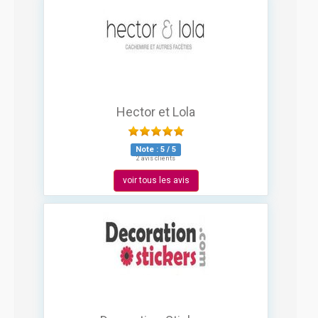
Hector et Lola
Note :
5
/
5
2 avis clients
voir tous les avis