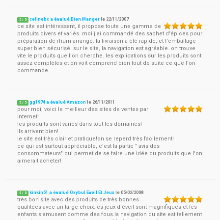
celinebc a évalué Bien Manger
le
22/11/2007
5
/
5
ce site est intéressant, il propose toute une gamme de
produits divers et variés. moi j'ai commandé des sachet d'épices pour
préparation de rhum arrangé. la livraison a été rapide, et l'emballage
super bien sécurisé. sur le site, la navigation est agréable. on trouve
vite le produits que l'on cherche. les explications sur les produits sont
assez complètes et on voit comprend bien tout de suite ce que l'on
commande.
gg1974 a évalué Amazon
le
26/11/2011
5
/
5
pour moi, voici le meilleur des sites de ventes par
internet!
les produits sont variés dans tout les domaines!
ils arrivent bien!
le site est très clair et pratique!on se reperd très facilement!
ce qui est surtout appréciable, c'est la partie " avis des
consommateurs" qui permet de se faire une idée du produits que l'on
aimerait acheter!
kinkin51 a évalué Oxybul Eveil Et Jeux
le
05/02/2008
5
/
5
très bon site avec des produits de très bonnes
qualitées avec un large choix.les jeux d'éveil sont magnifiques et les
enfants s'amusent comme des fous.la navigation du site est tellement