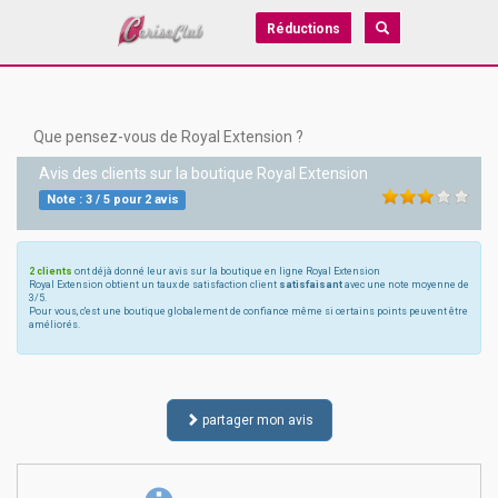
Réductions
Que pensez-vous de Royal Extension ?
Avis des clients sur la boutique
Royal Extension
Note :
3
/
5
pour
2
avis
2 clients
ont déjà donné leur avis sur la boutique en ligne Royal Extension
Royal Extension obtient un taux de satisfaction client
satisfaisant
avec une note moyenne de
3/5.
Pour vous, c'est une boutique globalement de confiance même si certains points peuvent être
améliorés.
partager mon avis