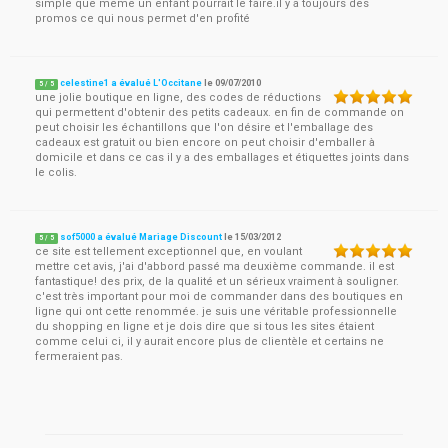
simple que meme un enfant pourrait le faire.il y a toujours des
promos ce qui nous permet d'en profité
celestine1 a évalué L'Occitane
le
09/07/2010
5
/
5
une jolie boutique en ligne, des codes de réductions
qui permettent d'obtenir des petits cadeaux. en fin de commande on
peut choisir les échantillons que l'on désire et l'emballage des
cadeaux est gratuit ou bien encore on peut choisir d'emballer à
domicile et dans ce cas il y a des emballages et étiquettes joints dans
le colis.
sof5000 a évalué Mariage Discount
le
15/03/2012
5
/
5
ce site est tellement exceptionnel que, en voulant
mettre cet avis, j'ai d'abbord passé ma deuxième commande. il est
fantastique! des prix, de la qualité et un sérieux vraiment à souligner.
c'est très important pour moi de commander dans des boutiques en
ligne qui ont cette renommée. je suis une véritable professionnelle
du shopping en ligne et je dois dire que si tous les sites étaient
comme celui ci, il y aurait encore plus de clientèle et certains ne
fermeraient pas.