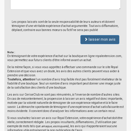
Les propos laissés sont de la seule responsabilité de leurs auteurs et doivent
témoigner d'une véritable expérience d'achat argumentée. Tout avis diffamatoire,
déplacé, contraire aux bonnes moeurs ou fictif ne sera pas publié
laisser mon avis
Note :
En témoignant de votre expérience d'achat sur la boutique en ligne royalextension.com,
vous permettez aux futurs clients d'être informé avant un achat.
De la même façon, si vous vous apprêtez à effectuer une commande sur le site Royal
Extension et que vous avez un doute, les avis des autres clients peuvent vous aider à
prendre une décision.
Toutefois, attention !
un nombre d'avis trop faible n'est pas forcément révélateur de la
fiabilité d'une boutique. Seul un nombre d'avis important peut donner une image juste
de la satisfaction des clients d'une boutique.
Les avis sur CeriseClub ne sont pas rémunérés, à l'inverse de nombre d'autres sites.
En cas de mécontentement, la propension à laisser un avis négatif est donc importante,
motivée par la volonté naturelle de témoigner de son expérience négative et à le faire
savoir. La démarche spontanée de témoigner d'une expérience d'achat satisfaisante est
moins évidente. Il convient donc d'analyser les informations avec un certain recul.
Si vous souhaitez laisser un avis sur Royal Extension, votre expérience d'achat doit être
réelle, correctement rédigée. Les propos insultants, diffamatoires, (l'utilisation par
exemple de mots tels que
arnaque
,
escroquerie
), les avis qui n'apporteraient aucune
information utile entraîneront la non publication de l'avis.