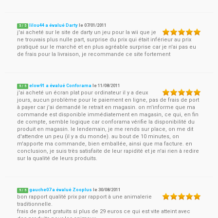
lilou44 a évalué Darty
le
07/01/2011
5
/
5
j'ai acheté sur le site de darty un jeu pour la wii que je
ne trouvais plus nulle part, surprise du prix qui était inférieur au prix
pratiqué sur le marché et en plus agréable surprise car je n'ai pas eu
de frais pour la livraison, je recommande ce site fortement
elow91 a évalué Conforama
le
11/08/2011
5
/
5
j'ai acheté un écran plat pour ordinateur il y a deux
jours, aucun problème pour le paiement en ligne, pas de frais de port
à payer car j'ai demandé le retrait en magasin. on m'informe que ma
commande est disponible immédiatement en magasin, ce qui, en fin
de compte, semble logique car conforama vérifie la disponibilité du
produit en magasin. le lendemain, je me rends sur place, on me dit
d'attendre un peu (il y a du monde). au bout de 10 minutes, on
m'apporte ma commande, bien emballée, ainsi que ma facture. en
conclusion, je suis très satisfaite de leur rapidité et je n'ai rien à redire
sur la qualité de leurs produits.
gauche07 a évalué Zooplus
le
30/08/2011
5
/
5
bon rapport qualité prix par rapport à une animalerie
traditionnelle.
frais de paort gratuits si plus de 29 euros ce qui est vite atteint avec