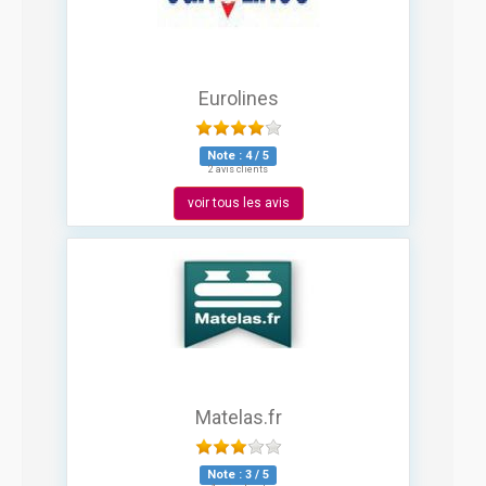
Eurolines
Note :
4
/
5
2 avis clients
voir tous les avis
Matelas.fr
Note :
3
/
5