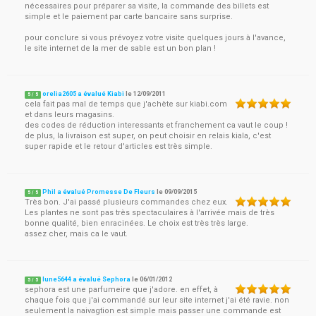
nécessaires pour préparer sa visite, la commande des billets est
simple et le paiement par carte bancaire sans surprise.
pour conclure si vous prévoyez votre visite quelques jours à l'avance,
le site internet de la mer de sable est un bon plan !
orelia2605 a évalué Kiabi
le
12/09/2011
5
/
5
cela fait pas mal de temps que j'achète sur kiabi.com
et dans leurs magasins.
des codes de réduction interessants et franchement ca vaut le coup !
de plus, la livraison est super, on peut choisir en relais kiala, c'est
super rapide et le retour d'articles est très simple.
Phil a évalué Promesse De Fleurs
le
09/09/2015
5
/
5
Très bon. J'ai passé plusieurs commandes chez eux.
Les plantes ne sont pas très spectaculaires à l'arrivée mais de très
bonne qualité, bien enracinées. Le choix est très très large.
assez cher, mais ca le vaut.
lune5644 a évalué Sephora
le
06/01/2012
5
/
5
sephora est une parfumeire que j'adore. en effet, à
chaque fois que j'ai commandé sur leur site internet j'ai été ravie. non
seulement la naivagtion est simple mais passer une commande est