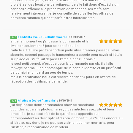
propose des séjours, des vols seuls, des nuits d'hôtels, des
croisières, des locations de voitures... ce site fait donc d'expédia un
partenaire efficace à la préparation de vacances. les tarifs sont
relativement intéressant et je conseille de surveiller les offres de
dernières minutes qui sont parfois très intéressantes.
bandit08 a évalué RueDuCommerce
le
16/10/2007
5
/
5
entre le moment ou j'ai passé la commande et la
livraison seulement 5 jous se sont écoulés.
l'article a été livré par transporteur particulier, premier passage j'étais
absente, second passage le transporteur a appelé pour savoir si j'étais
sur place ou s'il fallait déposer l'article chez un voisin.
le seul petit bémol, c'est que pour la commande par cb, il a fallu
renvoyé par mail une photocopie de la carte d'identité et un justificatif
de domicile, on perd un peu de temps.
mais la commande nous est reservé pendant 4 jours en attente de
réception des justificatifs demandé.
kristina a évalué Pixmania
le
10/10/2011
5
/
5
j'ai déjà passé deux commandes chez ce marchand
pour des appareils photos. j'ai reçu ces articles assez vite et bien
emballés. je suis satisfait de la qualité des appareils qui
correspondent au descriptif et du prix compétitif. je n'ai pas encore eu
affaire au sav donc je ne peu pas vraiment donner mon avis. pour
l'instant je recommande ce vendeur.