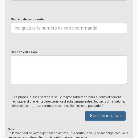
Numéro de commande
Donnez votre avis
Les propos laissés sont de la seule responsabilité de leurs auteurs et doivent
témoigner d'une véritable expérience d'achat argumentée. Tout avis diffamatoire,
déplacé, contraire aux bonnes moeurs ou fictif ne sera pas publié
laisser mon avis
Note :
En témoignant de votre expérience d'achat sur la boutique en ligne sodezign.com, vous
permettez aux futurs clients d'être informé avant un achat.