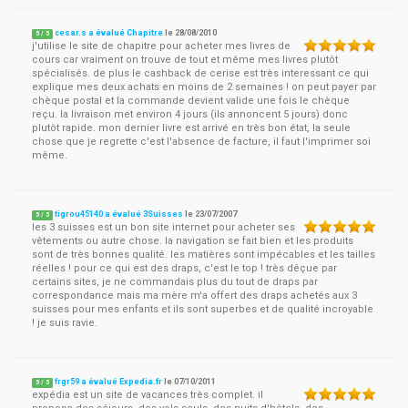
cesar.s a évalué Chapitre
le
28/08/2010
5
/
5
j'utilise le site de chapitre pour acheter mes livres de
cours car vraiment on trouve de tout et même mes livres plutôt
spécialisés. de plus le cashback de cerise est très interessant ce qui
explique mes deux achats en moins de 2 semaines ! on peut payer par
chèque postal et la commande devient valide une fois le chèque
reçu. la livraison met environ 4 jours (ils annoncent 5 jours) donc
plutôt rapide. mon dernier livre est arrivé en très bon état, la seule
chose que je regrette c'est l'absence de facture, il faut l'imprimer soi
même.
tigrou45140 a évalué 3Suisses
le
23/07/2007
5
/
5
les 3 suisses est un bon site internet pour acheter ses
vêtements ou autre chose. la navigation se fait bien et les produits
sont de très bonnes qualité. les matières sont impécables et les tailles
réelles ! pour ce qui est des draps, c'est le top ! très déçue par
certains sites, je ne commandais plus du tout de draps par
correspondance mais ma mère m'a offert des draps achetés aux 3
suisses pour mes enfants et ils sont superbes et de qualité incroyable
! je suis ravie.
frgr59 a évalué Expedia.fr
le
07/10/2011
5
/
5
expédia est un site de vacances très complet. il