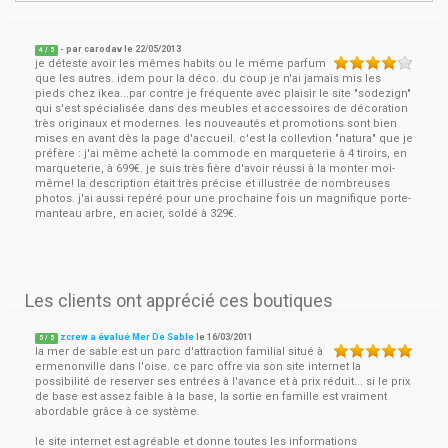
- par
carodav
le
22/05/2013
4
/ 5
je déteste avoir les mêmes habits ou le même parfum
que les autres. idem pour la déco. du coup je n'ai jamais mis les
pieds chez ikea...par contre je fréquente avec plaisir le site "sodezign"
qui s'est spécialisée dans des meubles et accessoires de décoration
très originaux et modernes. les nouveautés et promotions sont bien
mises en avant dès la page d'accueil. c'est la collevtion "natura" que je
préfère : j'ai même acheté la commode en marqueterie à 4 tiroirs, en
marqueterie, à 699€. je suis très fière d'avoir réussi à la monter moi-
même! la description était très précise et illustrée de nombreuses
photos. j'ai aussi repéré pour une prochaine fois un magnifique porte-
manteau arbre, en acier, soldé à 329€.
Les clients ont apprécié ces boutiques
zcrew a évalué Mer De Sable
le
16/03/2011
5
/
5
la mer de sable est un parc d'attraction familial situé à
ermenonville dans l'oise. ce parc offre via son site internet la
possibilité de reserver ses entrées à l'avance et à prix réduit... si le prix
de base est assez faible à la base, la sortie en famille est vraiment
abordable grâce à ce système.
le site internet est agréable et donne toutes les informations