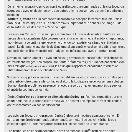
De la même façon, si vous vous apprêtez à effectuer une commande sur le site Sodezign
et que vous avez un doute, les avis des autres clients peuvent vous aider à prendre une
décision.
Toutefois, attention !
un nombre d'avis trop faible n'est pas forcément révélateur de la
fiabilité d'une boutique. Seul un nombre d'avis important peut donner une image juste
de la satisfaction des clients d'une boutique.
Les avis sur CeriseClub ne sont pas rémunérés, à l'inverse de nombre d'autres sites.
En cas de mécontentement, la propension à laisser un avis négatif est donc importante,
motivée par la volonté naturelle de témoigner de son expérience négative et à le faire
savoir. La démarche spontanée de témoigner d'une expérience d'achat satisfaisante est
moins évidente. Il convient donc d'analyser les informations avec un certain recul.
Si vous souhaitez laisser un avis sur Sodezign, votre expérience d'achat doit être réelle,
correctement rédigée. Les propos insultants, diffamatoires, (l'utilisation par exemple de
mots tels que
arnaque
,
escroquerie
), les avis qui n'apporteraient aucune information
utile entraîneront la non publication de l'avis.
Si vous vous apprêtez à laisser un avis négatif sur Sodezign parce que vous n'êtes pas
satisfait de votre commande, contactez d'abord la boutique afin de trouver une solution.
Bon nombre de problèmes peuvent en effet être résolus directement auprès du service
client de la boutique concernée.
CeriseClub
n'est pas le service client du site Sodezign
. Pour toute question sur une
commande, seule la boutique est apte à vous apporter une réponse et c'est elle seule qui
doit être contactée via son service client.
Les avis sur Sodezign figurant sur CeriseClub ont été modérés avant publication. En
outre, un numéro de commande est demandé, permettant de pouvoir vérifier le cas
échéant auprès du commerçant concerné l'existence réelle de la commande.
Les boutiques en ligne disposent d'un droit de réponse. Il suffit pour cela de nous