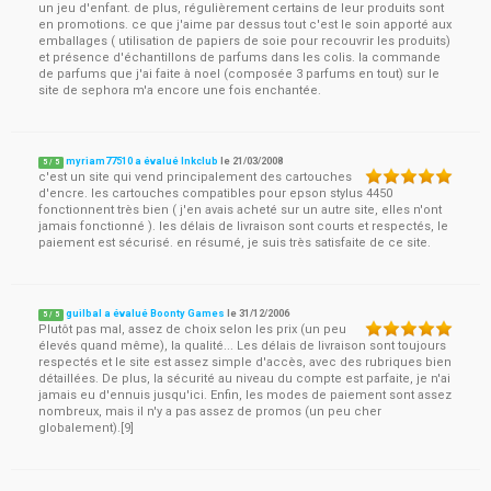
un jeu d'enfant. de plus, régulièrement certains de leur produits sont
en promotions. ce que j'aime par dessus tout c'est le soin apporté aux
emballages ( utilisation de papiers de soie pour recouvrir les produits)
et présence d'échantillons de parfums dans les colis. la commande
de parfums que j'ai faite à noel (composée 3 parfums en tout) sur le
site de sephora m'a encore une fois enchantée.
myriam77510 a évalué Inkclub
le
21/03/2008
5
/
5
c'est un site qui vend principalement des cartouches
d'encre. les cartouches compatibles pour epson stylus 4450
fonctionnent très bien ( j'en avais acheté sur un autre site, elles n'ont
jamais fonctionné ). les délais de livraison sont courts et respectés, le
paiement est sécurisé. en résumé, je suis très satisfaite de ce site.
guilbal a évalué Boonty Games
le
31/12/2006
5
/
5
Plutôt pas mal, assez de choix selon les prix (un peu
élevés quand même), la qualité... Les délais de livraison sont toujours
respectés et le site est assez simple d'accès, avec des rubriques bien
détaillées. De plus, la sécurité au niveau du compte est parfaite, je n'ai
jamais eu d'ennuis jusqu'ici. Enfin, les modes de paiement sont assez
nombreux, mais il n'y a pas assez de promos (un peu cher
globalement).[9]