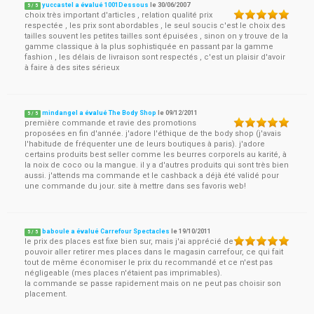
yuccastel a évalué 1001Dessous
le
30/06/2007
5
/
5
choix très important d'articles , relation qualité prix
respectée , les prix sont abordables , le seul soucis c'est le choix des
tailles souvent les petites tailles sont épuisées , sinon on y trouve de la
gamme classique à la plus sophistiquée en passant par la gamme
fashion , les délais de livraison sont respectés , c'est un plaisir d'avoir
à faire à des sites sérieux
mindangel a évalué The Body Shop
le
09/12/2011
5
/
5
première commande et ravie des promotions
proposées en fin d'année. j'adore l'éthique de the body shop (j'avais
l'habitude de fréquenter une de leurs boutiques à paris). j'adore
certains produits best seller comme les beurres corporels au karité, à
la noix de coco ou la mangue. il y a d'autres produits qui sont très bien
aussi. j'attends ma commande et le cashback a déjà été validé pour
une commande du jour. site à mettre dans ses favoris web!
baboule a évalué Carrefour Spectacles
le
19/10/2011
5
/
5
le prix des places est fixe bien sur, mais j'ai apprécié de
pouvoir aller retirer mes places dans le magasin carrefour, ce qui fait
tout de même économiser le prix du recommandé et ce n'est pas
négligeable (mes places n'étaient pas imprimables).
la commande se passe rapidement mais on ne peut pas choisir son
placement.