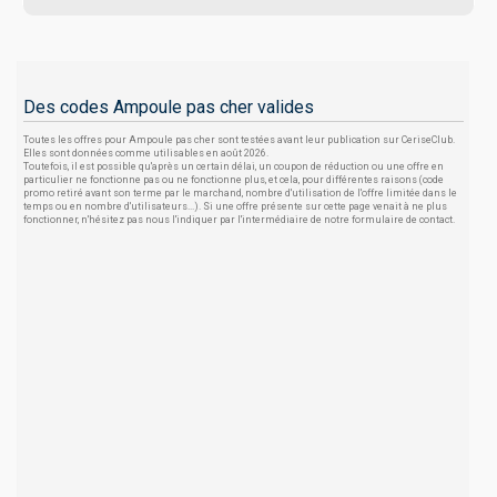
Des codes Ampoule pas cher valides
Toutes les offres pour Ampoule pas cher sont testées avant leur publication sur CeriseClub.
Elles sont données comme utilisables en août 2026.
Toutefois, il est possible qu'après un certain délai, un coupon de réduction ou une offre en
particulier ne fonctionne pas ou ne fonctionne plus, et cela, pour différentes raisons (code
promo retiré avant son terme par le marchand, nombre d'utilisation de l'offre limitée dans le
temps ou en nombre d'utilisateurs...). Si une offre présente sur cette page venait à ne plus
fonctionner, n'hésitez pas nous l'indiquer par l'intermédiaire de notre formulaire de contact.