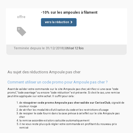
-10% sur les ampoules à filament
offre
vers la réduction
Terminée depuis le 31/12/2018
| Utilisé 12 fois
Au sujet des réductions Ampoule pas cher
Comment utiliser un code promo pour Ampoule pas cher ?
Avant de valider votre commande sur le site Ampoule pas cher, vérifiez si une case "code
promo", "code avantage" ou encore "code réduction" est présente. Si c'est le cas, une remise
peut être appliquée sur votre achat. Il suffit pour cela :
de
récupérer code promo Ampoule pas cher valide sur CeriseClub
, signalé de
couleur rouge
de vérifier les modalités d'utilisation du code et les restrictions d'usage
de recopier le code fourni dans la case prévue à cet effet sur le site Ampoule pas
cher
la remise accordée est alors calculée automatiquement
il ne vous reste plus qu'à régler votre commande en profitant du nouveau prix
remisé