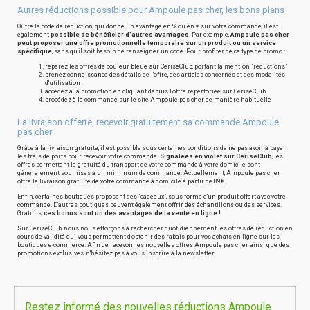
Autres réductions possible pour Ampoule pas cher, les bons plans
Outre le code de réduction, qui donne un avantage en % ou en € sur votre commande, il est
également
possible de bénéficier d'autres avantages
. Par exemple,
Ampoule pas cher
peut proposer une offre promotionnelle temporaire sur un produit ou un service
spécifique
, sans qu'il soit besoin de renseigner un code. Pour profiter de ce type de promo :
repérez les offres de couleur bleue sur CeriseClub, portant la mention "réductions"
prenez connaissance des détails de l'offre, des articles concernés et des modalités
d'utilisation
accédez à la promotion en cliquant depuis l'offre répertoriée sur CeriseClub
procédez à la commande sur le site Ampoule pas cher de manière habituelle
La livraison offerte, recevoir gratuitement sa commande Ampoule
pas cher
Grâce à la livraison gratuite, il est possible sous certaines conditions de ne pas avoir à payer
les frais de ports pour recevoir votre commande.
Signalées en violet sur CeriseClub
, les
offres permettant la gratuité du transport de votre commande à votre domicile sont
généralement soumises à un minimum de commande. Actuellement, Ampoule pas cher
offre la livraison gratuite de votre commande à domicile à partir de 89€.
Enfin, certaines boutiques proposent des "cadeaux", sous forme d'un produit offert avec votre
commande. D'autres boutiques peuvent également offrir des échantillons ou des services.
Gratuits,
ces bonus sont un des avantages de la vente en ligne !
Sur CeriseClub, nous nous efforçons à rechercher quotidiennement les offres de réduction en
cours de validité qui vous permettent d'obtenir des rabais pour vos achats en ligne sur les
boutiques e-commerce. Afin de recevoir les nouvelles offres Ampoule pas cher ainsi que des
promotions exclusives, n'hésitez pas à vous inscrire à la newsletter.
Restez informé des nouvelles réductions Ampoule