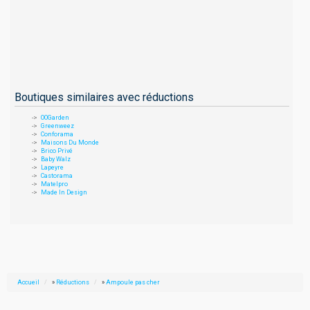
Boutiques similaires avec réductions
OOGarden
Greenweez
Conforama
Maisons Du Monde
Brico Privé
Baby Walz
Lapeyre
Castorama
Matelpro
Made In Design
Accueil
»
Réductions
»
Ampoule pas cher