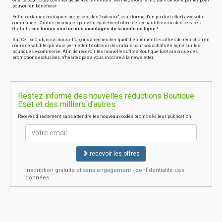
offerte pour toute commande de 49€ minimum. Vérifiez alors le montant de votre panier pour
pouvoir en bénéficier.
Enfin, certaines boutiques proposent des "cadeaux", sous forme d'un produit offert avec votre
commande. D'autres boutiques peuvent également offrir des échantillons ou des services.
Gratuits,
ces bonus sont un des avantages de la vente en ligne !
Sur CeriseClub, nous nous efforçons à rechercher quotidiennement les offres de réduction en
cours de validité qui vous permettent d'obtenir des rabais pour vos achats en ligne sur les
boutiques e-commerce. Afin de recevoir les nouvelles offres Boutique Eset ainsi que des
promotions exclusives, n'hésitez pas à vous inscrire à la newsletter.
Restez informé des nouvelles réductions Boutique
Eset et des milliers d'autres
Recevez directement sans attendre les nouveaux codes promo dès leur publication.
recevoir les offres
inscription gratuite et sans engagement - confidentialité des
données