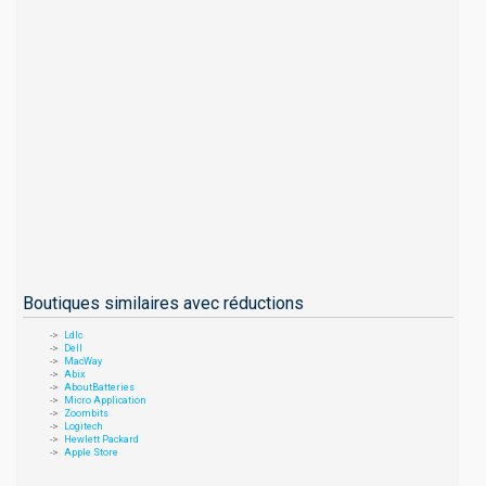
Boutiques similaires avec réductions
Ldlc
Dell
MacWay
Abix
AboutBatteries
Micro Application
Zoombits
Logitech
Hewlett Packard
Apple Store