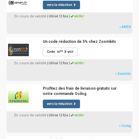
vers la réduction
En cours de validité
| Utilisé 12 fois
|
vérifié !
» AMEN
Un code réduction de 5% chez Zoombits
Code : in**
voir
En cours de validité
| Utilisé 12 fois
|
vérifié !
» Zoombits
Profitez des frais de livraison gratuits sur
votre commande Osilog
vers la réduction
En cours de validité
| Utilisé 12 fois
|
vérifié !
» Osilog