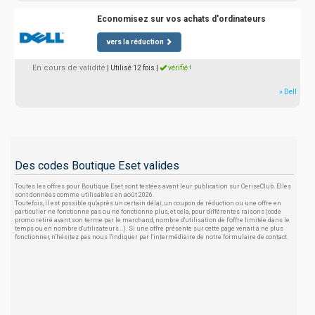
Economisez sur vos achats d'ordinateurs
vers la réduction
En cours de validité
| Utilisé 12 fois
|
vérifié !
» Dell
Des codes Boutique Eset valides
Toutes les offres pour Boutique Eset sont testées avant leur publication sur CeriseClub. Elles
sont données comme utilisables en août 2026.
Toutefois, il est possible qu'après un certain délai, un coupon de réduction ou une offre en
particulier ne fonctionne pas ou ne fonctionne plus, et cela, pour différentes raisons (code
promo retiré avant son terme par le marchand, nombre d'utilisation de l'offre limitée dans le
temps ou en nombre d'utilisateurs...). Si une offre présente sur cette page venait à ne plus
fonctionner, n'hésitez pas nous l'indiquer par l'intermédiaire de notre formulaire de contact.