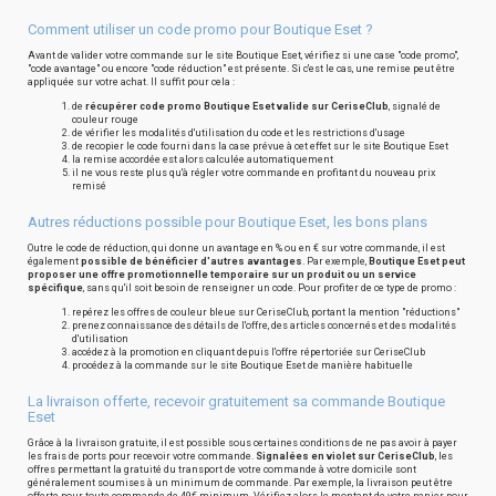
Comment utiliser un code promo pour Boutique Eset ?
Avant de valider votre commande sur le site Boutique Eset, vérifiez si une case "code promo",
"code avantage" ou encore "code réduction" est présente. Si c'est le cas, une remise peut être
appliquée sur votre achat. Il suffit pour cela :
de
récupérer code promo Boutique Eset valide sur CeriseClub
, signalé de
couleur rouge
de vérifier les modalités d'utilisation du code et les restrictions d'usage
de recopier le code fourni dans la case prévue à cet effet sur le site Boutique Eset
la remise accordée est alors calculée automatiquement
il ne vous reste plus qu'à régler votre commande en profitant du nouveau prix
remisé
Autres réductions possible pour Boutique Eset, les bons plans
Outre le code de réduction, qui donne un avantage en % ou en € sur votre commande, il est
également
possible de bénéficier d'autres avantages
. Par exemple,
Boutique Eset peut
proposer une offre promotionnelle temporaire sur un produit ou un service
spécifique
, sans qu'il soit besoin de renseigner un code. Pour profiter de ce type de promo :
repérez les offres de couleur bleue sur CeriseClub, portant la mention "réductions"
prenez connaissance des détails de l'offre, des articles concernés et des modalités
d'utilisation
accédez à la promotion en cliquant depuis l'offre répertoriée sur CeriseClub
procédez à la commande sur le site Boutique Eset de manière habituelle
La livraison offerte, recevoir gratuitement sa commande Boutique
Eset
Grâce à la livraison gratuite, il est possible sous certaines conditions de ne pas avoir à payer
les frais de ports pour recevoir votre commande.
Signalées en violet sur CeriseClub
, les
offres permettant la gratuité du transport de votre commande à votre domicile sont
généralement soumises à un minimum de commande. Par exemple, la livraison peut être