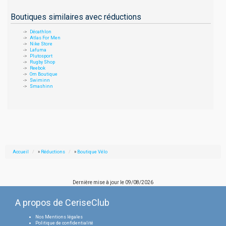
Boutiques similaires avec réductions
Décathlon
Atlas For Men
Nike Store
Lafuma
Plutosport
Rugby Shop
Reebok
Om Boutique
Swiminn
Smashinn
Accueil
»
Réductions
»
Boutique Vélo
Dernière mise à jour le
09/08/2026
A propos de CeriseClub
Nos Mentions légales
Politique de confidentialité