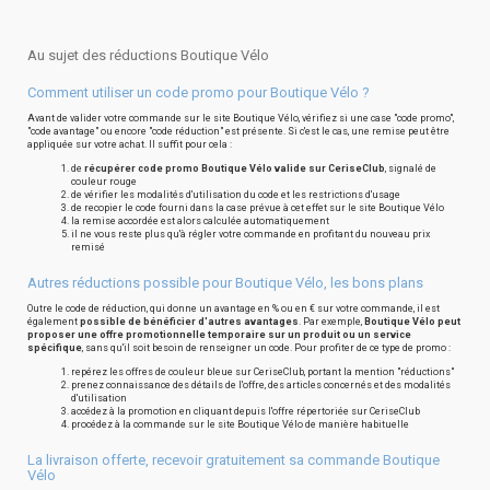
Au sujet des réductions Boutique Vélo
Comment utiliser un code promo pour Boutique Vélo ?
Avant de valider votre commande sur le site Boutique Vélo, vérifiez si une case "code promo",
"code avantage" ou encore "code réduction" est présente. Si c'est le cas, une remise peut être
appliquée sur votre achat. Il suffit pour cela :
de
récupérer code promo Boutique Vélo valide sur CeriseClub
, signalé de
couleur rouge
de vérifier les modalités d'utilisation du code et les restrictions d'usage
de recopier le code fourni dans la case prévue à cet effet sur le site Boutique Vélo
la remise accordée est alors calculée automatiquement
il ne vous reste plus qu'à régler votre commande en profitant du nouveau prix
remisé
Autres réductions possible pour Boutique Vélo, les bons plans
Outre le code de réduction, qui donne un avantage en % ou en € sur votre commande, il est
également
possible de bénéficier d'autres avantages
. Par exemple,
Boutique Vélo peut
proposer une offre promotionnelle temporaire sur un produit ou un service
spécifique
, sans qu'il soit besoin de renseigner un code. Pour profiter de ce type de promo :
repérez les offres de couleur bleue sur CeriseClub, portant la mention "réductions"
prenez connaissance des détails de l'offre, des articles concernés et des modalités
d'utilisation
accédez à la promotion en cliquant depuis l'offre répertoriée sur CeriseClub
procédez à la commande sur le site Boutique Vélo de manière habituelle
La livraison offerte, recevoir gratuitement sa commande Boutique
Vélo