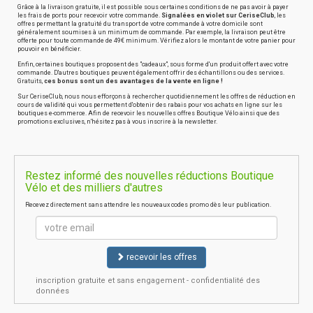
Grâce à la livraison gratuite, il est possible sous certaines conditions de ne pas avoir à payer
les frais de ports pour recevoir votre commande.
Signalées en violet sur CeriseClub
, les
offres permettant la gratuité du transport de votre commande à votre domicile sont
généralement soumises à un minimum de commande. Par exemple, la livraison peut être
offerte pour toute commande de 49€ minimum. Vérifiez alors le montant de votre panier pour
pouvoir en bénéficier.
Enfin, certaines boutiques proposent des "cadeaux", sous forme d'un produit offert avec votre
commande. D'autres boutiques peuvent également offrir des échantillons ou des services.
Gratuits,
ces bonus sont un des avantages de la vente en ligne !
Sur CeriseClub, nous nous efforçons à rechercher quotidiennement les offres de réduction en
cours de validité qui vous permettent d'obtenir des rabais pour vos achats en ligne sur les
boutiques e-commerce. Afin de recevoir les nouvelles offres Boutique Vélo ainsi que des
promotions exclusives, n'hésitez pas à vous inscrire à la newsletter.
Restez informé des nouvelles réductions Boutique
Vélo et des milliers d'autres
Recevez directement sans attendre les nouveaux codes promo dès leur publication.
recevoir les offres
inscription gratuite et sans engagement - confidentialité des
données