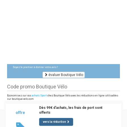
Soyez le premier à donner votre avis !
évaluer Boutique Vélo
Code promo Boutique Vélo
Economisez sur vos
achats Sport
chez Boutique Vélo avec les réductions en ligne utilisables
sur boutique-velo.com
Dès 99€ d'achats, les frais de port sont
offre
offerts
vers la réduction