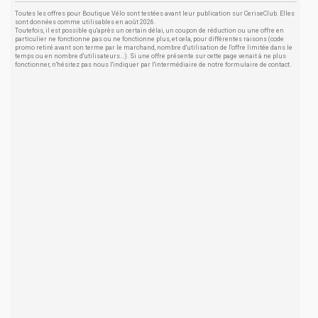
Toutes les offres pour Boutique Vélo sont testées avant leur publication sur CeriseClub. Elles
sont données comme utilisables en août 2026.
Toutefois, il est possible qu'après un certain délai, un coupon de réduction ou une offre en
particulier ne fonctionne pas ou ne fonctionne plus, et cela, pour différentes raisons (code
promo retiré avant son terme par le marchand, nombre d'utilisation de l'offre limitée dans le
temps ou en nombre d'utilisateurs...). Si une offre présente sur cette page venait à ne plus
fonctionner, n'hésitez pas nous l'indiquer par l'intermédiaire de notre formulaire de contact.