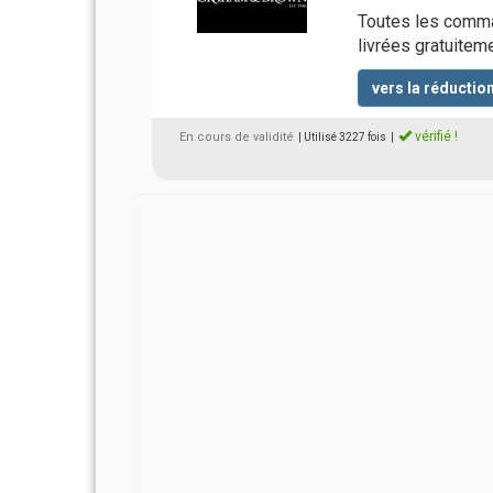
Toutes les comm
livrées gratuitem
vers la réductio
vérifié !
En cours de validité
| Utilisé 3227 fois
|