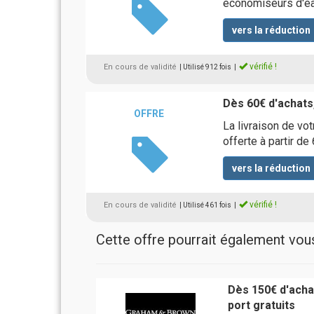
économiseurs d'ea
vers la réduction
vérifié !
En cours de validité
| Utilisé 912 fois
|
Dès 60€ d'achats,
OFFRE
La livraison de vo
offerte à partir 
vers la réduction
vérifié !
En cours de validité
| Utilisé 461 fois
|
Cette offre pourrait également vous 
Dès 150€ d'achat
port gratuits