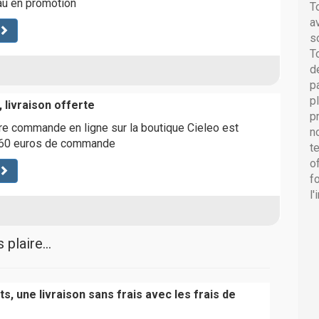
u en promotion
T
a
s
T
d
p
p
 livraison offerte
p
tre commande en ligne sur la boutique Cieleo est
n
de 60 euros de commande
t
o
f
l
plaire...
s, une livraison sans frais avec les frais de