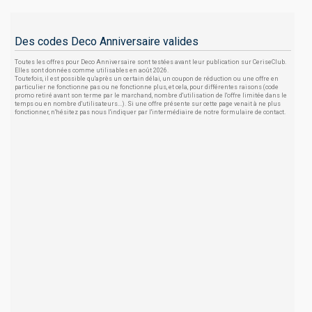
Des codes Deco Anniversaire valides
Toutes les offres pour Deco Anniversaire sont testées avant leur publication sur CeriseClub.
Elles sont données comme utilisables en août 2026.
Toutefois, il est possible qu'après un certain délai, un coupon de réduction ou une offre en
particulier ne fonctionne pas ou ne fonctionne plus, et cela, pour différentes raisons (code
promo retiré avant son terme par le marchand, nombre d'utilisation de l'offre limitée dans le
temps ou en nombre d'utilisateurs...). Si une offre présente sur cette page venait à ne plus
fonctionner, n'hésitez pas nous l'indiquer par l'intermédiaire de notre formulaire de contact.