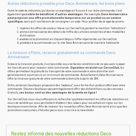
Autres réductions possible pour Deco Anniversaire, les bons plans
Outre le code de réduction, qui donne un avantage en % ou en € sur votre commande, il est
également
possible de bénéficier d'autres avantages
. Par exemple,
Deco Anniversaire
peut proposer une offre promotionnelle temporaire sur un produit ou un service
spécifique
, sans qu'il soit besoin de renseigner un code. Pour profiter de ce type de promo :
repérez les offres de couleur bleue sur CeriseClub, portant la mention "réductions"
prenez connaissance des détails de l'offre, des articles concernés et des modalités
d'utilisation
accédez à la promotion en cliquant depuis l'offre répertoriée sur CeriseClub
procédez à la commande sur le site Deco Anniversaire de manière habituelle
La livraison offerte, recevoir gratuitement sa commande Deco
Anniversaire
Grâce à la livraison gratuite, il est possible sous certaines conditions de ne pas avoir à payer
les frais de ports pour recevoir votre commande.
Signalées en violet sur CeriseClub
, les
offres permettant la gratuité du transport de votre commande à votre domicile sont
généralement soumises à un minimum de commande. Actuellement, Deco Anniversaire
offre la livraison gratuite de votre commande à domicile à partir de 50€.
Enfin, certaines boutiques proposent des "cadeaux", sous forme d'un produit offert avec votre
commande. D'autres boutiques peuvent également offrir des échantillons ou des services.
Gratuits,
ces bonus sont un des avantages de la vente en ligne !
Sur CeriseClub, nous nous efforçons à rechercher quotidiennement les offres de réduction en
cours de validité qui vous permettent d'obtenir des rabais pour vos achats en ligne sur les
boutiques e-commerce. Afin de recevoir les nouvelles offres Deco Anniversaire ainsi que des
promotions exclusives, n'hésitez pas à vous inscrire à la newsletter.
Restez informé des nouvelles réductions Deco