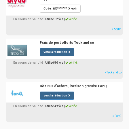
Code : WE*******
voir
En cours de validité
| Utilisé 62 fois
|
vérifié !
» Atylia
Frais de port offerts Teck and co
vers la réduction
En cours de validité
| Utilisé 86 fois
|
vérifié !
» Teck and co
Dès 50€ d'achats, livraison gratuite FonQ
vers la réduction
En cours de validité
| Utilisé 49 fois
|
vérifié !
» FonQ