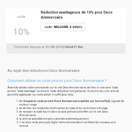
Réduction avantageuse de 10% pour Deco
code
Anniversaire
code :
WELCOME
détails
10%
Terminée depuis le 31/08/2018
| Utilisé 51 fois
Au sujet des réductions Deco Anniversaire
Comment utiliser un code promo pour Deco Anniversaire ?
Avant de valider votre commande sur le site Deco Anniversaire, vérifiez si une case "code
promo", "code avantage" ou encore "code réduction" est présente. Si c'est le cas, une remise
peut être appliquée sur votre achat. Il suffit pour cela :
de
récupérer code promo Deco Anniversaire valide sur CeriseClub
, signalé de
couleur rouge
de vérifier les modalités d'utilisation du code et les restrictions d'usage
de recopier le code fourni dans la case prévue à cet effet sur le site Deco
Anniversaire
la remise accordée est alors calculée automatiquement
il ne vous reste plus qu'à régler votre commande en profitant du nouveau prix
remisé