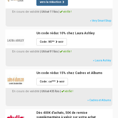
vers la réduction
En cours de validité
| Utilisé 11 fois
|
vérifié !
» Very Smart Shop
Un code réduc 10% chez Laura Ashley
Code : N5**
voir
En cours de validité
| Utilisé 91 fois
|
vérifié !
» Laura Ashley
Un code réduc 15% chez Cadres et Albums
Code : ca***
voir
En cours de validité
| Utilisé 435 fois
|
vérifié !
» Cadres et Albums
Dès 400€ d'achats, 50€ de remise
supplémentaire à valoir sur votre achat