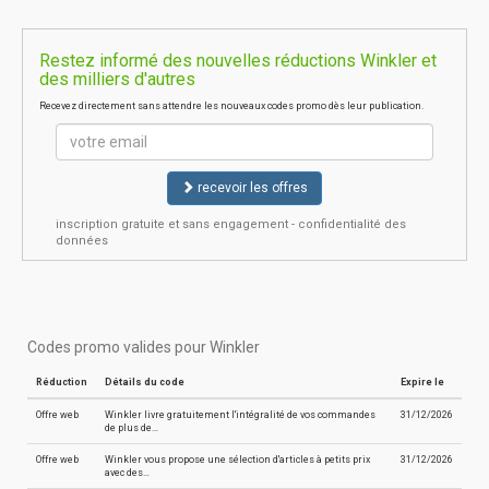
Restez informé des nouvelles réductions Winkler et
des milliers d'autres
Recevez directement sans attendre les nouveaux codes promo dès leur publication.
recevoir les offres
inscription gratuite et sans engagement - confidentialité des
données
Codes promo valides pour Winkler
Réduction
Détails du code
Expire le
Offre web
Winkler livre gratuitement l'intégralité de vos commandes
31/12/2026
de plus de…
Offre web
Winkler vous propose une sélection d'articles à petits prix
31/12/2026
avec des…