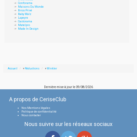
Conforama
Maisons Du Monde
Brico Privé
Baby Walz
Lapeyre
Castorama
Matelpro
Made In Design
Accueil
»
Réductions
»
Winkler
Dernière mise à jour le
09/08/2026
A propos de CeriseClub
Nos Mentions légales
Politique de confidentialité
Nous contacter
Nous suivre sur les réseaux sociaux