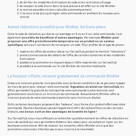
de vérifier les modalités d'utilisation du code et les restrictions d'usage
de recopier le code fourni dans la case prévue à cet effet sur le site Winkler
la remise accordée est alors calculée automatiquement
il ne vous reste plus qu'à régler votre commande en profitant du nouveau prix
remisé
Autres réductions possible pour Winkler, les bons plans
Outre le code de réduction, qui donne un avantage en % ou en € sur votre commande, il est
également
possible de bénéficier d'autres avantages
. Par exemple,
Winkler peut
proposer une offre promotionnelle temporaire sur un produit ou un service
spécifique
, sans qu'il soit besoin de renseigner un code. Pour profiter de ce type de promo :
repérez les offres de couleur bleue sur CeriseClub, portant la mention "réductions"
prenez connaissance des détails de l'offre, des articles concernés et des modalités
d'utilisation
accédez à la promotion en cliquant depuis l'offre répertoriée sur CeriseClub
procédez à la commande sur le site Winkler de manière habituelle
La livraison offerte, recevoir gratuitement sa commande Winkler
Grâce à la livraison gratuite, il est possible sous certaines conditions de ne pas avoir à payer
les frais de ports pour recevoir votre commande.
Signalées en violet sur CeriseClub
, les
offres permettant la gratuité du transport de votre commande à votre domicile sont
généralement soumises à un minimum de commande. Actuellement, Winkler offre la
livraison gratuite de votre commande à domicile sans minimum d'achat
Enfin, certaines boutiques proposent des "cadeaux", sous forme d'un produit offert avec votre
commande. D'autres boutiques peuvent également offrir des échantillons ou des services.
Gratuits,
ces bonus sont un des avantages de la vente en ligne !
Sur CeriseClub, nous nous efforçons à rechercher quotidiennement les offres de réduction en
cours de validité qui vous permettent d'obtenir des rabais pour vos achats en ligne sur les
boutiques e-commerce. Afin de recevoir les nouvelles offres Winkler ainsi que des
promotions exclusives, n'hésitez pas à vous inscrire à la newsletter.