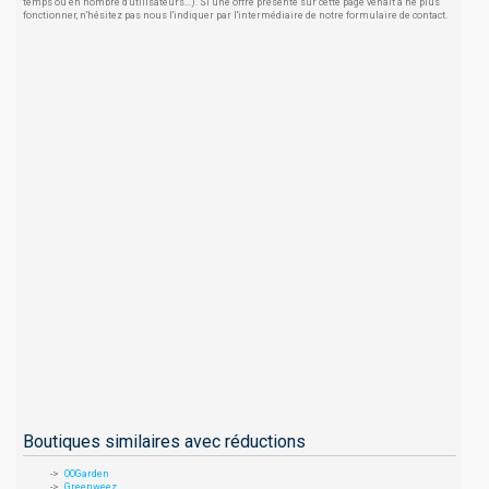
temps ou en nombre d'utilisateurs...). Si une offre présente sur cette page venait à ne plus
fonctionner, n'hésitez pas nous l'indiquer par l'intermédiaire de notre formulaire de contact.
Boutiques similaires avec réductions
OOGarden
Greenweez