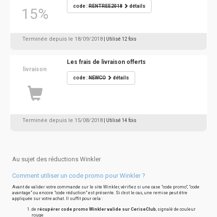
code :
RENTREE2018
détails
15%
Terminée depuis le 18/09/2018
| Utilisé 12 fois
Les frais de livraison offerts
livraison
code :
NEWCO
détails
Terminée depuis le 15/08/2018
| Utilisé 14 fois
Au sujet des réductions Winkler
Comment utiliser un code promo pour Winkler ?
Avant de valider votre commande sur le site Winkler, vérifiez si une case "code promo", "code
avantage" ou encore "code réduction" est présente. Si c'est le cas, une remise peut être
appliquée sur votre achat. Il suffit pour cela :
de
récupérer code promo Winkler valide sur CeriseClub
, signalé de couleur
rouge