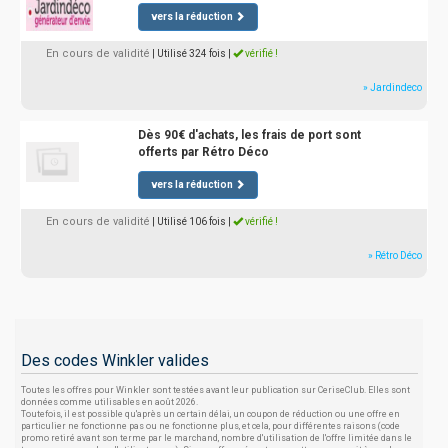
vers la réduction
En cours de validité
| Utilisé 324 fois
|
vérifié !
» Jardindeco
Dès 90€ d'achats, les frais de port sont
offerts par Rétro Déco
vers la réduction
En cours de validité
| Utilisé 106 fois
|
vérifié !
» Rétro Déco
Des codes Winkler valides
Toutes les offres pour Winkler sont testées avant leur publication sur CeriseClub. Elles sont
données comme utilisables en août 2026.
Toutefois, il est possible qu'après un certain délai, un coupon de réduction ou une offre en
particulier ne fonctionne pas ou ne fonctionne plus, et cela, pour différentes raisons (code
promo retiré avant son terme par le marchand, nombre d'utilisation de l'offre limitée dans le