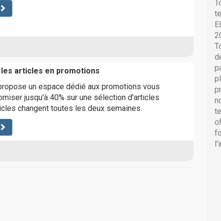
T
t
E
2
T
d
p
 les articles en promotions
p
propose un espace dédié aux promotions vous
p
miser jusqu'à 40% sur une sélection d'articles
n
ticles changent toutes les deux semaines.
t
o
f
l