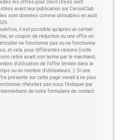
outes les offres pour Devil Dress sont
estées avant leur publication sur CeriseClub.
lles sont données comme utilisables en août
026.
outefois, il est possible qu'après un certain
élai, un coupon de réduction ou une offre en
articulier ne fonctionne pas ou ne fonctionne
lus, et cela, pour différentes raisons (code
romo retiré avant son terme par le marchand,
ombre d'utilisation de l'offre limitée dans le
emps ou en nombre d'utilisateurs...). Si une
ffre présente sur cette page venait à ne plus
onctionner, n'hésitez pas nous l'indiquer par
'intermédiaire de notre formulaire de contact.