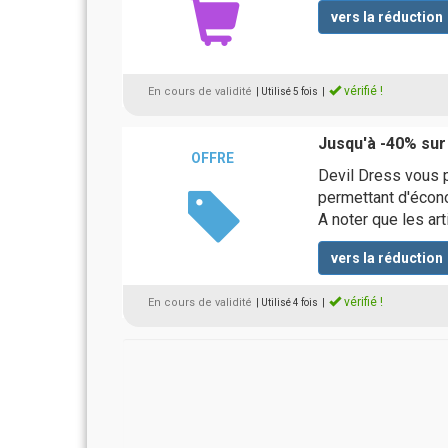
vers la réduction
vérifié !
En cours de validité
| Utilisé 5 fois
|
Jusqu'à -40% sur
OFFRE
Devil Dress vous 
permettant d'écono
A noter que les ar
vers la réduction
vérifié !
En cours de validité
| Utilisé 4 fois
|