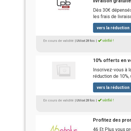
livraison gratui
Dès 30€ dépensés
les frais de livrais
vers la réduction
vérifié !
En cours de validité
| Utilisé 28 fois
|
10% offerts en vo
Inscrivez-vous à l
réduction de 10%, u
vers la réduction
vérifié !
En cours de validité
| Utilisé 28 fois
|
Profitez des pro
46 Et Plus vous pr