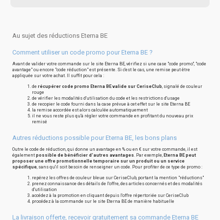
Au sujet des réductions Eterna BE
Comment utiliser un code promo pour Eterna BE ?
Avant de valider votre commande sur le site Eterna BE, vérifiez si une case "code promo", "code
avantage" ou encore "code réduction" est présente. Si c'est le cas, une remise peut être
appliquée sur votre achat. Il suffit pour cela :
de
récupérer code promo Eterna BE valide sur CeriseClub
, signalé de couleur
rouge
de vérifier les modalités d'utilisation du code et les restrictions d'usage
de recopier le code fourni dans la case prévue à cet effet sur le site Eterna BE
la remise accordée est alors calculée automatiquement
il ne vous reste plus qu'à régler votre commande en profitant du nouveau prix
remisé
Autres réductions possible pour Eterna BE, les bons plans
Outre le code de réduction, qui donne un avantage en % ou en € sur votre commande, il est
également
possible de bénéficier d'autres avantages
. Par exemple,
Eterna BE peut
proposer une offre promotionnelle temporaire sur un produit ou un service
spécifique
, sans qu'il soit besoin de renseigner un code. Pour profiter de ce type de promo :
repérez les offres de couleur bleue sur CeriseClub, portant la mention "réductions"
prenez connaissance des détails de l'offre, des articles concernés et des modalités
d'utilisation
accédez à la promotion en cliquant depuis l'offre répertoriée sur CeriseClub
procédez à la commande sur le site Eterna BE de manière habituelle
La livraison offerte, recevoir gratuitement sa commande Eterna BE