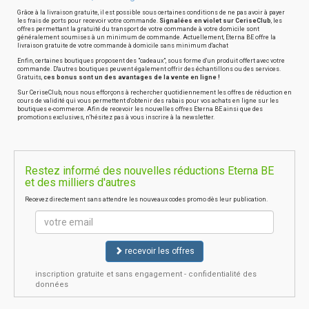
Grâce à la livraison gratuite, il est possible sous certaines conditions de ne pas avoir à payer
les frais de ports pour recevoir votre commande.
Signalées en violet sur CeriseClub
, les
offres permettant la gratuité du transport de votre commande à votre domicile sont
généralement soumises à un minimum de commande. Actuellement, Eterna BE offre la
livraison gratuite de votre commande à domicile sans minimum d'achat
Enfin, certaines boutiques proposent des "cadeaux", sous forme d'un produit offert avec votre
commande. D'autres boutiques peuvent également offrir des échantillons ou des services.
Gratuits,
ces bonus sont un des avantages de la vente en ligne !
Sur CeriseClub, nous nous efforçons à rechercher quotidiennement les offres de réduction en
cours de validité qui vous permettent d'obtenir des rabais pour vos achats en ligne sur les
boutiques e-commerce. Afin de recevoir les nouvelles offres Eterna BE ainsi que des
promotions exclusives, n'hésitez pas à vous inscrire à la newsletter.
Restez informé des nouvelles réductions Eterna BE
et des milliers d'autres
Recevez directement sans attendre les nouveaux codes promo dès leur publication.
recevoir les offres
inscription gratuite et sans engagement - confidentialité des
données