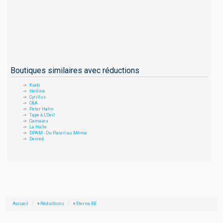
Boutiques similaires avec réductions
Kiabi
Helline
Cyrillus
C&A
Peter Hahn
Tape à L'Oeil
Camaieu
La Halle
DPAM - Du Pareil au Même
Devred
Accueil
»
Réductions
»
Eterna BE