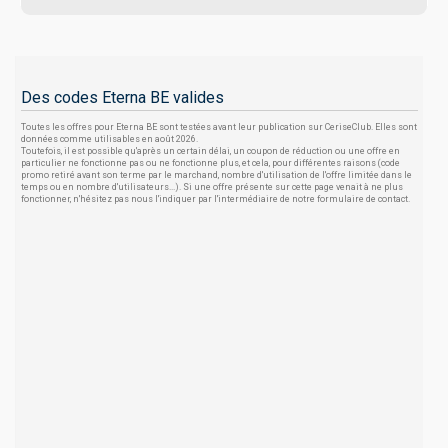
Des codes Eterna BE valides
Toutes les offres pour Eterna BE sont testées avant leur publication sur CeriseClub. Elles sont
données comme utilisables en août 2026.
Toutefois, il est possible qu'après un certain délai, un coupon de réduction ou une offre en
particulier ne fonctionne pas ou ne fonctionne plus, et cela, pour différentes raisons (code
promo retiré avant son terme par le marchand, nombre d'utilisation de l'offre limitée dans le
temps ou en nombre d'utilisateurs...). Si une offre présente sur cette page venait à ne plus
fonctionner, n'hésitez pas nous l'indiquer par l'intermédiaire de notre formulaire de contact.