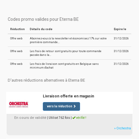
Codes promo valides pour Eterna BE
Réduction
Détails du code
Expire le
Offre web
Abonnez-vous à la newsletter et économisez 17% sur votre
31/12/2026
première commande…
Offre web
Les frais de retour sont gratuits pour toute commande
31/12/2026
passée dans la…
Offre web
Les frais de livraison sont gratuits en Belgique sans
31/12/2026
minimum d'achat
D'autres réductions alternatives à Eterna BE
Livraison offerte en magasin
vers la réduction
En cours de validité
| Utilisé 762 fois
|
vérifié !
» Orchestra