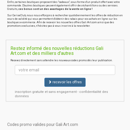
Enfin, certaines boutiques proposent des "cadeaux", sous forme d'un produit offert avec votre
commande. D'autres boutiques peuvent également offrir des échantillons ou des services.
Gratuits,
ces bonus sont un des avantages de la vente en ligne !
Sur CeriseClub, nous nous efforçons à rechercher quotidiennement les offres de réduction en
cours de validité qui vous permettent d'obtenir des rabais pour vos achats en ligne sur les
boutiques e-commerce. Afin de recevoir les nouvelles offres Gali Art.com ainsi que des
promotions exclusives, n'hésitez pas à vous inscrire à la newsletter.
Restez informé des nouvelles réductions Gali
Art.com et des milliers d'autres
Recevez directement sans attendre les nouveaux codes promo dès leur publication.
recevoir les offres
inscription gratuite et sans engagement - confidentialité des
données
Codes promo valides pour Gali Art.com