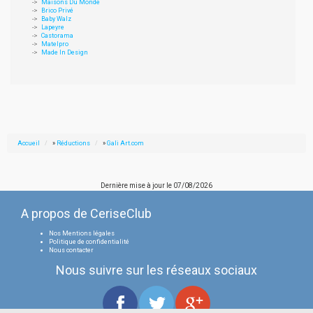
Maisons Du Monde
Brico Privé
Baby Walz
Lapeyre
Castorama
Matelpro
Made In Design
Accueil
»
Réductions
»
Gali Art.com
Dernière mise à jour le
07/08/2026
A propos de CeriseClub
Nos Mentions légales
Politique de confidentialité
Nous contacter
Nous suivre sur les réseaux sociaux