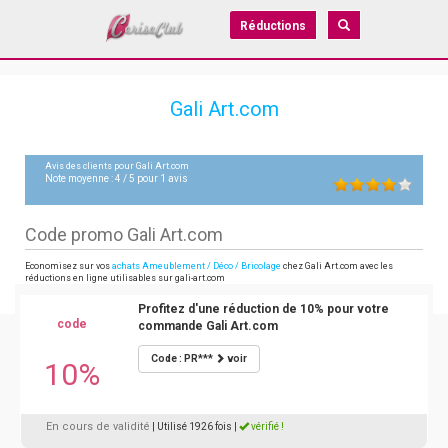
Réductions
Gali Art.com
Avis des clients pour
Gali Art.com
Note moyenne :
4
/
5
pour
1
avis
Code promo Gali Art.com
Economisez sur vos
achats Ameublement / Déco / Bricolage
chez Gali Art.com avec les
réductions en ligne utilisables sur gali-art.com
Profitez d'une réduction de 10% pour votre
code
commande Gali Art.com
Code : PR***
voir
10%
En cours de validité
| Utilisé 1926 fois
|
vérifié !