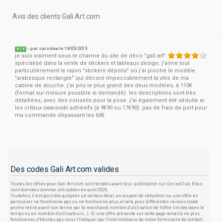
Avis des clients Gali Art.com
- par
carodav
le 16/05/2013
4
/
5
je suis vraiment sous le charme du site de déco "gali art"
spécialisé dans la vente de stickers et tableaux design. j'aime tout
particulièrement le rayon "stickers dépolis" où j'ai pioché le modèle
"arabesque rectangle" qui décore impeccablement la vitre de ma
cabine de douche. j'ai pris le plus grand des deux modèles, à 110€
(format sur mesure possible si demandé). les descriptions sont très
détaillées, avec des conseils pour la pose. j'ai également été séduite ar
les critaux swarovski adhésifs (à 9€90 ou 17€90). pas de frais de port pour
ma commande dépassant les 60€.
Des codes Gali Art.com valides
Toutes les offres pour Gali Art.com sont testées avant leur publication sur CeriseClub. Elles
sont données comme utilisables en août 2026.
Toutefois, il est possible qu'après un certain délai, un coupon de réduction ou une offre en
particulier ne fonctionne pas ou ne fonctionne plus, et cela, pour différentes raisons (code
promo retiré avant son terme par le marchand, nombre d'utilisation de l'offre limitée dans le
temps ou en nombre d'utilisateurs...). Si une offre présente sur cette page venait à ne plus
fonctionner, n'hésitez pas nous l'indiquer par l'intermédiaire de notre formulaire de contact.