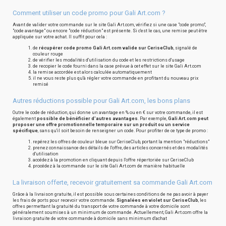
Comment utiliser un code promo pour Gali Art.com ?
Avant de valider votre commande sur le site Gali Art.com, vérifiez si une case "code promo",
"code avantage" ou encore "code réduction" est présente. Si c'est le cas, une remise peut être
appliquée sur votre achat. Il suffit pour cela :
de
récupérer code promo Gali Art.com valide sur CeriseClub
, signalé de
couleur rouge
de vérifier les modalités d'utilisation du code et les restrictions d'usage
de recopier le code fourni dans la case prévue à cet effet sur le site Gali Art.com
la remise accordée est alors calculée automatiquement
il ne vous reste plus qu'à régler votre commande en profitant du nouveau prix
remisé
Autres réductions possible pour Gali Art.com, les bons plans
Outre le code de réduction, qui donne un avantage en % ou en € sur votre commande, il est
également
possible de bénéficier d'autres avantages
. Par exemple,
Gali Art.com peut
proposer une offre promotionnelle temporaire sur un produit ou un service
spécifique
, sans qu'il soit besoin de renseigner un code. Pour profiter de ce type de promo :
repérez les offres de couleur bleue sur CeriseClub, portant la mention "réductions"
prenez connaissance des détails de l'offre, des articles concernés et des modalités
d'utilisation
accédez à la promotion en cliquant depuis l'offre répertoriée sur CeriseClub
procédez à la commande sur le site Gali Art.com de manière habituelle
La livraison offerte, recevoir gratuitement sa commande Gali Art.com
Grâce à la livraison gratuite, il est possible sous certaines conditions de ne pas avoir à payer
les frais de ports pour recevoir votre commande.
Signalées en violet sur CeriseClub
, les
offres permettant la gratuité du transport de votre commande à votre domicile sont
généralement soumises à un minimum de commande. Actuellement, Gali Art.com offre la
livraison gratuite de votre commande à domicile sans minimum d'achat