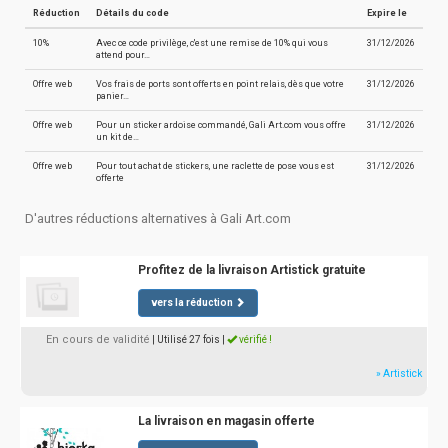
Réduction
Détails du code
Expire le
10%
Avec ce code privilège, c'est une remise de 10% qui vous
31/12/2026
attend pour…
Offre web
Vos frais de ports sont offerts en point relais, dès que votre
31/12/2026
panier…
Offre web
Pour un sticker ardoise commandé, Gali Art.com vous offre
31/12/2026
un kit de…
Offre web
Pour tout achat de stickers, une raclette de pose vous est
31/12/2026
offerte
D'autres réductions alternatives à Gali Art.com
Profitez de la livraison Artistick gratuite
vers la réduction
En cours de validité
| Utilisé 27 fois
|
vérifié !
» Artistick
La livraison en magasin offerte