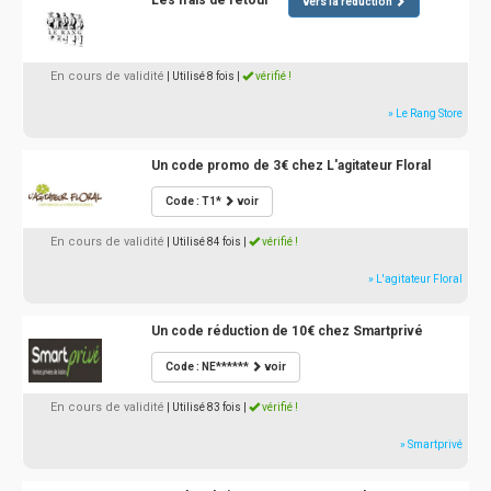
Les frais de retour
vers la réduction
En cours de validité
| Utilisé 8 fois
|
vérifié !
» Le Rang Store
Un code promo de 3€ chez L'agitateur Floral
Code : T1*
voir
En cours de validité
| Utilisé 84 fois
|
vérifié !
» L'agitateur Floral
Un code réduction de 10€ chez Smartprivé
Code : NE******
voir
En cours de validité
| Utilisé 83 fois
|
vérifié !
» Smartprivé