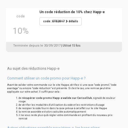
Un code réduction de 10% chez Happ-e
code
code :
ETE2017
détails
10%
Terminée depuis le 30/09/2017
| Utilisé 15 fois
Au sujet des réductions Happ-e
Comment utiliser un code promo pour Happ-e ?
Avant de valider votre commande sur le site Happ-e, vérifiez si une case "code promo", "code
avantage" ou encore "code réduction" est présente. Si c'est le cas, une remise peut être
appliquée sur votre achat. Il suffit pour cela :
de
récupérer code promo Happ-e valide sur CeriseClub
, signalé de couleur
rouge
de vérifier les modalités d'utilisation du code et les restrictions d'usage
de recopier le code fourni dans la case prévue à cet effet sur le site Happ-e
la remise accordée est alors calculée automatiquement
il ne vous reste plus qu'à régler votre commande en profitant du nouveau prix
remisé
Autres réductions possible pour Happ-e, les bons plans