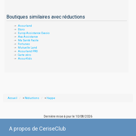
Boutiques similaires avec réductions
Assurland
Etoro
Europ Assistance Evasio
Axa Assistance
Ma Santé Facile
Fortuneo
Mutuelle Land
Assurland PRO
Carte zéro
AssurKids
Accueil
»
Réductions
»
Happ-e
Dernière mise à jour le
10/08/2026
A propos de CeriseClub