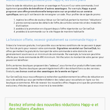
Outre le code de réduction, qui donne un avantage en % ou en € sur votre commande, il est
également
possible de bénéficier d'autres avantages
. Par exemple,
Happ-e peut
proposer une offre promotionnelle temporaire sur un produit ou un service
spécifique
, sans qu'il soit besoin de renseigner un code. Pour profiter de ce type de promo :
repérez les offres de couleur bleue sur CeriseClub, portant la mention "réductions"
prenez connaissance des détails de l'offre, des articles concernés et des modalités
d'utilisation
accédez à la promotion en cliquant depuis l'offre répertoriée sur CeriseClub
procédez à la commande sur le site Happ-e de manière habituelle
La livraison offerte, recevoir gratuitement sa commande Happ-e
Grâce à la livraison gratuite, il est possible sous certaines conditions de ne pas avoir à payer
les frais de ports pour recevoir votre commande.
Signalées en violet sur CeriseClub
, les
offres permettant la gratuité du transport de votre commande à votre domicile sont
généralement soumises à un minimum de commande. Par exemple, la livraison peut être
offerte pour toute commande de 49€ minimum. Vérifiez alors le montant de votre panier pour
pouvoir en bénéficier.
Enfin, certaines boutiques proposent des "cadeaux", sous forme d'un produit offert avec votre
commande. D'autres boutiques peuvent également offrir des échantillons ou des services.
Gratuits,
ces bonus sont un des avantages de la vente en ligne !
Sur CeriseClub, nous nous efforçons à rechercher quotidiennement les offres de réduction en
cours de validité qui vous permettent d'obtenir des rabais pour vos achats en ligne sur les
boutiques e-commerce. Afin de recevoir les nouvelles offres Happ-e ainsi que des promotions
exclusives, n'hésitez pas à vous inscrire à la newsletter.
Restez informé des nouvelles réductions Happ-e et
des milliers d'autres