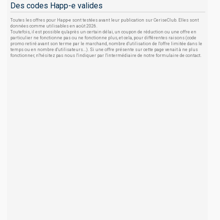
Des codes Happ-e valides
Toutes les offres pour Happ-e sont testées avant leur publication sur CeriseClub. Elles sont
données comme utilisables en août 2026.
Toutefois, il est possible qu'après un certain délai, un coupon de réduction ou une offre en
particulier ne fonctionne pas ou ne fonctionne plus, et cela, pour différentes raisons (code
promo retiré avant son terme par le marchand, nombre d'utilisation de l'offre limitée dans le
temps ou en nombre d'utilisateurs...). Si une offre présente sur cette page venait à ne plus
fonctionner, n'hésitez pas nous l'indiquer par l'intermédiaire de notre formulaire de contact.