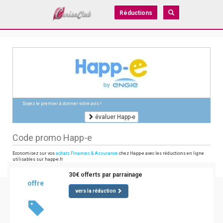
Réductions
Soyez le premier à donner votre avis !
évaluer Happ-e
Code promo Happ-e
Economisez sur vos
achats Finances & Assurance
chez Happ-e avec les réductions en ligne
utilisables sur happ-e.fr
30€ offerts par parrainage
offre
vers la réduction