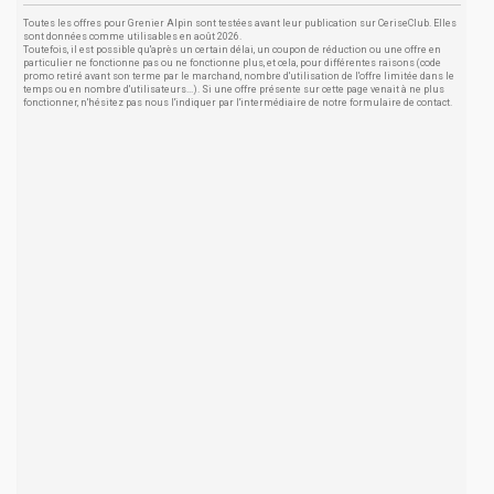
Toutes les offres pour Grenier Alpin sont testées avant leur publication sur CeriseClub. Elles
sont données comme utilisables en août 2026.
Toutefois, il est possible qu'après un certain délai, un coupon de réduction ou une offre en
particulier ne fonctionne pas ou ne fonctionne plus, et cela, pour différentes raisons (code
promo retiré avant son terme par le marchand, nombre d'utilisation de l'offre limitée dans le
temps ou en nombre d'utilisateurs...). Si une offre présente sur cette page venait à ne plus
fonctionner, n'hésitez pas nous l'indiquer par l'intermédiaire de notre formulaire de contact.