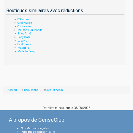
Boutiques similaires avec réductions
OOGarden
Greenweez
Conforama
Maisons Du Monde
Brico Privé
Baby Walz
Lapeyre
Castorama
Matelpro
Made In Design
Accueil
»
Réductions
»
Grenier Alpin
Dernière mise à jour le
08/08/2026
A propos de CeriseClub
Nos Mentions légales
Politique de confidentialité