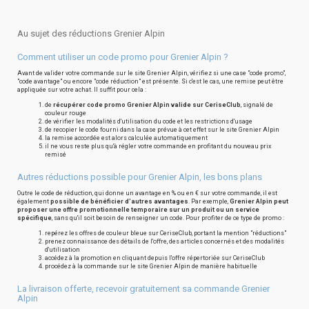
Au sujet des réductions Grenier Alpin
Comment utiliser un code promo pour Grenier Alpin ?
Avant de valider votre commande sur le site Grenier Alpin, vérifiez si une case "code promo",
"code avantage" ou encore "code réduction" est présente. Si c'est le cas, une remise peut être
appliquée sur votre achat. Il suffit pour cela :
de
récupérer code promo Grenier Alpin valide sur CeriseClub
, signalé de
couleur rouge
de vérifier les modalités d'utilisation du code et les restrictions d'usage
de recopier le code fourni dans la case prévue à cet effet sur le site Grenier Alpin
la remise accordée est alors calculée automatiquement
il ne vous reste plus qu'à régler votre commande en profitant du nouveau prix
remisé
Autres réductions possible pour Grenier Alpin, les bons plans
Outre le code de réduction, qui donne un avantage en % ou en € sur votre commande, il est
également
possible de bénéficier d'autres avantages
. Par exemple,
Grenier Alpin peut
proposer une offre promotionnelle temporaire sur un produit ou un service
spécifique
, sans qu'il soit besoin de renseigner un code. Pour profiter de ce type de promo :
repérez les offres de couleur bleue sur CeriseClub, portant la mention "réductions"
prenez connaissance des détails de l'offre, des articles concernés et des modalités
d'utilisation
accédez à la promotion en cliquant depuis l'offre répertoriée sur CeriseClub
procédez à la commande sur le site Grenier Alpin de manière habituelle
La livraison offerte, recevoir gratuitement sa commande Grenier
Alpin