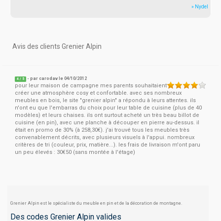
» Nydel
Avis des clients Grenier Alpin
- par
carodav
le 04/10/2012
4
/
5
pour leur maison de campagne mes parents souhaitaient
créer une atmosphère cosy et confortable. avec ses nombreux
meubles en bois, le site "grenier alpin" a répondu à leurs attentes. ils
n'ont eu que l'embarras du choix pour leur table de cuisine (plus de 40
modèles) et leurs chaises. ils ont surtout acheté un très beau billot de
cuisine (en pin), avec une planche à découper en pierre au-dessus. il
était en promo de 30% (à 258,30€). j'ai trouvé tous les meubles très
convenablement décrits, avec plusieurs visuels à l'appui. nombreux
critères de tri (couleur, prix, matière...). les frais de livraison m'ont paru
un peu élevés : 30€50 (sans montée à l'étage)
Grenier Alpin est le spécialiste du meuble en pin et de la décoration de montagne.
Des codes Grenier Alpin valides