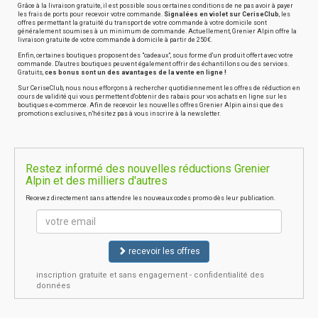
Grâce à la livraison gratuite, il est possible sous certaines conditions de ne pas avoir à payer
les frais de ports pour recevoir votre commande.
Signalées en violet sur CeriseClub
, les
offres permettant la gratuité du transport de votre commande à votre domicile sont
généralement soumises à un minimum de commande. Actuellement, Grenier Alpin offre la
livraison gratuite de votre commande à domicile à partir de 250€.
Enfin, certaines boutiques proposent des "cadeaux", sous forme d'un produit offert avec votre
commande. D'autres boutiques peuvent également offrir des échantillons ou des services.
Gratuits,
ces bonus sont un des avantages de la vente en ligne !
Sur CeriseClub, nous nous efforçons à rechercher quotidiennement les offres de réduction en
cours de validité qui vous permettent d'obtenir des rabais pour vos achats en ligne sur les
boutiques e-commerce. Afin de recevoir les nouvelles offres Grenier Alpin ainsi que des
promotions exclusives, n'hésitez pas à vous inscrire à la newsletter.
Restez informé des nouvelles réductions Grenier
Alpin et des milliers d'autres
Recevez directement sans attendre les nouveaux codes promo dès leur publication.
recevoir les offres
inscription gratuite et sans engagement - confidentialité des
données