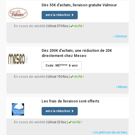
Dès 55€ d'achats, livraison gratuite Valmour
vers la réduction
En cours de validité
| Utilisé 370 fois
|
vérifié !
» Valmour
Dès 200€ d'achats, une réduction de 20€
directement chez Meseo
Code : ME*****
voir
En cours de validité
| Utilisé 190 fois
|
vérifié !
» Meseo
Les frais de livraison sont offerts
vers la réduction
En cours de validité
| Utilisé 25 fois
|
vérifié !
» Un petit coin de ciel bleu