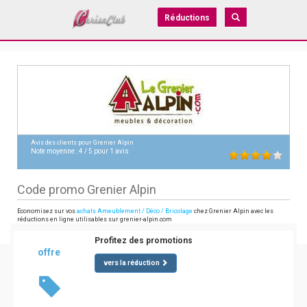
Réductions
Avis des clients pour
Grenier Alpin
Note moyenne :
4
/
5
pour
1
avis
Code promo Grenier Alpin
Economisez sur vos
achats Ameublement / Déco / Bricolage
chez Grenier Alpin avec les
réductions en ligne utilisables sur grenier-alpin.com
Profitez des promotions
offre
vers la réduction