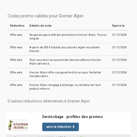
Codes promo valides pour Grenier Alpin
Réduction
Détails du code
Expire le
Offre web
Ne passez pas à côté des promotions Grenier Alpin. Tout au
31/12/2026
long de…
Offre web
A partir de 300 € d’achat, vous pouvez régler vos achats
31/12/2026
Grenier…
Offre web
Pour vous tenir au courant des bonnes affaires Grenier
31/12/2026
Alpin, pensez à…
Offre web
Grenier Alpin offre une garantie d'un an pour l'achat de
31/12/2026
meubles dans…
Offre web
Grenier Alpin s'engage à échanger ou rembourser tout
31/12/2026
produit retourn…
D'autres réductions alternatives à Grenier Alpin
Destockage : profitez des promos
vers la réduction