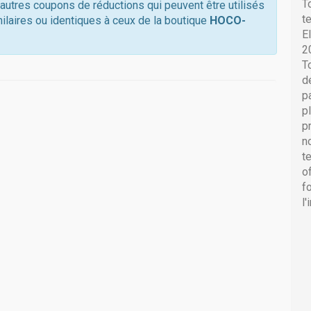
T
0 autres coupons de réductions qui peuvent être utilisés
t
ilaires ou identiques à ceux de la boutique
HOCO-
E
2
T
d
p
p
p
n
t
o
f
l