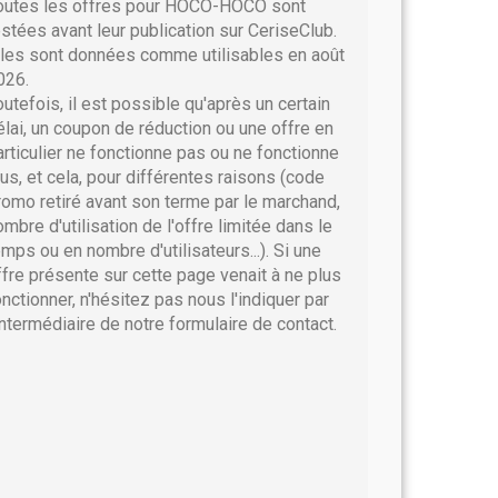
outes les offres pour HOCO-HOCO sont
estées avant leur publication sur CeriseClub.
lles sont données comme utilisables en août
026.
outefois, il est possible qu'après un certain
élai, un coupon de réduction ou une offre en
articulier ne fonctionne pas ou ne fonctionne
lus, et cela, pour différentes raisons (code
romo retiré avant son terme par le marchand,
ombre d'utilisation de l'offre limitée dans le
emps ou en nombre d'utilisateurs...). Si une
ffre présente sur cette page venait à ne plus
onctionner, n'hésitez pas nous l'indiquer par
'intermédiaire de notre formulaire de contact.