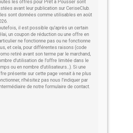
outes les offres pour Prêt à Pousser sont
estées avant leur publication sur CeriseClub.
lles sont données comme utilisables en août
026.
outefois, il est possible qu'après un certain
élai, un coupon de réduction ou une offre en
articulier ne fonctionne pas ou ne fonctionne
lus, et cela, pour différentes raisons (code
romo retiré avant son terme par le marchand,
ombre d'utilisation de l'offre limitée dans le
emps ou en nombre d'utilisateurs...). Si une
ffre présente sur cette page venait à ne plus
onctionner, n'hésitez pas nous l'indiquer par
'intermédiaire de notre formulaire de contact.