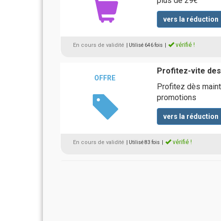
plus de 29€
vers la réduction
vérifié !
En cours de validité
| Utilisé 646 fois
|
Profitez-vite de
OFFRE
Profitez dès maint
promotions
vers la réduction
vérifié !
En cours de validité
| Utilisé 83 fois
|