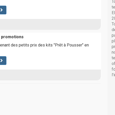
T
t
E
2
T
d
p
s promotions
p
enant des petits prix des kits "Prêt à Pousser" en
p
n
t
o
f
l