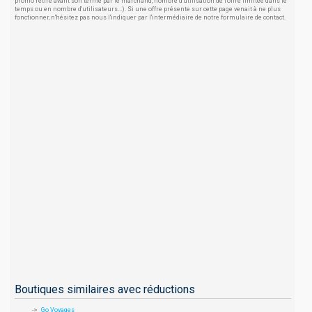
promo retiré avant son terme par le marchand, nombre d'utilisation de l'offre limitée dans le
temps ou en nombre d'utilisateurs...). Si une offre présente sur cette page venait à ne plus
fonctionner, n'hésitez pas nous l'indiquer par l'intermédiaire de notre formulaire de contact.
Boutiques similaires avec réductions
Go Voyages