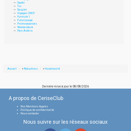
Opodo
Tui
EasyJet
Voyages SNCF
Formule 1
Futuroscope
Promovacances
Weekendesk
Parc Astérix
Accueil
»
Réductions
»
Hostelworld
Dernière mise à jour le
08/08/2026
A propos de CeriseClub
Nos Mentions légales
Politique de confidentialité
Nous contacter
Nous suivre sur les réseaux sociaux