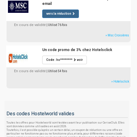
email
vers la réduction
En cours de validité
| Utilisé 76 fois
» Msc Croisières
Un code promo de 3% chez Hotelsclick
Code : ho********
voir
En cours de validité
| Utilisé 54 fois
» Hotelsclick
Des codes Hostelworld valides
Toutes les offres pour Hostelworld sont testées avant leur publication sur CeriseClub. Elles
sont données comme utilisables en août 2026.
Toutefois, il est possible qu'après un certain délai, un coupon de réduction ou une offre en
particulier ne fonctionne pas ou ne fonctionne plus, et cela, pour différentes raisons (code