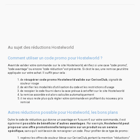
Au sujet des réductions Hostelworld
Comment utiliser un code promo pour Hostelworld ?
Avant de valider votre commande sur le site Hostelworld, vérifiez si une case "code promo",
"code avantage" ou encore "code réduction" est présente. Si c'est le cas, une remise peut être
appliquée sur votre achat. Il suffit pour cela :
de
récupérer code promo Hostelworld valide sur CeriseClub
, signalé de
couleur rouge
de vérifier les modalités d'utilisation du code et les restrictions d'usage
de recopier le code fourni dans la case prévue à cet effet sur le site Hostelworld
la remise accordée est alors calculée automatiquement
il ne vous reste plus qu'à régler votre commande en profitant du nouveau prix
remisé
Autres réductions possible pour Hostelworld, les bons plans
Outre le code de réduction, qui donne un avantage en % ou en € sur votre commande, il est
également
possible de bénéficier d'autres avantages
. Par exemple,
Hostelworld peut
proposer une offre promotionnelle temporaire sur un produit ou un service
spécifique
, sans qu'il soit besoin de renseigner un code. Pour profiter de ce type de promo :
repérez les offres de couleur bleue sur CeriseClub, portant la mention "réductions"