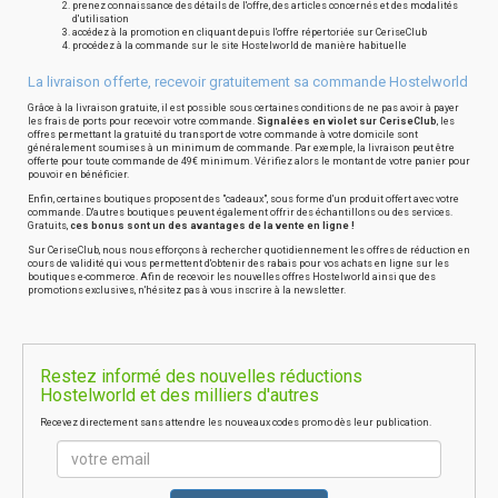
prenez connaissance des détails de l'offre, des articles concernés et des modalités
d'utilisation
accédez à la promotion en cliquant depuis l'offre répertoriée sur CeriseClub
procédez à la commande sur le site Hostelworld de manière habituelle
La livraison offerte, recevoir gratuitement sa commande Hostelworld
Grâce à la livraison gratuite, il est possible sous certaines conditions de ne pas avoir à payer
les frais de ports pour recevoir votre commande.
Signalées en violet sur CeriseClub
, les
offres permettant la gratuité du transport de votre commande à votre domicile sont
généralement soumises à un minimum de commande. Par exemple, la livraison peut être
offerte pour toute commande de 49€ minimum. Vérifiez alors le montant de votre panier pour
pouvoir en bénéficier.
Enfin, certaines boutiques proposent des "cadeaux", sous forme d'un produit offert avec votre
commande. D'autres boutiques peuvent également offrir des échantillons ou des services.
Gratuits,
ces bonus sont un des avantages de la vente en ligne !
Sur CeriseClub, nous nous efforçons à rechercher quotidiennement les offres de réduction en
cours de validité qui vous permettent d'obtenir des rabais pour vos achats en ligne sur les
boutiques e-commerce. Afin de recevoir les nouvelles offres Hostelworld ainsi que des
promotions exclusives, n'hésitez pas à vous inscrire à la newsletter.
Restez informé des nouvelles réductions
Hostelworld et des milliers d'autres
Recevez directement sans attendre les nouveaux codes promo dès leur publication.