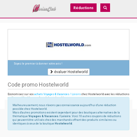
Réductions
Soyez le premier à donner votre avis !
évaluer Hostelworld
Code promo Hostelworld
Economisez sur vos
achats Voyages & Vacances / Loisirs
chez Hostelworld avec les réductions
en ligne utilisables sur french.hostelworld.com
Malheureusement, nous n'avons pas connaissance aujourd'hui d'une réduction
possible chez Hostelworld.
Mais d'autres promotions existent cependant pour des boutiques alternatives de la
thématique
Voyages & Vacances / Loisirs
. Voici 10 autres coupons de réductions
qui peuvent être utilisés chez des marchands offrant des produits similaires ou
identiques à ceux de la boutique
Hostelworld
.