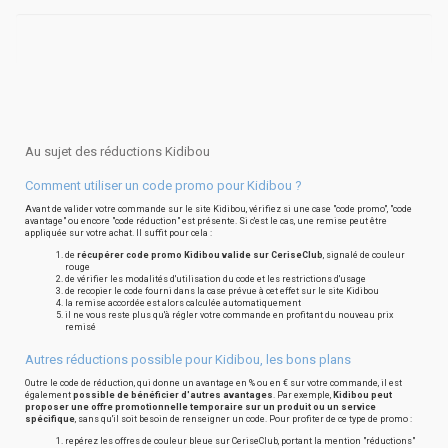
Au sujet des réductions Kidibou
Comment utiliser un code promo pour Kidibou ?
Avant de valider votre commande sur le site Kidibou, vérifiez si une case "code promo", "code
avantage" ou encore "code réduction" est présente. Si c'est le cas, une remise peut être
appliquée sur votre achat. Il suffit pour cela :
de
récupérer code promo Kidibou valide sur CeriseClub
, signalé de couleur
rouge
de vérifier les modalités d'utilisation du code et les restrictions d'usage
de recopier le code fourni dans la case prévue à cet effet sur le site Kidibou
la remise accordée est alors calculée automatiquement
il ne vous reste plus qu'à régler votre commande en profitant du nouveau prix
remisé
Autres réductions possible pour Kidibou, les bons plans
Outre le code de réduction, qui donne un avantage en % ou en € sur votre commande, il est
également
possible de bénéficier d'autres avantages
. Par exemple,
Kidibou peut
proposer une offre promotionnelle temporaire sur un produit ou un service
spécifique
, sans qu'il soit besoin de renseigner un code. Pour profiter de ce type de promo :
repérez les offres de couleur bleue sur CeriseClub, portant la mention "réductions"