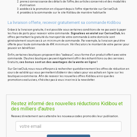
prenez connaissance des détails de l'offre, des articles concernés et des modalités
d'utilisation
accédez à la promotion en cliquant depuis l'offre répertoriée sur CeriseClub
procédez à la commande sur le site Kidibou de manière habituelle
La livraison offerte, recevoir gratuitement sa commande Kidibou
Grâce à la livraison gratuite, il est possible sous certaines conditions de ne pas avoir à payer
les frais de ports pour recevoir votre commande.
Signalées en violet sur CeriseClub
, les
offres permettant la gratuité du transport de votre commande à votre domicile sont
généralement soumises à un minimum de commande. Par exemple, la livraison peut être
offerte pour toute commande de 49€ minimum. Vérifiez alors le montant de votre panier pour
pouvoir en bénéficier.
Enfin, certaines boutiques proposent des "cadeaux", sous forme d'un produit offert avec votre
commande. D'autres boutiques peuvent également offrir des échantillons ou des services.
Gratuits,
ces bonus sont un des avantages de la vente en ligne !
Sur CeriseClub, nous nous efforçons à rechercher quotidiennement les offres de réduction en
cours de validité qui vous permettent d'obtenir des rabais pour vos achats en ligne sur les
boutiques e-commerce. Afin de recevoir les nouvelles offres Kidibou ainsi que des
promotions exclusives, n'hésitez pas à vous inscrire à la newsletter.
Restez informé des nouvelles réductions Kidibou et
des milliers d'autres
Recevez directement sans attendre les nouveaux codes promo dès leur publication.