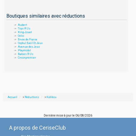
Boutiques similaires avec réductions
Aubert
Toys R Us
King-Jouet
Oclio
Envie de Fraise
Oxybul Eveil Et Jeux
Avenue des Jeux
Playmobil
Babies R Us
Cmonpremier
Accueil
»
Réductions
»
Kidibou
Dernière mise à jour le
06/08/2026
A propos de CeriseClub