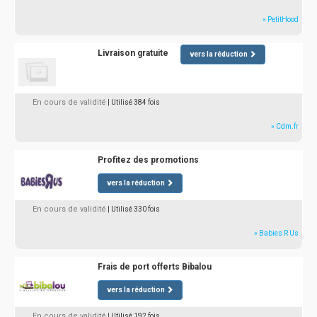
» PetitHood
Livraison gratuite
vers la réduction
En cours de validité
| Utilisé 384 fois
» Cdm.fr
Profitez des promotions
vers la réduction
En cours de validité
| Utilisé 330 fois
» Babies R Us
Frais de port offerts Bibalou
vers la réduction
En cours de validité
| Utilisé 192 fois