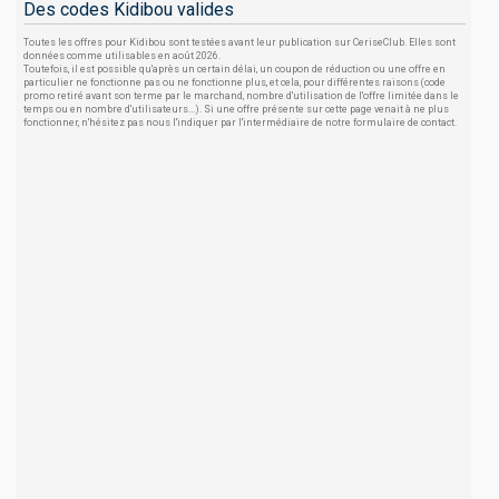
Des codes Kidibou valides
Toutes les offres pour Kidibou sont testées avant leur publication sur CeriseClub. Elles sont
données comme utilisables en août 2026.
Toutefois, il est possible qu'après un certain délai, un coupon de réduction ou une offre en
particulier ne fonctionne pas ou ne fonctionne plus, et cela, pour différentes raisons (code
promo retiré avant son terme par le marchand, nombre d'utilisation de l'offre limitée dans le
temps ou en nombre d'utilisateurs...). Si une offre présente sur cette page venait à ne plus
fonctionner, n'hésitez pas nous l'indiquer par l'intermédiaire de notre formulaire de contact.