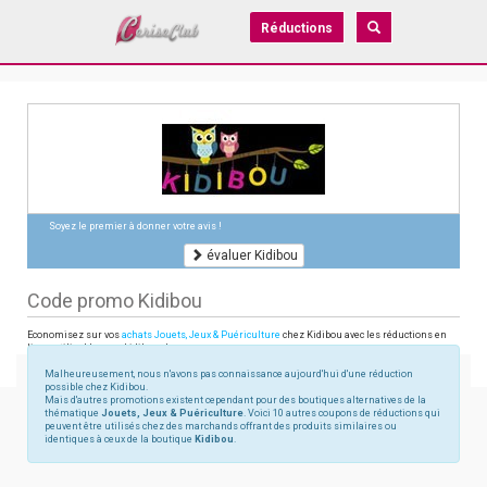
Réductions
Soyez le premier à donner votre avis !
évaluer Kidibou
Code promo Kidibou
Economisez sur vos
achats Jouets, Jeux & Puériculture
chez Kidibou avec les réductions en
ligne utilisables sur kidibou.ch
Malheureusement, nous n'avons pas connaissance aujourd'hui d'une réduction
possible chez Kidibou.
Mais d'autres promotions existent cependant pour des boutiques alternatives de la
thématique
Jouets, Jeux & Puériculture
. Voici 10 autres coupons de réductions qui
peuvent être utilisés chez des marchands offrant des produits similaires ou
identiques à ceux de la boutique
Kidibou
.