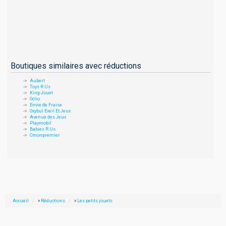
Boutiques similaires avec réductions
Aubert
Toys R Us
King-Jouet
Oclio
Envie de Fraise
Oxybul Eveil Et Jeux
Avenue des Jeux
Playmobil
Babies R Us
Cmonpremier
Accueil
»
Réductions
»
Les petits jouets