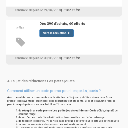
Terminée depuis le 24/04/2018
| Utilisé 12 fois
Dès 39€ d'achats, 4€ offerts
offre
vers la réduction
Terminée depuis le 30/06/2018
| Utilisé 12 fois
Au sujet des réductions Les petits jouets
Comment utiliser un code promo pour Les petits jouets ?
Avant de valider votre commande sur le site Les petits jouets, vérifiez si une case "code
promo", "code avantage" ou encore "code réduction" est présente. Si c'est le cas, une remise
peut être appliquée sur votre achat. Il suffit pour cela :
de
récupérer code promo Les petits jouets valide sur CeriseClub
, signalé de
couleur rouge
de vérifier les modalités d'utilisation du code et les restrictions d'usage
de recopier le code fourni dans la case prévue à cet effet sur le site Les petits jouets
la remise accordée est alors calculée automatiquement
il ne vous reste plus qu'à régler votre commande en profitant du nouveau prix