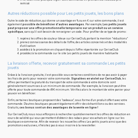
remisé
Autres réductions possible pour Les petits jouets, les bons plans
Outre le code de réduction, qui donne un avantage en % ou en € sur votre commande, il est
également
possible de bénéficier d'autres avantages
. Par exemple,
Les petits jouets
peut proposer une offre promotionnelle temporaire sur un produit ou un service
spécifique
, sans qu'il soit besoin de renseigner un code. Pour profiter de ce type de promo :
repérez les offres de couleur bleue sur CeriseClub, portant la mention "réductions"
prenez connaissance des détails de l'offre, des articles concernés et des modalités
d'utilisation
accédez à la promotion en cliquant depuis l'offre répertoriée sur CeriseClub
procédez à la commande sur le site Les petits jouets de manière habituelle
La livraison offerte, recevoir gratuitement sa commande Les petits
jouets
Grâce à la livraison gratuite, il est possible sous certaines conditions de ne pas avoir à payer
les frais de ports pour recevoir votre commande.
Signalées en violet sur CeriseClub
, les
offres permettant la gratuité du transport de votre commande à votre domicile sont
généralement soumises à un minimum de commande. Par exemple, la livraison peut être
offerte pour toute commande de 49€ minimum. Vérifiez alors le montant de votre panier pour
pouvoir en bénéficier.
Enfin, certaines boutiques proposent des "cadeaux", sous forme d'un produit offert avec votre
commande. D'autres boutiques peuvent également offrir des échantillons ou des services.
Gratuits,
ces bonus sont un des avantages de la vente en ligne !
Sur CeriseClub, nous nous efforçons à rechercher quotidiennement les offres de réduction en
cours de validité qui vous permettent d'obtenir des rabais pour vos achats en ligne sur les
boutiques e-commerce. Afin de recevoir les nouvelles offres Les petits jouets ainsi que des
promotions exclusives, n'hésitez pas à vous inscrire à la newsletter.