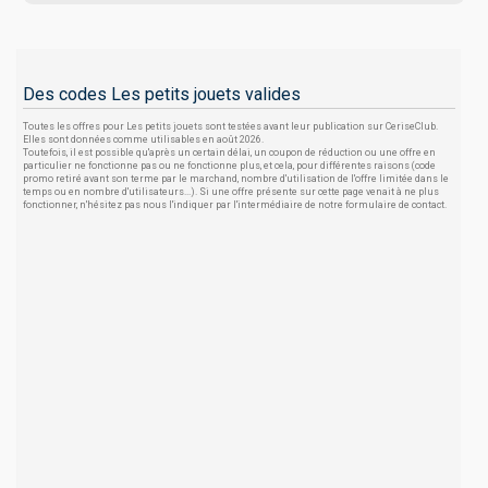
Des codes Les petits jouets valides
Toutes les offres pour Les petits jouets sont testées avant leur publication sur CeriseClub.
Elles sont données comme utilisables en août 2026.
Toutefois, il est possible qu'après un certain délai, un coupon de réduction ou une offre en
particulier ne fonctionne pas ou ne fonctionne plus, et cela, pour différentes raisons (code
promo retiré avant son terme par le marchand, nombre d'utilisation de l'offre limitée dans le
temps ou en nombre d'utilisateurs...). Si une offre présente sur cette page venait à ne plus
fonctionner, n'hésitez pas nous l'indiquer par l'intermédiaire de notre formulaire de contact.