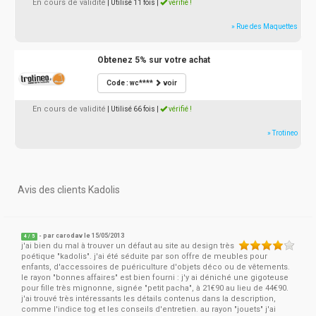
En cours de validité
| Utilisé 11 fois
|
vérifié !
» Rue des Maquettes
Obtenez 5% sur votre achat
Code : wc****
voir
En cours de validité
| Utilisé 66 fois
|
vérifié !
» Trotineo
Avis des clients Kadolis
- par
carodav
le 15/05/2013
4
/
5
j'ai bien du mal à trouver un défaut au site au design très
poétique "kadolis". j'ai été séduite par son offre de meubles pour
enfants, d'accessoires de puériculture d'objets déco ou de vêtements.
le rayon "bonnes affaires" est bien fourni : j'y ai déniché une gigoteuse
pour fille très mignonne, signée "petit pacha", à 21€90 au lieu de 44€90.
j'ai trouvé très intéressants les détails contenus dans la description,
comme l'indice tog et les conseils d'entretien. au rayon "jouets" j'ai