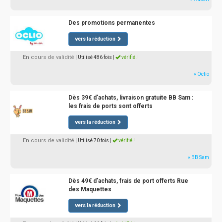
Des promotions permanentes
vers la réduction
En cours de validité
| Utilisé 486 fois
|
vérifié !
» Oclio
Dès 39€ d'achats, livraison gratuite BB Sam :
les frais de ports sont offerts
vers la réduction
En cours de validité
| Utilisé 70 fois
|
vérifié !
» BB Sam
Dès 49€ d'achats, frais de port offerts Rue
des Maquettes
vers la réduction