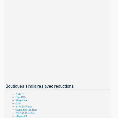
Boutiques similaires avec réductions
Aubert
Toys R Us
King-Jouet
Oclio
Envie de Fraise
Oxybul Eveil Et Jeux
Avenue des Jeux
Playmobil