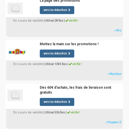
La page des promotions
vers la réduction
En cours de validité
| Utilisé 28 fois
|
vérifié !
» Aliz
Mettez la main sur les promotions !
vers la réduction
En cours de validité
| Utilisé 1045 fois
|
vérifié !
» Maxitoys
Dès 60€ d'achats, les frais de livraison sont
gratuits
vers la réduction
En cours de validité
| Utilisé 536 fois
|
vérifié !
» Poupees.fr