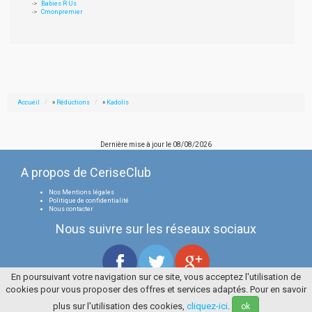
Babies R Us
Cmonpremier
Accueil
»
Réductions
»
Kadolis
Dernière mise à jour le
08/08/2026
A propos de CeriseClub
Nos Mentions légales
Politique de confidentialité
Nous contacter
Nous suivre sur les réseaux sociaux
En poursuivant votre navigation sur ce site, vous acceptez l'utilisation de
cookies pour vous proposer des offres et services adaptés. Pour en savoir
Tous droits réservés
La Cerise Bleue 2006 / 2026
plus sur l'utilisation des cookies,
cliquez-ici
.
ok