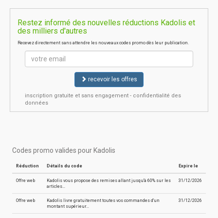
Restez informé des nouvelles réductions Kadolis et
des milliers d'autres
Recevez directement sans attendre les nouveaux codes promo dès leur publication.
recevoir les offres
inscription gratuite et sans engagement - confidentialité des
données
Codes promo valides pour Kadolis
Réduction
Détails du code
Expire le
Offre web
Kadolis vous propose des remises allant jusqu'à 60% sur les
31/12/2026
articles…
Offre web
Kadolis livre gratuitement toutes vos commandes d'un
31/12/2026
montant supérieur…