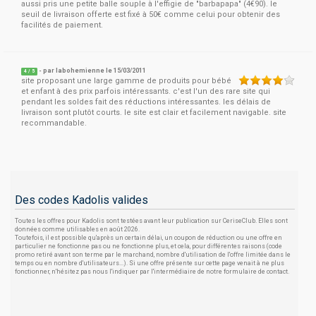
aussi pris une petite balle souple à l'effigie de "barbapapa" (4€90). le
seuil de livraison offerte est fixé à 50€ comme celui pour obtenir des
facilités de paiement.
- par
labohemienne
le 15/03/2011
4
/
5
site proposant une large gamme de produits pour bébé
et enfant à des prix parfois intéressants. c'est l'un des rare site qui
pendant les soldes fait des réductions intéressantes. les délais de
livraison sont plutôt courts. le site est clair et facilement navigable. site
recommandable.
Des codes Kadolis valides
Toutes les offres pour Kadolis sont testées avant leur publication sur CeriseClub. Elles sont
données comme utilisables en août 2026.
Toutefois, il est possible qu'après un certain délai, un coupon de réduction ou une offre en
particulier ne fonctionne pas ou ne fonctionne plus, et cela, pour différentes raisons (code
promo retiré avant son terme par le marchand, nombre d'utilisation de l'offre limitée dans le
temps ou en nombre d'utilisateurs...). Si une offre présente sur cette page venait à ne plus
fonctionner, n'hésitez pas nous l'indiquer par l'intermédiaire de notre formulaire de contact.