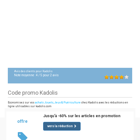
Avis des clients pour
Kadolis
Note moyenne :
4
/
5
pour
2
avis
Code promo Kadolis
Economisez sur vos
achats Jouets, Jeux & Puériculture
chez Kadolis avec les réductions en
ligne utilisables sur kadolis.com
Jusqu'à -60% sur les articles en promotion
offre
vers la réduction