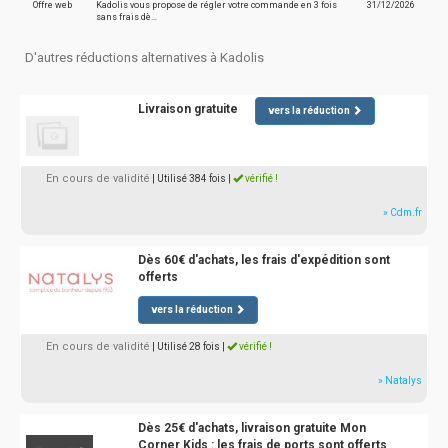
Offre web
Kadolis vous propose de régler votre commande en 3 fois
31/12/2026
sans frais dè…
D'autres réductions alternatives à Kadolis
Livraison gratuite
vers la réduction
En cours de validité
| Utilisé 384 fois
|
vérifié !
» Cdm.fr
Dès 60€ d'achats, les frais d'expédition sont
offerts
vers la réduction
En cours de validité
| Utilisé 28 fois
|
vérifié !
» Natalys
Dès 25€ d'achats, livraison gratuite Mon
Corner Kids : les frais de ports sont offerts