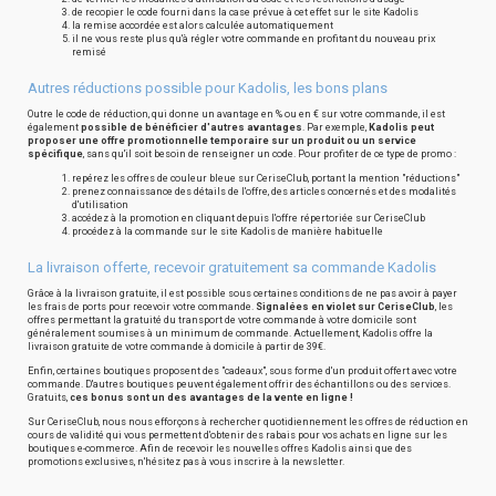
de recopier le code fourni dans la case prévue à cet effet sur le site Kadolis
la remise accordée est alors calculée automatiquement
il ne vous reste plus qu'à régler votre commande en profitant du nouveau prix
remisé
Autres réductions possible pour Kadolis, les bons plans
Outre le code de réduction, qui donne un avantage en % ou en € sur votre commande, il est
également
possible de bénéficier d'autres avantages
. Par exemple,
Kadolis peut
proposer une offre promotionnelle temporaire sur un produit ou un service
spécifique
, sans qu'il soit besoin de renseigner un code. Pour profiter de ce type de promo :
repérez les offres de couleur bleue sur CeriseClub, portant la mention "réductions"
prenez connaissance des détails de l'offre, des articles concernés et des modalités
d'utilisation
accédez à la promotion en cliquant depuis l'offre répertoriée sur CeriseClub
procédez à la commande sur le site Kadolis de manière habituelle
La livraison offerte, recevoir gratuitement sa commande Kadolis
Grâce à la livraison gratuite, il est possible sous certaines conditions de ne pas avoir à payer
les frais de ports pour recevoir votre commande.
Signalées en violet sur CeriseClub
, les
offres permettant la gratuité du transport de votre commande à votre domicile sont
généralement soumises à un minimum de commande. Actuellement, Kadolis offre la
livraison gratuite de votre commande à domicile à partir de 39€.
Enfin, certaines boutiques proposent des "cadeaux", sous forme d'un produit offert avec votre
commande. D'autres boutiques peuvent également offrir des échantillons ou des services.
Gratuits,
ces bonus sont un des avantages de la vente en ligne !
Sur CeriseClub, nous nous efforçons à rechercher quotidiennement les offres de réduction en
cours de validité qui vous permettent d'obtenir des rabais pour vos achats en ligne sur les
boutiques e-commerce. Afin de recevoir les nouvelles offres Kadolis ainsi que des
promotions exclusives, n'hésitez pas à vous inscrire à la newsletter.