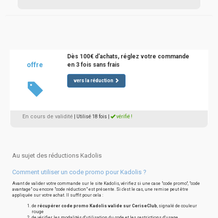
Dès 100€ d'achats, réglez votre commande
offre
en 3 fois sans frais
vers la réduction
En cours de validité
| Utilisé 18 fois
|
vérifié !
Au sujet des réductions Kadolis
Comment utiliser un code promo pour Kadolis ?
Avant de valider votre commande sur le site Kadolis, vérifiez si une case "code promo", "code
avantage" ou encore "code réduction" est présente. Si c'est le cas, une remise peut être
appliquée sur votre achat. Il suffit pour cela :
de
récupérer code promo Kadolis valide sur CeriseClub
, signalé de couleur
rouge
de vérifier les modalités d'utilisation du code et les restrictions d'usage