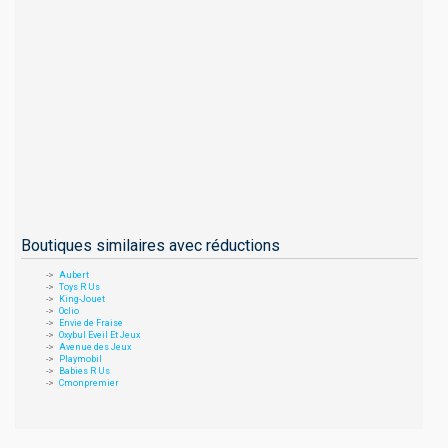
Boutiques similaires avec réductions
Aubert
Toys R Us
King-Jouet
Oclio
Envie de Fraise
Oxybul Eveil Et Jeux
Avenue des Jeux
Playmobil
Babies R Us
Cmonpremier