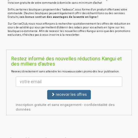
livraison gratuite de votre commande à domicile sans minimum d'achat
Enfin, certaines boutiques proposent des "cadeaux", sous forme d'un produit offert avec votre
commande. D'autres boutiques peuvent également offrir des échantillons ou des services.
Gratuits,
ces bonus sont un des avantages de la vente en ligne !
Sur CeriseClub, nous nous efforçons à rechercher quotidiennement les offres de réduction en
cours de validité qui vous permettent d'obtenir des rabais pour vos achats en ligne sur les
boutiques e-commerce. Afin de recevoir les nouvelles offres Kangui ainsi que des promotions
exclusives, n'hésitez pas à vous inscrire à la newsletter.
Restez informé des nouvelles réductions Kangui et
des milliers d'autres
Recevez directement sans attendre les nouveaux codes promo dès leur publication.
recevoir les offres
inscription gratuite et sans engagement - confidentialité des
données