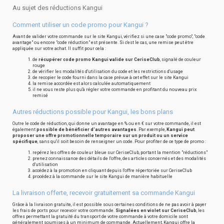
Au sujet des réductions Kangui
Comment utiliser un code promo pour Kangui ?
Avant de valider votre commande sur le site Kangui, vérifiez si une case "code promo", "code
avantage" ou encore "code réduction" est présente. Si c'est le cas, une remise peut être
appliquée sur votre achat. Il suffit pour cela :
de
récupérer code promo Kangui valide sur CeriseClub
, signalé de couleur
rouge
de vérifier les modalités d'utilisation du code et les restrictions d'usage
de recopier le code fourni dans la case prévue à cet effet sur le site Kangui
la remise accordée est alors calculée automatiquement
il ne vous reste plus qu'à régler votre commande en profitant du nouveau prix
remisé
Autres réductions possible pour Kangui, les bons plans
Outre le code de réduction, qui donne un avantage en % ou en € sur votre commande, il est
également
possible de bénéficier d'autres avantages
. Par exemple,
Kangui peut
proposer une offre promotionnelle temporaire sur un produit ou un service
spécifique
, sans qu'il soit besoin de renseigner un code. Pour profiter de ce type de promo :
repérez les offres de couleur bleue sur CeriseClub, portant la mention "réductions"
prenez connaissance des détails de l'offre, des articles concernés et des modalités
d'utilisation
accédez à la promotion en cliquant depuis l'offre répertoriée sur CeriseClub
procédez à la commande sur le site Kangui de manière habituelle
La livraison offerte, recevoir gratuitement sa commande Kangui
Grâce à la livraison gratuite, il est possible sous certaines conditions de ne pas avoir à payer
les frais de ports pour recevoir votre commande.
Signalées en violet sur CeriseClub
, les
offres permettant la gratuité du transport de votre commande à votre domicile sont
généralement soumises à un minimum de commande. Actuellement, Kangui offre la