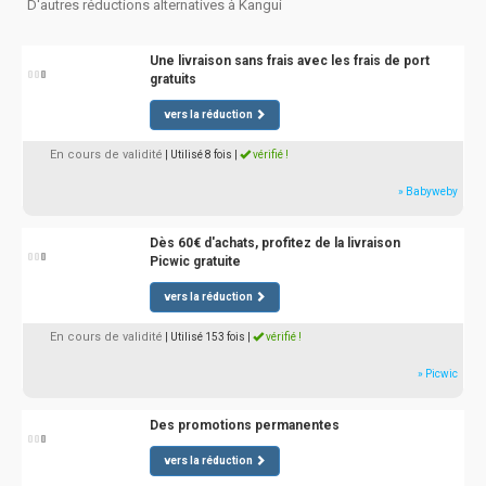
D'autres réductions alternatives à Kangui
Une livraison sans frais avec les frais de port
gratuits
vers la réduction
En cours de validité
| Utilisé 8 fois
|
vérifié !
» Babyweby
Dès 60€ d'achats, profitez de la livraison
Picwic gratuite
vers la réduction
En cours de validité
| Utilisé 153 fois
|
vérifié !
» Picwic
Des promotions permanentes
vers la réduction