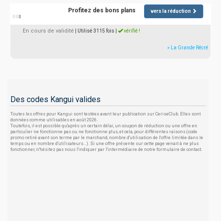
Profitez des bons plans
vers la réduction
En cours de validité
| Utilisé 3115 fois
|
vérifié !
» La Grande Récré
Des codes Kangui valides
Toutes les offres pour Kangui sont testées avant leur publication sur CeriseClub. Elles sont
données comme utilisables en août 2026.
Toutefois, il est possible qu'après un certain délai, un coupon de réduction ou une offre en
particulier ne fonctionne pas ou ne fonctionne plus, et cela, pour différentes raisons (code
promo retiré avant son terme par le marchand, nombre d'utilisation de l'offre limitée dans le
temps ou en nombre d'utilisateurs...). Si une offre présente sur cette page venait à ne plus
fonctionner, n'hésitez pas nous l'indiquer par l'intermédiaire de notre formulaire de contact.