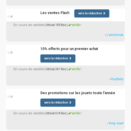
Les ventes Flash
vers la réduction
En cours de validité
| Utilisé 159 fois
|
vérifié !
» L'alchimiste
10% offerts pour un premier achat
vers la réduction
En cours de validité
| Utilisé 241 fois
|
vérifié !
» BuyBaby
Des promotions sur les jouets toute l'année
vers la réduction
En cours de validité
| Utilisé 514 fois
|
vérifié !
» King-Jouet