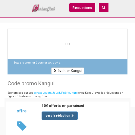
Réductions
Soyez le premier à donner votre avis !
évaluer Kangui
Code promo Kangui
Economisez sur vos
achats Jouets, Jeux & Puériculture
chez Kangui avec les réductions en
ligne utilisables sur kangui.com
10€ offerts en parrainant
offre
vers la réduction