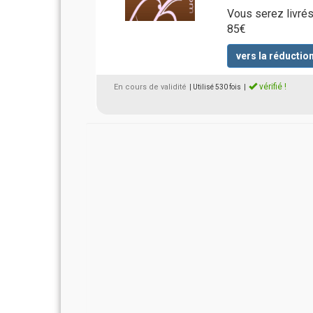
Vous serez livré
85€
vers la réductio
vérifié !
En cours de validité
| Utilisé 530 fois
|