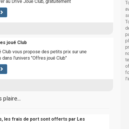
rer au Drive Joué Club, gratuitement
T
a
s
T
d
p
p
res joué Club
p
é Club vous propose des petits prix sur une
n
 dans l'univers "Offres joué Club"
t
o
f
l
plaire...
, les frais de port sont offerts par Les