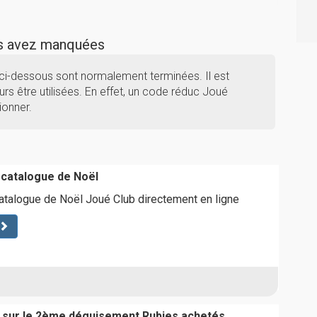
us avez manquées
ci-dessous sont normalement terminées. Il est
rs être utilisées. En effet, un code réduc Joué
ionner.
catalogue de Noël
talogue de Noël Joué Club directement en ligne
sur le 2ème déguisement Rubies achetés