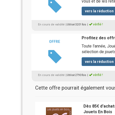
vous et de les reti
vers la réduction
vérifié !
En cours de validité
| Utilisé 3201 fois
|
Profitez des off
OFFRE
Toute l'année, Jou
sélection de jouets
vers la réduction
vérifié !
En cours de validité
| Utilisé 2790 fois
|
Cette offre pourrait également vous 
Dès 85€ d'achats
Jouets En Bois