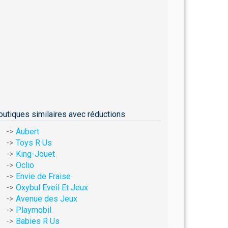
outiques similaires avec réductions
Aubert
Toys R Us
King-Jouet
Oclio
Envie de Fraise
Oxybul Eveil Et Jeux
Avenue des Jeux
Playmobil
Babies R Us