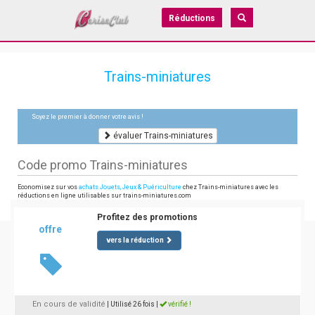
Réductions
Trains-miniatures
Soyez le premier à donner votre avis !
évaluer Trains-miniatures
Code promo Trains-miniatures
Economisez sur vos
achats Jouets, Jeux & Puériculture
chez Trains-miniatures avec les
réductions en ligne utilisables sur trains-miniatures.com
Profitez des promotions
offre
vers la réduction
En cours de validité
| Utilisé 26 fois
|
vérifié !