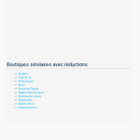
Boutiques similaires avec réductions
Aubert
Toys R Us
King-Jouet
Oclio
Envie de Fraise
Oxybul Eveil Et Jeux
Avenue des Jeux
Playmobil
Babies R Us
Cmonpremier