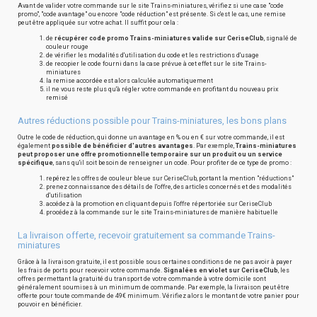
Avant de valider votre commande sur le site Trains-miniatures, vérifiez si une case "code
promo", "code avantage" ou encore "code réduction" est présente. Si c'est le cas, une remise
peut être appliquée sur votre achat. Il suffit pour cela :
de
récupérer code promo Trains-miniatures valide sur CeriseClub
, signalé de
couleur rouge
de vérifier les modalités d'utilisation du code et les restrictions d'usage
de recopier le code fourni dans la case prévue à cet effet sur le site Trains-
miniatures
la remise accordée est alors calculée automatiquement
il ne vous reste plus qu'à régler votre commande en profitant du nouveau prix
remisé
Autres réductions possible pour Trains-miniatures, les bons plans
Outre le code de réduction, qui donne un avantage en % ou en € sur votre commande, il est
également
possible de bénéficier d'autres avantages
. Par exemple,
Trains-miniatures
peut proposer une offre promotionnelle temporaire sur un produit ou un service
spécifique
, sans qu'il soit besoin de renseigner un code. Pour profiter de ce type de promo :
repérez les offres de couleur bleue sur CeriseClub, portant la mention "réductions"
prenez connaissance des détails de l'offre, des articles concernés et des modalités
d'utilisation
accédez à la promotion en cliquant depuis l'offre répertoriée sur CeriseClub
procédez à la commande sur le site Trains-miniatures de manière habituelle
La livraison offerte, recevoir gratuitement sa commande Trains-
miniatures
Grâce à la livraison gratuite, il est possible sous certaines conditions de ne pas avoir à payer
les frais de ports pour recevoir votre commande.
Signalées en violet sur CeriseClub
, les
offres permettant la gratuité du transport de votre commande à votre domicile sont
généralement soumises à un minimum de commande. Par exemple, la livraison peut être
offerte pour toute commande de 49€ minimum. Vérifiez alors le montant de votre panier pour
pouvoir en bénéficier.