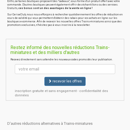
Enfin, certaines boutiques proposent des "cadeaux", sous forme d'un produit offert avec votre
commande. D'autres boutiques peuvent également offrir des échantillons ou des services.
Gratuits,
ces bonus sont un des avantages de la vente en ligne !
Sur CeriseClub, nous nous efforçons à rechercher quotidiennement les offres de réduction en
cours de validité qui vous permettent d'obtenir des rabais pour vos achats en ligne sur les
boutiques e-commerce. Afin de recevoir les nouvelles offres Trains-miniatures ainsi que des
promotions exclusives, n'hésitez pas à vous inscrire à la newsletter.
Restez informé des nouvelles réductions Trains-
miniatures et des milliers d'autres
Recevez directement sans attendre les nouveaux codes promo dès leur publication.
recevoir les offres
inscription gratuite et sans engagement - confidentialité des
données
D'autres réductions alternatives à Trains-miniatures