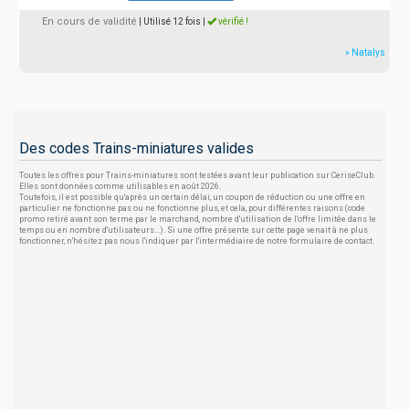
En cours de validité
| Utilisé 12 fois
|
vérifié !
» Natalys
Des codes Trains-miniatures valides
Toutes les offres pour Trains-miniatures sont testées avant leur publication sur CeriseClub.
Elles sont données comme utilisables en août 2026.
Toutefois, il est possible qu'après un certain délai, un coupon de réduction ou une offre en
particulier ne fonctionne pas ou ne fonctionne plus, et cela, pour différentes raisons (code
promo retiré avant son terme par le marchand, nombre d'utilisation de l'offre limitée dans le
temps ou en nombre d'utilisateurs...). Si une offre présente sur cette page venait à ne plus
fonctionner, n'hésitez pas nous l'indiquer par l'intermédiaire de notre formulaire de contact.