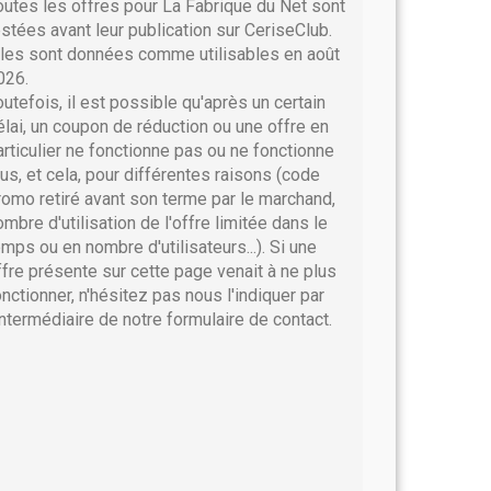
outes les offres pour La Fabrique du Net sont
estées avant leur publication sur CeriseClub.
lles sont données comme utilisables en août
026.
outefois, il est possible qu'après un certain
élai, un coupon de réduction ou une offre en
articulier ne fonctionne pas ou ne fonctionne
lus, et cela, pour différentes raisons (code
romo retiré avant son terme par le marchand,
ombre d'utilisation de l'offre limitée dans le
emps ou en nombre d'utilisateurs...). Si une
ffre présente sur cette page venait à ne plus
onctionner, n'hésitez pas nous l'indiquer par
'intermédiaire de notre formulaire de contact.