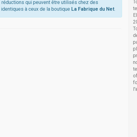
T
 réductions qui peuvent être utilisés chez des
t
 identiques à ceux de la boutique
La Fabrique du Net
.
E
2
T
d
p
p
p
n
t
o
f
l