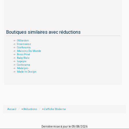
Boutiques similaires avec réductions
OOGarden
Greenweez
Conforama
Maisons Du Monde
Brico Privé
Baby Walz
Lapeyre
Castorama
Matelpro
Made In Design
Accueil
»
Réductions
»
L'affiche Moderne
Dernière mise à jour le
09/08/2026