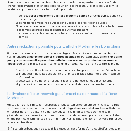
Avant de valider votre commande sur le site L'affiche Moderne, vérifiez si une case "code
promo", "code avantage" ou encore "code réduction" est présente. Si c'est le cas, une remise
peut être appliquée sur votre achat. Il suffit pour cela :
de
récupérer code promo L'affiche Moderne valide sur CeriseClub
, signalé de
couleur rouge
de vérifier les modalités d'utilisation du code et les restrictions d'usage
de recopier le code fourni dans la case prévue à cet effet sur le site L'affiche Moderne
la remise accordée est alors calculée automatiquement
il ne vous reste plus qu'à régler votre commande en profitant du nouveau prix
remisé
Autres réductions possible pour L'affiche Moderne, les bons plans
Outre le code de réduction, qui donne un avantage en % ou en € sur votre commande, il est
également
possible de bénéficier d'autres avantages
. Par exemple,
L'affiche Moderne
peut proposer une offre promotionnelle temporaire sur un produit ou un service
spécifique
, sans qu'il soit besoin de renseigner un code. Pour profiter de ce type de promo :
repérez les offres de couleur bleue sur CeriseClub, portant la mention "réductions"
prenez connaissance des détails de l'offre, des articles concernés et des modalités
d'utilisation
accédez à la promotion en cliquant depuis l'offre répertoriée sur CeriseClub
procédez à la commande sur le site L'affiche Moderne de manière habituelle
La livraison offerte, recevoir gratuitement sa commande L'affiche
Moderne
Grâce à la livraison gratuite, il est possible sous certaines conditions de ne pas avoir à payer
les frais de ports pour recevoir votre commande.
Signalées en violet sur CeriseClub
, les
offres permettant la gratuité du transport de votre commande à votre domicile sont
généralement soumises à un minimum de commande. Par exemple, la livraison peut être
offerte pour toute commande de 49€ minimum. Vérifiez alors le montant de votre panier pour
pouvoir en bénéficier.
Enfin, certaines boutiques proposent des "cadeaux", sous forme d'un produit offert avec votre