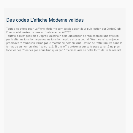
Des codes L'affiche Moderne valides
Toutes les offres pour L'affiche Moderne sont testées avant leur publication sur CeriseClub.
Elles sont données comme utilisables en août 2026.
Toutefois, il est possible qu'après un certain délai, un coupon de réduction ou une offre en
particulier ne fonctionne pas ou ne fonctionne plus, et cela, pour différentes raisons (code
promo retiré avant son terme par le marchand, nombre d'utilisation de l'offre limitée dans le
temps ou en nombre d'utilisateurs...). Si une offre présente sur cette page venait à ne plus
fonctionner, n'hésitez pas nous l'indiquer par l'intermédiaire de notre formulaire de contact.