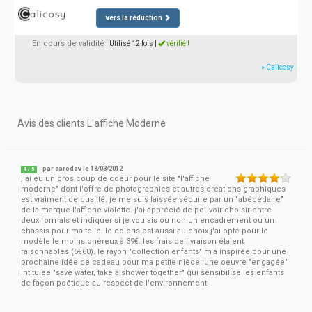
vers la réduction
En cours de validité
| Utilisé 12 fois
|
vérifié !
» Calicosy
Avis des clients L'affiche Moderne
- par
carodav
le 18/03/2012
4
/
5
j'ai eu un gros coup de coeur pour le site "l'affiche
moderne" dont l'offre de photographies et autres créations graphiques
est vraiment de qualité. je me suis laissée séduire par un "abécédaire"
de la marque l'affiche violette. j'ai apprécié de pouvoir choisir entre
deux formats et indiquer si je voulais ou non un encadrement ou un
chassis pour ma toile. le coloris est aussi au choix j'ai opté pour le
modèle le moins onéreux à 39€. les frais de livraison étaient
raisonnables (5€60). le rayon "collection enfants" m'a inspirée pour une
prochaine idée de cadeau pour ma petite nièce: une oeuvre "engagée"
intitulée "save water, take a shower together" qui sensibilise les enfants
de façon poétique au respect de l'environnement