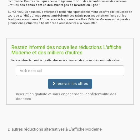
commande. D'autres boutiques peuvent également offrir des échantillons ou des services.
Gratuits,
ces bonus sont un des avantages de la vente en ligne !
Sur CeriseClub, nous nous efforçons à rechercher quotidiennement les offres de réduction en
cours de validité qui vous permettent d'obtenir des rabais pour vos achats en ligne sur les
boutiques e-commerce. Afin de recevoir les nouvelles offres L'affiche Moderne ainsi que des
promotions exclusives, n'hésitez pas à vous inscrire à la newsletter.
Restez informé des nouvelles réductions L'affiche
Moderne et des milliers d'autres
Recevez directement sans attendre les nouveaux codes promo dès leur publication.
recevoir les offres
inscription gratuite et sans engagement - confidentialité des
données
D'autres réductions alternatives à L'affiche Moderne