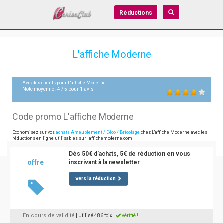
Réductions
L'affiche Moderne
Avis des clients pour
L'affiche Moderne
Note moyenne :
4
/
5
pour
1
avis
Code promo L'affiche Moderne
Economisez sur vos
achats Ameublement / Déco / Bricolage
chez L'affiche Moderne avec les
réductions en ligne utilisables sur laffichemoderne.com
Dès 50€ d'achats, 5€ de réduction en vous
offre
inscrivant à la newsletter
vers la réduction
En cours de validité
| Utilisé 486 fois
|
vérifié !