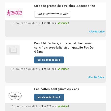
Un code promo de 15% chez Accessorize
Code : BI*********
voir
En cours de validité
| Utilisé 183 fois
|
vérifié !
» Accessorize
Dès 88€ d'achats, votre achat chez vous
sans frais avec la livraison gratuite Pas De
Géant
vers la réduction
En cours de validité
| Utilisé 133 fois
|
vérifié !
» Pas De Géant
Les bottes sont garanties 2 ans
vers la réduction
En cours de validité
| Utilisé 121 fois
|
vérifié !