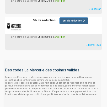
En cours de validité
| Utilisé 20 fois
|
vérifié !
» Sacastar
5% de réduction
vers la réduction
En cours de validité
| Utilisé 68 fois
|
vérifié !
» Mister Spex
Des codes La Mercerie des copines valides
Toutes les offres pour La Mercerie des copines sont testées avant leur publication sur
CeriseClub. Elles sont données comme utilisables en août 2026.
Toutefois, il est possible qu'après un certain délai, un coupon de réduction ou une offre en
particulier ne fonctionne pas ou ne fonctionne plus, et cela, pour différentes raisons (code
promo retiré avant son terme par le marchand, nombre d'utilisation de l'offre limitée dans le
temps ou en nombre d'utilisateurs...). Si une offre présente sur cette page venait à ne plus
fonctionner, n'hésitez pas nous l'indiquer par l'intermédiaire de notre formulaire de contact.