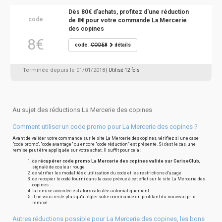
Dès 80€ d'achats, profitez d'une réduction
code
de 8€ pour votre commande La Mercerie
des copines
8€
code :
CODE8
détails
Terminée depuis le 01/01/2018
| Utilisé 12 fois
Au sujet des réductions La Mercerie des copines
Comment utiliser un code promo pour La Mercerie des copines ?
Avant de valider votre commande sur le site La Mercerie des copines, vérifiez si une case
"code promo", "code avantage" ou encore "code réduction" est présente. Si c'est le cas, une
remise peut être appliquée sur votre achat. Il suffit pour cela :
de
récupérer code promo La Mercerie des copines valide sur CeriseClub
,
signalé de couleur rouge
de vérifier les modalités d'utilisation du code et les restrictions d'usage
de recopier le code fourni dans la case prévue à cet effet sur le site La Mercerie des
copines
la remise accordée est alors calculée automatiquement
il ne vous reste plus qu'à régler votre commande en profitant du nouveau prix
remisé
Autres réductions possible pour La Mercerie des copines, les bons