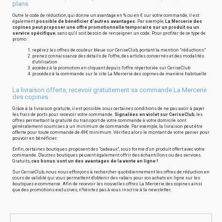
plans
Outre le code de réduction, qui donne un avantage en % ou en € sur votre commande, il est
également
possible de bénéficier d'autres avantages
. Par exemple,
La Mercerie des
copines peut proposer une offre promotionnelle temporaire sur un produit ou un
service spécifique
, sans qu'il soit besoin de renseigner un code. Pour profiter de ce type de
promo :
repérez les offres de couleur bleue sur CeriseClub, portant la mention "réductions"
prenez connaissance des détails de l'offre, des articles concernés et des modalités
d'utilisation
accédez à la promotion en cliquant depuis l'offre répertoriée sur CeriseClub
procédez à la commande sur le site La Mercerie des copines de manière habituelle
La livraison offerte, recevoir gratuitement sa commande La Mercerie
des copines
Grâce à la livraison gratuite, il est possible sous certaines conditions de ne pas avoir à payer
les frais de ports pour recevoir votre commande.
Signalées en violet sur CeriseClub
, les
offres permettant la gratuité du transport de votre commande à votre domicile sont
généralement soumises à un minimum de commande. Par exemple, la livraison peut être
offerte pour toute commande de 49€ minimum. Vérifiez alors le montant de votre panier pour
pouvoir en bénéficier.
Enfin, certaines boutiques proposent des "cadeaux", sous forme d'un produit offert avec votre
commande. D'autres boutiques peuvent également offrir des échantillons ou des services.
Gratuits,
ces bonus sont un des avantages de la vente en ligne !
Sur CeriseClub, nous nous efforçons à rechercher quotidiennement les offres de réduction en
cours de validité qui vous permettent d'obtenir des rabais pour vos achats en ligne sur les
boutiques e-commerce. Afin de recevoir les nouvelles offres La Mercerie des copines ainsi
que des promotions exclusives, n'hésitez pas à vous inscrire à la newsletter.