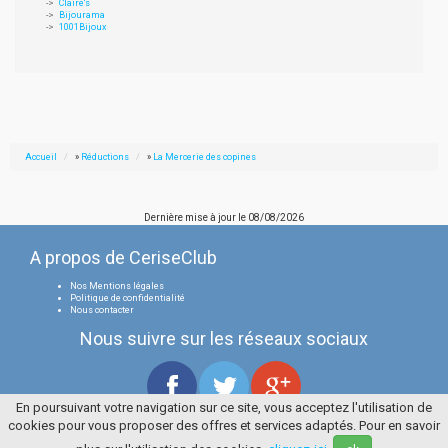
Claire's
Bijourama
1001Bijoux
Accueil
»
Réductions
»
La Mercerie des copines
Dernière mise à jour le
08/08/2026
A propos de CeriseClub
Nos Mentions légales
Politique de confidentialité
Nous contacter
Nous suivre sur les réseaux sociaux
En poursuivant votre navigation sur ce site, vous acceptez l'utilisation de
cookies pour vous proposer des offres et services adaptés. Pour en savoir
Tous droits réservés
La Cerise Bleue 2006 / 2026