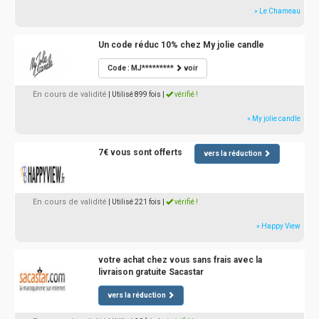
» Le Chameau
Un code réduc 10% chez My jolie candle
Code : MJ*********
voir
En cours de validité
| Utilisé 899 fois
|
vérifié !
» My jolie candle
7€ vous sont offerts
vers la réduction
En cours de validité
| Utilisé 221 fois
|
vérifié !
» Happy View
votre achat chez vous sans frais avec la
livraison gratuite Sacastar
vers la réduction