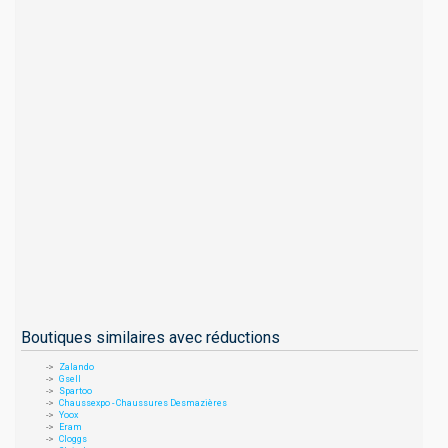
Boutiques similaires avec réductions
Zalando
Gsell
Spartoo
Chaussexpo - Chaussures Desmazières
Yoox
Eram
Cloggs