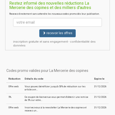
Restez informé des nouvelles réductions La
Mercerie des copines et des milliers d'autres
Recevez directement sans attendre les nouveaux codes promo dès leur publication.
recevoir les offres
inscription gratuite et sans engagement - confidentialité des
données
Codes promo valides pour La Mercerie des copines
Réduction
Détails du code
Expire le
Offre web
Vous pouvez bénéficier jusqu'à 50% de réduction sur les
31/12/2026
articles en…
5%
Ce coupon de bienvenue vous permet d'obtenir une remise
31/12/2026
de 5% sur votre…
Offre web
Inscrivez-vous à la newsletter La Mercerie des copines et
31/12/2026
recevez un…