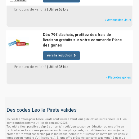
En cours de validité
| Utilisé 65 fois
» Avenue des Jeux
Dès 79€ d'achats, profitez des frais de
livraison gratuits sur votre commande Place
des gones
vers la réduction
En cours de validité
| Utilisé 28 fois
» Place des gones
Des codes Leo le Pirate valides
Toutes les offres pour Leo le Pirate sont testées avant leur publication sur CeriseClub. Elles
sont données comme utilisables en août 2026.
Toutefois, il est possible qu'après un certain délai, un coupon de réduction ou une offre en
particulier ne fonctionne pas ou ne fonctionne plus, et cela, pour différentes raisons (code
promo retiré avant son terme par le marchand, nombre d'utilisation de l'offre limitée dans le
temps ou en nombre d'utilisateurs...). Si une offre présente sur cette page venait à ne plus