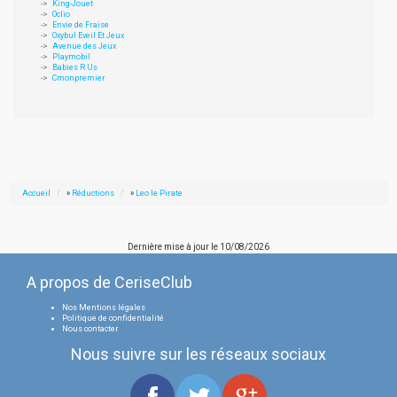
King-Jouet
Oclio
Envie de Fraise
Oxybul Eveil Et Jeux
Avenue des Jeux
Playmobil
Babies R Us
Cmonpremier
Accueil
»
Réductions
»
Leo le Pirate
Dernière mise à jour le
10/08/2026
A propos de CeriseClub
Nos Mentions légales
Politique de confidentialité
Nous contacter
Nous suivre sur les réseaux sociaux