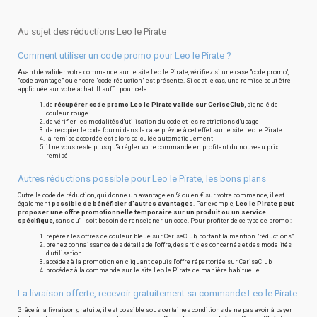
Au sujet des réductions Leo le Pirate
Comment utiliser un code promo pour Leo le Pirate ?
Avant de valider votre commande sur le site Leo le Pirate, vérifiez si une case "code promo",
"code avantage" ou encore "code réduction" est présente. Si c'est le cas, une remise peut être
appliquée sur votre achat. Il suffit pour cela :
de
récupérer code promo Leo le Pirate valide sur CeriseClub
, signalé de
couleur rouge
de vérifier les modalités d'utilisation du code et les restrictions d'usage
de recopier le code fourni dans la case prévue à cet effet sur le site Leo le Pirate
la remise accordée est alors calculée automatiquement
il ne vous reste plus qu'à régler votre commande en profitant du nouveau prix
remisé
Autres réductions possible pour Leo le Pirate, les bons plans
Outre le code de réduction, qui donne un avantage en % ou en € sur votre commande, il est
également
possible de bénéficier d'autres avantages
. Par exemple,
Leo le Pirate peut
proposer une offre promotionnelle temporaire sur un produit ou un service
spécifique
, sans qu'il soit besoin de renseigner un code. Pour profiter de ce type de promo :
repérez les offres de couleur bleue sur CeriseClub, portant la mention "réductions"
prenez connaissance des détails de l'offre, des articles concernés et des modalités
d'utilisation
accédez à la promotion en cliquant depuis l'offre répertoriée sur CeriseClub
procédez à la commande sur le site Leo le Pirate de manière habituelle
La livraison offerte, recevoir gratuitement sa commande Leo le Pirate
Grâce à la livraison gratuite, il est possible sous certaines conditions de ne pas avoir à payer