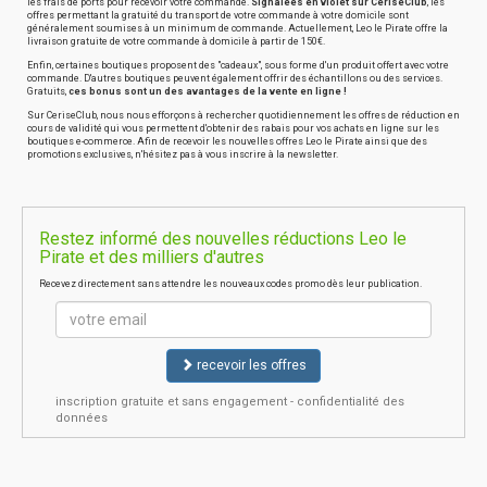
les frais de ports pour recevoir votre commande.
Signalées en violet sur CeriseClub
, les
offres permettant la gratuité du transport de votre commande à votre domicile sont
généralement soumises à un minimum de commande. Actuellement, Leo le Pirate offre la
livraison gratuite de votre commande à domicile à partir de 150€.
Enfin, certaines boutiques proposent des "cadeaux", sous forme d'un produit offert avec votre
commande. D'autres boutiques peuvent également offrir des échantillons ou des services.
Gratuits,
ces bonus sont un des avantages de la vente en ligne !
Sur CeriseClub, nous nous efforçons à rechercher quotidiennement les offres de réduction en
cours de validité qui vous permettent d'obtenir des rabais pour vos achats en ligne sur les
boutiques e-commerce. Afin de recevoir les nouvelles offres Leo le Pirate ainsi que des
promotions exclusives, n'hésitez pas à vous inscrire à la newsletter.
Restez informé des nouvelles réductions Leo le
Pirate et des milliers d'autres
Recevez directement sans attendre les nouveaux codes promo dès leur publication.
recevoir les offres
inscription gratuite et sans engagement - confidentialité des
données