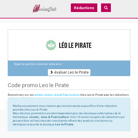
Réductions
Soyez le premier à donner votre avis !
évaluer Leo le Pirate
Code promo Leo le Pirate
Economisez sur vos
achats Jouets, Jeux & Puériculture
chez Leo le Pirate avec les réductions
en ligne utilisables sur leolepirate.com
Malheureusement, nous n'avons pas connaissance aujourd'hui d'une réduction
possible chez Leo le Pirate.
Mais d'autres promotions existent cependant pour des boutiques alternatives de la
thématique
Jouets, Jeux & Puériculture
. Voici 10 autres coupons de réductions qui
peuvent être utilisés chez des marchands offrant des produits similaires ou
identiques à ceux de la boutique
Leo le Pirate
.