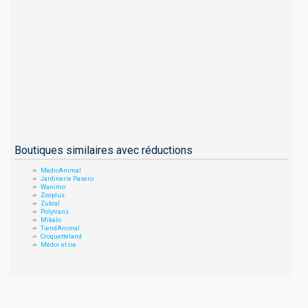
Boutiques similaires avec réductions
MedicAnimal
Jardinerie Pasero
Wanimo
Zooplus
Zubial
Polytrans
Mikalo
TiendAnimal
Croquetteland
Médor et cie