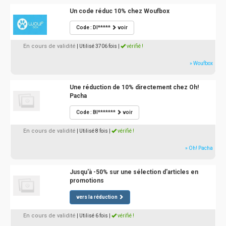
Un code réduc 10% chez Woufbox
Code : DI*****
voir
En cours de validité
| Utilisé 3706 fois
|
vérifié !
» Woufbox
Une réduction de 10% directement chez Oh!
Pacha
Code : BI*******
voir
En cours de validité
| Utilisé 8 fois
|
vérifié !
» Oh! Pacha
Jusqu'à -50% sur une sélection d'articles en
promotions
vers la réduction
En cours de validité
| Utilisé 6 fois
|
vérifié !