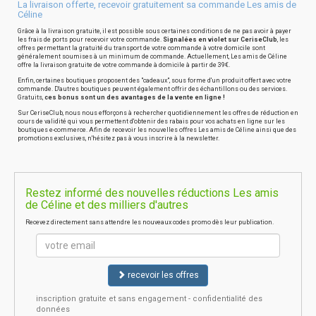
La livraison offerte, recevoir gratuitement sa commande Les amis de
Céline
Grâce à la livraison gratuite, il est possible sous certaines conditions de ne pas avoir à payer
les frais de ports pour recevoir votre commande.
Signalées en violet sur CeriseClub
, les
offres permettant la gratuité du transport de votre commande à votre domicile sont
généralement soumises à un minimum de commande. Actuellement, Les amis de Céline
offre la livraison gratuite de votre commande à domicile à partir de 39€.
Enfin, certaines boutiques proposent des "cadeaux", sous forme d'un produit offert avec votre
commande. D'autres boutiques peuvent également offrir des échantillons ou des services.
Gratuits,
ces bonus sont un des avantages de la vente en ligne !
Sur CeriseClub, nous nous efforçons à rechercher quotidiennement les offres de réduction en
cours de validité qui vous permettent d'obtenir des rabais pour vos achats en ligne sur les
boutiques e-commerce. Afin de recevoir les nouvelles offres Les amis de Céline ainsi que des
promotions exclusives, n'hésitez pas à vous inscrire à la newsletter.
Restez informé des nouvelles réductions Les amis
de Céline et des milliers d'autres
Recevez directement sans attendre les nouveaux codes promo dès leur publication.
recevoir les offres
inscription gratuite et sans engagement - confidentialité des
données