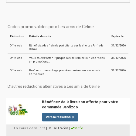
Codes promo valides pour Les amis de Céline
Réduction
Détails du code
Expire le
Offre web
Bénéficiez des frais de port offerts sur le site Les Amis de
31/12/2026
Céline…
Offre web
Vous pouvez obtenir jusqu'à 50% de remise sur les articles
31/12/2026
en promotions…
Offre web
Profitez du destockage pour économiser sur vos achats
31/12/2026
d'articles en…
D'autres réductions alternatives à Les amis de Céline
Bénéficez de la livraison offerte pour votre
commande Jardizoo
vers la réduction
En cours de validité
| Utilisé 174 fois
|
vérifié !