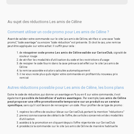
Au sujet des réductions Les amis de Céline
Comment utiliser un code promo pour Les amis de Céline ?
Avant de valider votre commande sur le site Les amis de Céline, vérifiez si une case "code
promo", "code avantage" ou encore "code réduction" est présente. Si c'est le cas, une remise
peut être appliquée sur votre achat. Il suffit pour cela :
de
récupérer code promo Les amis de Céline valide sur CeriseClub
, signalé de
couleur rouge
de vérifier les modalités d'utilisation du code et les restrictions d'usage
de recopier le code fourni dans la case prévue à cet effet sur le site Les amis de
Céline
la remise accordée est alors calculée automatiquement
il ne vous reste plus qu'à régler votre commande en profitant du nouveau prix
remisé
Autres réductions possible pour Les amis de Céline, les bons plans
Outre le code de réduction, qui donne un avantage en % ou en € sur votre commande, il est
également
possible de bénéficier d'autres avantages
. Par exemple,
Les amis de Céline
peut proposer une offre promotionnelle temporaire sur un produit ou un service
spécifique
, sans qu'il soit besoin de renseigner un code. Pour profiter de ce type de promo :
repérez les offres de couleur bleue sur CeriseClub, portant la mention "réductions"
prenez connaissance des détails de l'offre, des articles concernés et des modalités
d'utilisation
accédez à la promotion en cliquant depuis l'offre répertoriée sur CeriseClub
procédez à la commande sur le site Les amis de Céline de manière habituelle