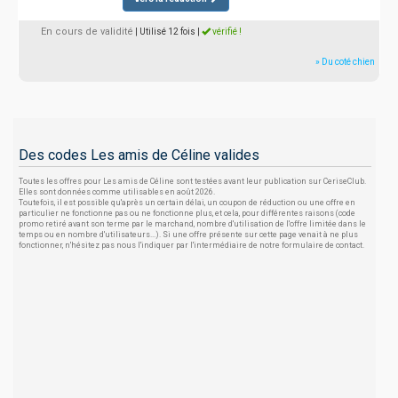
En cours de validité
| Utilisé 12 fois
|
vérifié !
» Du coté chien
Des codes Les amis de Céline valides
Toutes les offres pour Les amis de Céline sont testées avant leur publication sur CeriseClub.
Elles sont données comme utilisables en août 2026.
Toutefois, il est possible qu'après un certain délai, un coupon de réduction ou une offre en
particulier ne fonctionne pas ou ne fonctionne plus, et cela, pour différentes raisons (code
promo retiré avant son terme par le marchand, nombre d'utilisation de l'offre limitée dans le
temps ou en nombre d'utilisateurs...). Si une offre présente sur cette page venait à ne plus
fonctionner, n'hésitez pas nous l'indiquer par l'intermédiaire de notre formulaire de contact.