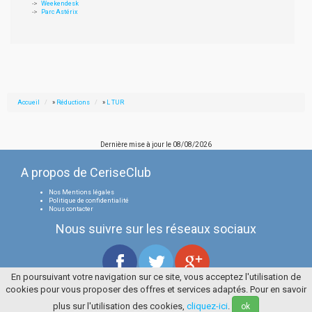
Weekendesk
Parc Astérix
Accueil
»
Réductions
»
L TUR
Dernière mise à jour le
08/08/2026
A propos de CeriseClub
Nos Mentions légales
Politique de confidentialité
Nous contacter
Nous suivre sur les réseaux sociaux
En poursuivant votre navigation sur ce site, vous acceptez l'utilisation de
cookies pour vous proposer des offres et services adaptés. Pour en savoir
Tous droits réservés
La Cerise Bleue 2006 / 2026
plus sur l'utilisation des cookies,
cliquez-ici
.
ok