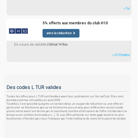
» Tui
5% offerts aux membres du club H10
vers la réduction
En cours de validité
| Utilisé 14 fois
» H10 hotels
Des codes L TUR valides
Toutes les offres pour L TUR sont testées avant leur publication sur CeriseClub. Elles sont
données comme utilisables en août 2026.
Toutefois, il est possible qu'après un certain délai, un coupon de réduction ou une offre en
particulier ne fonctionne pas ou ne fonctionne plus, et cela, pour différentes raisons (code
promo retiré avant son terme par le marchand, nombre d'utilisation de l'offre limitée dans le
temps ou en nombre d'utilisateurs...). Si une offre présente sur cette page venait à ne plus
fonctionner, n'hésitez pas nous l'indiquer par l'intermédiaire de notre formulaire de contact.