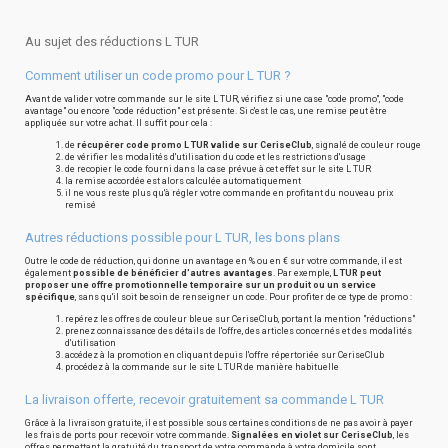
Au sujet des réductions L TUR
Comment utiliser un code promo pour L TUR ?
Avant de valider votre commande sur le site L TUR, vérifiez si une case "code promo", "code
avantage" ou encore "code réduction" est présente. Si c'est le cas, une remise peut être
appliquée sur votre achat. Il suffit pour cela :
de
récupérer code promo L TUR valide sur CeriseClub
, signalé de couleur rouge
de vérifier les modalités d'utilisation du code et les restrictions d'usage
de recopier le code fourni dans la case prévue à cet effet sur le site L TUR
la remise accordée est alors calculée automatiquement
il ne vous reste plus qu'à régler votre commande en profitant du nouveau prix
remisé
Autres réductions possible pour L TUR, les bons plans
Outre le code de réduction, qui donne un avantage en % ou en € sur votre commande, il est
également
possible de bénéficier d'autres avantages
. Par exemple,
L TUR peut
proposer une offre promotionnelle temporaire sur un produit ou un service
spécifique
, sans qu'il soit besoin de renseigner un code. Pour profiter de ce type de promo :
repérez les offres de couleur bleue sur CeriseClub, portant la mention "réductions"
prenez connaissance des détails de l'offre, des articles concernés et des modalités
d'utilisation
accédez à la promotion en cliquant depuis l'offre répertoriée sur CeriseClub
procédez à la commande sur le site L TUR de manière habituelle
La livraison offerte, recevoir gratuitement sa commande L TUR
Grâce à la livraison gratuite, il est possible sous certaines conditions de ne pas avoir à payer
les frais de ports pour recevoir votre commande.
Signalées en violet sur CeriseClub
, les
offres permettant la gratuité du transport de votre commande à votre domicile sont