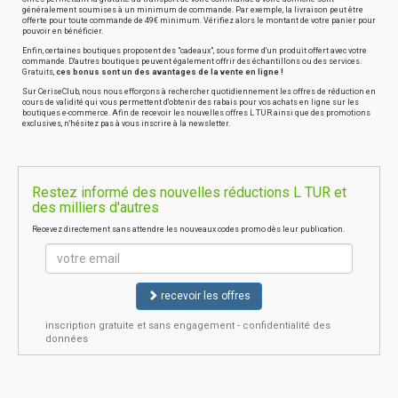
généralement soumises à un minimum de commande. Par exemple, la livraison peut être
offerte pour toute commande de 49€ minimum. Vérifiez alors le montant de votre panier pour
pouvoir en bénéficier.
Enfin, certaines boutiques proposent des "cadeaux", sous forme d'un produit offert avec votre
commande. D'autres boutiques peuvent également offrir des échantillons ou des services.
Gratuits,
ces bonus sont un des avantages de la vente en ligne !
Sur CeriseClub, nous nous efforçons à rechercher quotidiennement les offres de réduction en
cours de validité qui vous permettent d'obtenir des rabais pour vos achats en ligne sur les
boutiques e-commerce. Afin de recevoir les nouvelles offres L TUR ainsi que des promotions
exclusives, n'hésitez pas à vous inscrire à la newsletter.
Restez informé des nouvelles réductions L TUR et
des milliers d'autres
Recevez directement sans attendre les nouveaux codes promo dès leur publication.
recevoir les offres
inscription gratuite et sans engagement - confidentialité des
données