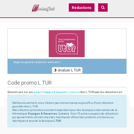
Réductions
Soyez le premier à donner votre avis !
évaluer L TUR
Code promo L TUR
Economisez sur vos
achats Voyages & Vacances / Loisirs
chez L TUR avec les réductions en
ligne utilisables sur ltur.com
Malheureusement, nous n'avons pas connaissance aujourd'hui d'une réduction
possible chez L TUR.
Mais d'autres promotions existent cependant pour des boutiques alternatives de la
thématique
Voyages & Vacances / Loisirs
. Voici 10 autres coupons de réductions
qui peuvent être utilisés chez des marchands offrant des produits similaires ou
identiques à ceux de la boutique
L TUR
.