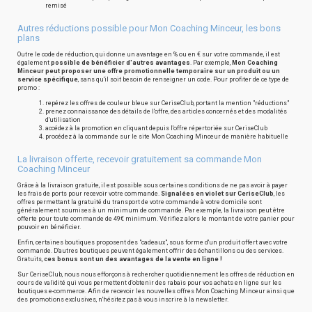
remisé
Autres réductions possible pour Mon Coaching Minceur, les bons
plans
Outre le code de réduction, qui donne un avantage en % ou en € sur votre commande, il est
également
possible de bénéficier d'autres avantages
. Par exemple,
Mon Coaching
Minceur peut proposer une offre promotionnelle temporaire sur un produit ou un
service spécifique
, sans qu'il soit besoin de renseigner un code. Pour profiter de ce type de
promo :
repérez les offres de couleur bleue sur CeriseClub, portant la mention "réductions"
prenez connaissance des détails de l'offre, des articles concernés et des modalités
d'utilisation
accédez à la promotion en cliquant depuis l'offre répertoriée sur CeriseClub
procédez à la commande sur le site Mon Coaching Minceur de manière habituelle
La livraison offerte, recevoir gratuitement sa commande Mon
Coaching Minceur
Grâce à la livraison gratuite, il est possible sous certaines conditions de ne pas avoir à payer
les frais de ports pour recevoir votre commande.
Signalées en violet sur CeriseClub
, les
offres permettant la gratuité du transport de votre commande à votre domicile sont
généralement soumises à un minimum de commande. Par exemple, la livraison peut être
offerte pour toute commande de 49€ minimum. Vérifiez alors le montant de votre panier pour
pouvoir en bénéficier.
Enfin, certaines boutiques proposent des "cadeaux", sous forme d'un produit offert avec votre
commande. D'autres boutiques peuvent également offrir des échantillons ou des services.
Gratuits,
ces bonus sont un des avantages de la vente en ligne !
Sur CeriseClub, nous nous efforçons à rechercher quotidiennement les offres de réduction en
cours de validité qui vous permettent d'obtenir des rabais pour vos achats en ligne sur les
boutiques e-commerce. Afin de recevoir les nouvelles offres Mon Coaching Minceur ainsi que
des promotions exclusives, n'hésitez pas à vous inscrire à la newsletter.