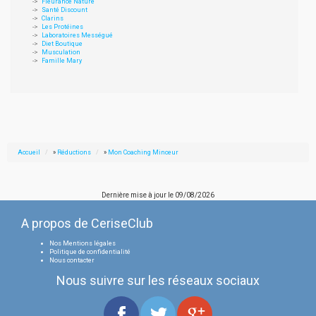
Fleurance Nature
Santé Discount
Clarins
Les Protéines
Laboratoires Mességué
Diet Boutique
Musculation
Famille Mary
Accueil
»
Réductions
»
Mon Coaching Minceur
Dernière mise à jour le
09/08/2026
A propos de CeriseClub
Nos Mentions légales
Politique de confidentialité
Nous contacter
Nous suivre sur les réseaux sociaux