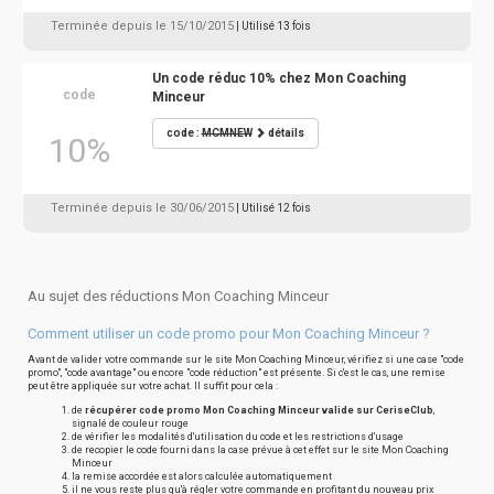
Terminée depuis le 15/10/2015
| Utilisé 13 fois
Un code réduc 10% chez Mon Coaching
code
Minceur
code :
MCMNEW
détails
10%
Terminée depuis le 30/06/2015
| Utilisé 12 fois
Au sujet des réductions Mon Coaching Minceur
Comment utiliser un code promo pour Mon Coaching Minceur ?
Avant de valider votre commande sur le site Mon Coaching Minceur, vérifiez si une case "code
promo", "code avantage" ou encore "code réduction" est présente. Si c'est le cas, une remise
peut être appliquée sur votre achat. Il suffit pour cela :
de
récupérer code promo Mon Coaching Minceur valide sur CeriseClub
,
signalé de couleur rouge
de vérifier les modalités d'utilisation du code et les restrictions d'usage
de recopier le code fourni dans la case prévue à cet effet sur le site Mon Coaching
Minceur
la remise accordée est alors calculée automatiquement
il ne vous reste plus qu'à régler votre commande en profitant du nouveau prix