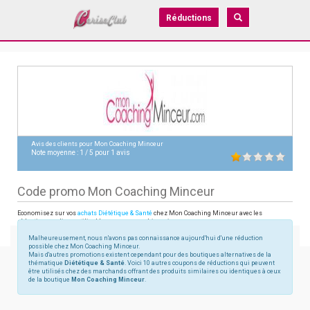
Réductions
Avis des clients pour
Mon Coaching Minceur
Note moyenne :
1
/
5
pour
1
avis
Code promo Mon Coaching Minceur
Economisez sur vos
achats Diététique & Santé
chez Mon Coaching Minceur avec les
réductions en ligne utilisables sur moncoachingminceur.com
Malheureusement, nous n'avons pas connaissance aujourd'hui d'une réduction
possible chez Mon Coaching Minceur.
Mais d'autres promotions existent cependant pour des boutiques alternatives de la
thématique
Diététique & Santé
. Voici 10 autres coupons de réductions qui peuvent
être utilisés chez des marchands offrant des produits similaires ou identiques à ceux
de la boutique
Mon Coaching Minceur
.