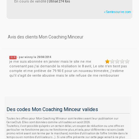
En cours de validité
| Utilisé 274 fois
» Santesourire.com
Avis des clients Mon Coaching Minceur
- par
winny
le 29/04/2014
1
/
5
je me suis abonnée en janvier mais le site ne me
convenant pas j'ai demandé la résiliation le 8 avril, Le site n'en tient pas
compte et me prélève de 79.90 E pour un nouveau trimestre, j'estime
qu'il s'agit de vente abusive mais le site refuse de me rembourser
Des codes Mon Coaching Minceur valides
Toutes les offres pour Mon Coaching Minceur sont testées avant leur publication sur
CeriseClub. Elles sont données comme utilisables en août 2026.
Toutefois, il est possible qu'après un certain délai, un coupon de réduction ou une offre en
particulier ne fonctionne pas ou ne fonctionne plus, et cela, pour différentes raisons (code
promo retiré avant son terme par le marchand, nombre d'utilisation de l'offre limitée dans le
temps ou en nombre d'utilisateurs...). Si une offre présente sur cette page venait à ne plus