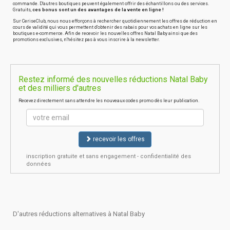
commande. D'autres boutiques peuvent également offrir des échantillons ou des services.
Gratuits,
ces bonus sont un des avantages de la vente en ligne !
Sur CeriseClub, nous nous efforçons à rechercher quotidiennement les offres de réduction en
cours de validité qui vous permettent d'obtenir des rabais pour vos achats en ligne sur les
boutiques e-commerce. Afin de recevoir les nouvelles offres Natal Baby ainsi que des
promotions exclusives, n'hésitez pas à vous inscrire à la newsletter.
Restez informé des nouvelles réductions Natal Baby
et des milliers d'autres
Recevez directement sans attendre les nouveaux codes promo dès leur publication.
recevoir les offres
inscription gratuite et sans engagement - confidentialité des
données
D'autres réductions alternatives à Natal Baby