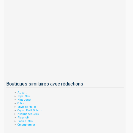
Boutiques similaires avec réductions
Aubert
Toys R Us
King-Jouet
Oclio
Envie de Fraise
Oxybul Eveil Et Jeux
Avenue des Jeux
Playmobil
Babies R Us
Cmonpremier