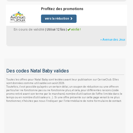
Profitez des promotions
vers la réduction
En cours de validité
| Utilisé 12 fois
|
vérifié !
» Avenue des Jeux
Des codes Natal Baby valides
Toutes les offres pour Natal Baby sont testées avant leur publication sur CeriseClub. Elles
sont données comme utilisables en août 2026.
Toutefois, il est possible qu'après un certain délai, un coupon de réduction ou une offre en
particulier ne fonctionne pas ou ne fonctionne plus, et cela, pour différentes raisons (code
promo retiré avant son terme par le marchand, nombre d'utilisation de l'offre limitée dans le
temps ou en nombre d'utilisateurs...). Si une offre présente sur cette page venait à ne plus
fonctionner, n'hésitez pas nous l'indiquer par l'intermédiaire de notre formulaire de contact.