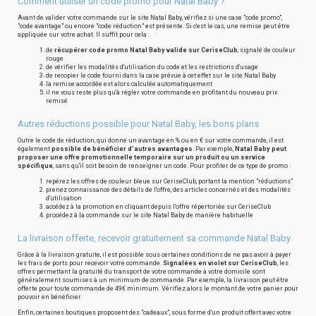
Comment utiliser un code promo pour Natal Baby ?
Avant de valider votre commande sur le site Natal Baby, vérifiez si une case "code promo",
"code avantage" ou encore "code réduction" est présente. Si c'est le cas, une remise peut être
appliquée sur votre achat. Il suffit pour cela :
de
récupérer code promo Natal Baby valide sur CeriseClub
, signalé de couleur
rouge
de vérifier les modalités d'utilisation du code et les restrictions d'usage
de recopier le code fourni dans la case prévue à cet effet sur le site Natal Baby
la remise accordée est alors calculée automatiquement
il ne vous reste plus qu'à régler votre commande en profitant du nouveau prix
remisé
Autres réductions possible pour Natal Baby, les bons plans
Outre le code de réduction, qui donne un avantage en % ou en € sur votre commande, il est
également
possible de bénéficier d'autres avantages
. Par exemple,
Natal Baby peut
proposer une offre promotionnelle temporaire sur un produit ou un service
spécifique
, sans qu'il soit besoin de renseigner un code. Pour profiter de ce type de promo :
repérez les offres de couleur bleue sur CeriseClub, portant la mention "réductions"
prenez connaissance des détails de l'offre, des articles concernés et des modalités
d'utilisation
accédez à la promotion en cliquant depuis l'offre répertoriée sur CeriseClub
procédez à la commande sur le site Natal Baby de manière habituelle
La livraison offerte, recevoir gratuitement sa commande Natal Baby
Grâce à la livraison gratuite, il est possible sous certaines conditions de ne pas avoir à payer
les frais de ports pour recevoir votre commande.
Signalées en violet sur CeriseClub
, les
offres permettant la gratuité du transport de votre commande à votre domicile sont
généralement soumises à un minimum de commande. Par exemple, la livraison peut être
offerte pour toute commande de 49€ minimum. Vérifiez alors le montant de votre panier pour
pouvoir en bénéficier.
Enfin, certaines boutiques proposent des "cadeaux", sous forme d'un produit offert avec votre