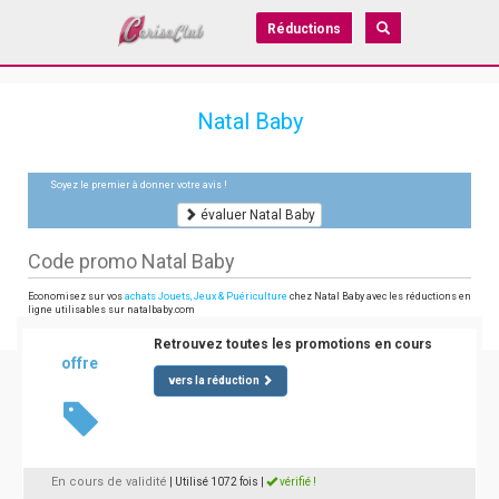
Réductions
Natal Baby
Soyez le premier à donner votre avis !
évaluer Natal Baby
Code promo Natal Baby
Economisez sur vos
achats Jouets, Jeux & Puériculture
chez Natal Baby avec les réductions en
ligne utilisables sur natalbaby.com
Retrouvez toutes les promotions en cours
offre
vers la réduction
En cours de validité
| Utilisé 1072 fois
|
vérifié !