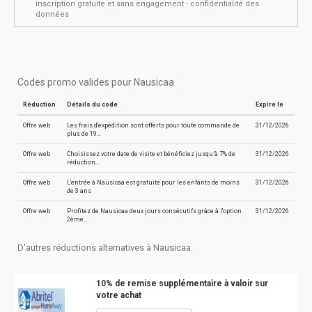
inscription gratuite et sans engagement - confidentialité des
données
Codes promo valides pour Nausicaa
Réduction
Détails du code
Expire le
Offre web
Les frais d'expédition sont offerts pour toute commande de
31/12/2026
plus de 19…
Offre web
Choisissez votre date de visite et bénéficiez jusqu’à 7% de
31/12/2026
réduction…
Offre web
L'entrée à Nausicaa est gratuite pour les enfants de moins
31/12/2026
de 3 ans
Offre web
Profitez de Nausicaa deux jours consécutifs grâce à l'option
31/12/2026
2ème…
D'autres réductions alternatives à Nausicaa
10% de remise supplémentaire à valoir sur
votre achat