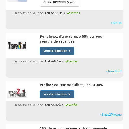
Code : BI*******
voir
En cours de validité
| Utilisé 371 fois
|
vérifié !
» Abritel
Bénéficiez d'une remise 50% sur vos
séjours de vacances
vers la réduction
En cours de validité
| Utilisé 87 fois
|
vérifié !
» TravelBird
Profitez de remises allant jusqu'à 30%
vers la réduction
En cours de validité
| Utilisé 35 fois
|
vérifié !
» Stage2Pilotage
10% de réduction pour votre commande