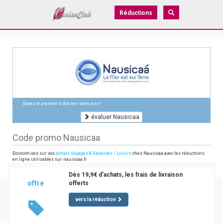
Réductions
Soyez le premier à donner votre avis !
évaluer Nausicaa
Code promo Nausicaa
Economisez sur vos
achats Voyages & Vacances / Loisirs
chez Nausicaa avec les réductions
en ligne utilisables sur nausicaa.fr
Dès 19,9€ d'achats, les frais de livraison
offre
offerts
vers la réduction