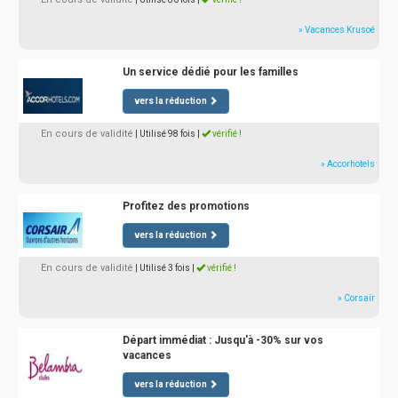
» Vacances Krusoé
Un service dédié pour les familles
vers la réduction
En cours de validité
| Utilisé 98 fois
|
vérifié !
» Accorhotels
Profitez des promotions
vers la réduction
En cours de validité
| Utilisé 3 fois
|
vérifié !
» Corsair
Départ immédiat : Jusqu'à -30% sur vos
vacances
vers la réduction