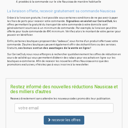
procédez à la commande sur le site Nausicaa de manière habituelle
La livraison offerte, recevoir gratuitement sa commande Nausicaa
Grâce à la livraison gratuite, il est possible sous certaines conditions de ne pas avoir à payer
les frais de ports pour recevoir votre commande.
Signalées en violet sur CeriseClub
, les
offres permettant la gratuité du transport de votre commande à votre domicile sont
généralement soumises à un minimum de commande. Par exemple, la livraison peut être
offerte pour toute commande de 49€ minimum. Vérifiez alors le montant de votre panier pour
pouvoir en bénéficier.
Enfin, certaines boutiques proposent des "cadeaux", sous forme d'un produit offert avec votre
commande. D'autres boutiques peuvent également offrir des échantillons ou des services.
Gratuits,
ces bonus sont un des avantages de la vente en ligne !
Sur CeriseClub, nous nous efforçons à rechercher quotidiennement les offres de réduction en
cours de validité qui vous permettent d'obtenir des rabais pour vos achats en ligne sur les
boutiques e-commerce. Afin de recevoir les nouvelles offres Nausicaa ainsi que des
promotions exclusives, n'hésitez pas à vous inscrire à la newsletter.
Restez informé des nouvelles réductions Nausicaa et
des milliers d'autres
Recevez directement sans attendre les nouveaux codes promo dès leur publication.
recevoir les offres