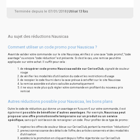
Terminée depuis le 07/01/2018
| Utilisé 13 fois
Au sujet des réductions Nausicaa
Comment utiliser un code promo pour Nausicaa ?
Avant de valider votre commande sur le site Nausicaa, vérifiez si une case "code promo", "code
avantage" ou encore "code réduction" est présente. Si c'est le cas, une remise peut être
appliquée sur votre achat. Il suffit pour cela :
de
récupérer code promo Nausicaa valide sur CeriseClub
, signalé de couleur
rouge
de vérifier les modalités d'utilisation du code et les restrictions d'usage
de recopier le code fourni dans la case prévue à cet effet sur le site Nausicaa
la remise accordée est alors calculée automatiquement
il ne vous reste plus qu'à régler votre commande en profitant du nouveau prix
remisé
Autres réductions possible pour Nausicaa, les bons plans
Outre le code de réduction, qui donne un avantage en % ou en € sur votre commande, il est
également
possible de bénéficier d'autres avantages
. Par exemple,
Nausicaa peut
proposer une offre promotionnelle temporaire sur un produit ou un service
spécifique
, sans qu'il soit besoin de renseigner un code. Pour profiter de ce type de promo :
repérez les offres de couleur bleue sur CeriseClub, portant la mention "réductions"
prenez connaissance des détails de l'offre, des articles concernés et des modalités
d'utilisation
accédez à la promotion en cliquant depuis l'offre répertoriée sur CeriseClub