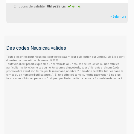
En cours de validité
| Utilisé 25 fois
|
vérifié !
» Belambra
Des codes Nausicaa valides
Toutes les offres pour Nausicaa sont testées avant leur publication sur CeriseClub. Elles sont
données comme utilisables en août 2026.
Toutefois, il est possible qu'après un certain délai, un coupon de réduction ou une offre en
particulier ne fonctionne pas ou ne fonctionne plus, et cela, pour différentes raisons (code
promo retiré avant son terme par le marchand, nombre d'utilisation de l'offre limitée dans le
temps ou en nombre d'utilisateurs...). Si une offre présente sur cette page venait à ne plus
fonctionner, n'hésitez pas nous l'indiquer par l'intermédiaire de notre formulaire de contact.