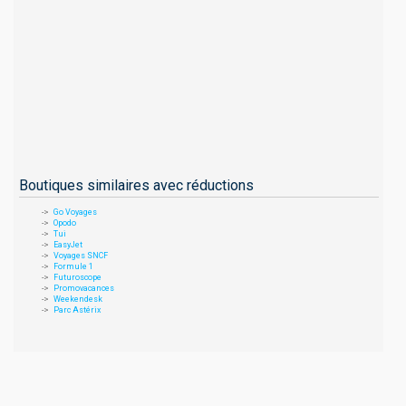
Boutiques similaires avec réductions
Go Voyages
Opodo
Tui
EasyJet
Voyages SNCF
Formule 1
Futuroscope
Promovacances
Weekendesk
Parc Astérix