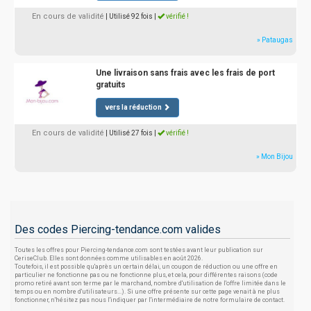
En cours de validité
| Utilisé 92 fois
|
vérifié !
» Pataugas
Une livraison sans frais avec les frais de port
gratuits
vers la réduction
En cours de validité
| Utilisé 27 fois
|
vérifié !
» Mon Bijou
Des codes Piercing-tendance.com valides
Toutes les offres pour Piercing-tendance.com sont testées avant leur publication sur
CeriseClub. Elles sont données comme utilisables en août 2026.
Toutefois, il est possible qu'après un certain délai, un coupon de réduction ou une offre en
particulier ne fonctionne pas ou ne fonctionne plus, et cela, pour différentes raisons (code
promo retiré avant son terme par le marchand, nombre d'utilisation de l'offre limitée dans le
temps ou en nombre d'utilisateurs...). Si une offre présente sur cette page venait à ne plus
fonctionner, n'hésitez pas nous l'indiquer par l'intermédiaire de notre formulaire de contact.