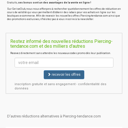
Gratuits,
ces bonus sont un des avantages de la vente en ligne !
Sur CeriseClub, nous nous efforçons à rechercher quotidiennement les offres de réduction en
cours de validité qui vous permettent d'obtenir des rabais pour vos achats en ligne sur les
boutiques e-commerce. Afin de recevoir les nouvelles offres Piercing-tendance.com ainsi que
des promotions exclusives, n'hésitez pas à vous inscrire à la newsletter.
Restez informé des nouvelles réductions Piercing-
tendance.com et des milliers d'autres
Recevez directement sans attendre les nouveaux codes promo dès leur publication.
recevoir les offres
inscription gratuite et sans engagement - confidentialité des
données
D'autres réductions alternatives à Piercing-tendance.com