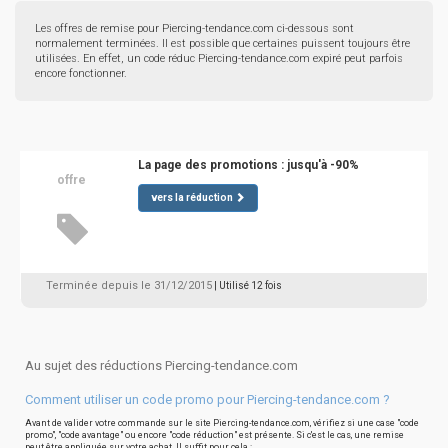
Les offres de remise pour Piercing-tendance.com ci-dessous sont
normalement terminées. Il est possible que certaines puissent toujours être
utilisées. En effet, un code réduc Piercing-tendance.com expiré peut parfois
encore fonctionner.
La page des promotions : jusqu'à -90%
offre
vers la réduction
Terminée depuis le 31/12/2015
| Utilisé 12 fois
Au sujet des réductions Piercing-tendance.com
Comment utiliser un code promo pour Piercing-tendance.com ?
Avant de valider votre commande sur le site Piercing-tendance.com, vérifiez si une case "code
promo", "code avantage" ou encore "code réduction" est présente. Si c'est le cas, une remise
peut être appliquée sur votre achat. Il suffit pour cela :