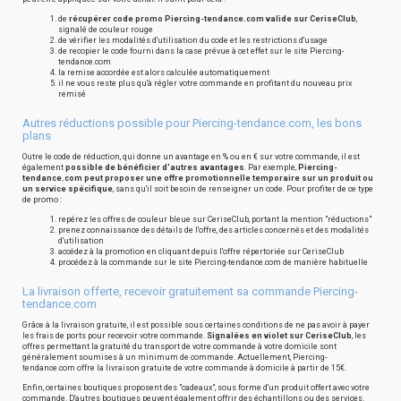
de
récupérer code promo Piercing-tendance.com valide sur CeriseClub
,
signalé de couleur rouge
de vérifier les modalités d'utilisation du code et les restrictions d'usage
de recopier le code fourni dans la case prévue à cet effet sur le site Piercing-
tendance.com
la remise accordée est alors calculée automatiquement
il ne vous reste plus qu'à régler votre commande en profitant du nouveau prix
remisé
Autres réductions possible pour Piercing-tendance.com, les bons
plans
Outre le code de réduction, qui donne un avantage en % ou en € sur votre commande, il est
également
possible de bénéficier d'autres avantages
. Par exemple,
Piercing-
tendance.com peut proposer une offre promotionnelle temporaire sur un produit ou
un service spécifique
, sans qu'il soit besoin de renseigner un code. Pour profiter de ce type
de promo :
repérez les offres de couleur bleue sur CeriseClub, portant la mention "réductions"
prenez connaissance des détails de l'offre, des articles concernés et des modalités
d'utilisation
accédez à la promotion en cliquant depuis l'offre répertoriée sur CeriseClub
procédez à la commande sur le site Piercing-tendance.com de manière habituelle
La livraison offerte, recevoir gratuitement sa commande Piercing-
tendance.com
Grâce à la livraison gratuite, il est possible sous certaines conditions de ne pas avoir à payer
les frais de ports pour recevoir votre commande.
Signalées en violet sur CeriseClub
, les
offres permettant la gratuité du transport de votre commande à votre domicile sont
généralement soumises à un minimum de commande. Actuellement, Piercing-
tendance.com offre la livraison gratuite de votre commande à domicile à partir de 15€.
Enfin, certaines boutiques proposent des "cadeaux", sous forme d'un produit offert avec votre
commande. D'autres boutiques peuvent également offrir des échantillons ou des services.